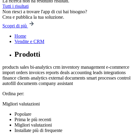
La ricerca non ha restituito risultati.
Tutti i risultati
Non riesci a trovare l'app di cui hai bisogno?
Crea e pubblica la tua soluzione.
Scopri di più
Home
Vendite e CRM
Prodotti
products
sales
bi-analytics
crm
inventory management
e-commerce
import
orders
invoices
reports
deals
accounting
leads
integrations
finance
clients
analytics
external documents
smart processes
control
autofill
documents
company
assistant
Ordina per:
Migliori valutazioni
Popolare
Prima le più recenti
Migliori valutazioni
Installate più di frequente