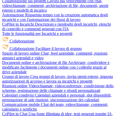
Collaborazione sui progetti
Lavora più velocemente con chat,
videochiamate, commenti, archiviazione di file, documenti, utenti
esterni e modelli di incarico
Automazione
Risparmia tempo con la creazione automatica degli
incarichi e con l'automazione dei flussi di lavoro
CoPilot in Incarichi
Descrizioni e riepiloghi degli incarichi, elenchi
di controllo e commenti generati con l'IA
Tutte le funzionalità per Incarichi e progetti
Collaborazione
Collaborazione
Facilitare il lavoro di gruppo
Spazio di lavoro online
Chat, feed aziendale, commenti, reazioni,
annunci aziendali e video
Documenti online e archiviazione di file
Archiviare, condividere e
modificare facilmente i documenti online con i colleghi grazie al
drive aziendale
Gruppi di lavoro
Crea gruppi di lavoro, invita utenti esterni, imposta
autorizzazioni di accesso e lavora su incarichi e progetti
Riunioni online
Videochiamate, videoconferenze, condivisione dello
schermo, registrazione delle chiamate e sfondi personalizzati
Calendari condivisi
Calendari aziendali e personali, slot disponibili,
prenotazione di sale riunioni, sincronizzazione dei calendari
Comunicazione mobile
Chat del team, videochiamate, commenti,
calendario e notifiche
CoPilot in Chat
Una fonte illimitata di idee, testi generati tramite IA,