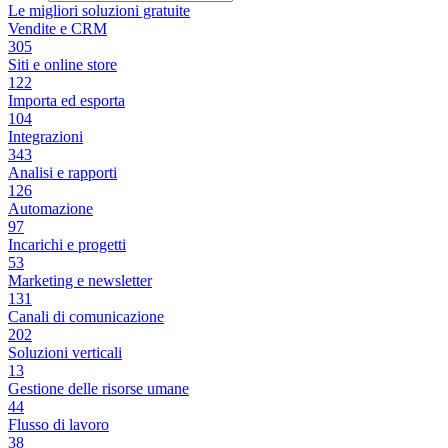
Le migliori soluzioni gratuite
Vendite e CRM
305
Siti e online store
122
Importa ed esporta
104
Integrazioni
343
Analisi e rapporti
126
Automazione
97
Incarichi e progetti
53
Marketing e newsletter
131
Canali di comunicazione
202
Soluzioni verticali
13
Gestione delle risorse umane
44
Flusso di lavoro
38