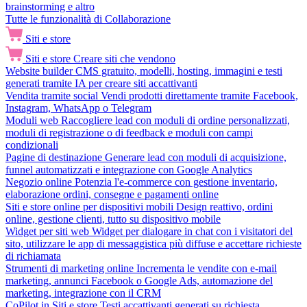
brainstorming e altro
Tutte le funzionalità di Collaborazione
Siti e store
Siti e store
Creare siti che vendono
Website builder
CMS gratuito, modelli, hosting, immagini e testi
generati tramite IA per creare siti accattivanti
Vendita tramite social
Vendi prodotti direttamente tramite Facebook,
Instagram, WhatsApp o Telegram
Moduli web
Raccogliere lead con moduli di ordine personalizzati,
moduli di registrazione o di feedback e moduli con campi
condizionali
Pagine di destinazione
Generare lead con moduli di acquisizione,
funnel automatizzati e integrazione con Google Analytics
Negozio online
Potenzia l'e-commerce con gestione inventario,
elaborazione ordini, consegne e pagamenti online
Siti e store online per dispositivi mobili
Design reattivo, ordini
online, gestione clienti, tutto su dispositivo mobile
Widget per siti web
Widget per dialogare in chat con i visitatori del
sito, utilizzare le app di messaggistica più diffuse e accettare richieste
di richiamata
Strumenti di marketing online
Incrementa le vendite con e-mail
marketing, annunci Facebook o Google Ads, automazione del
marketing, integrazione con il CRM
CoPilot in Siti e store
Testi accattivanti generati su richiesta,