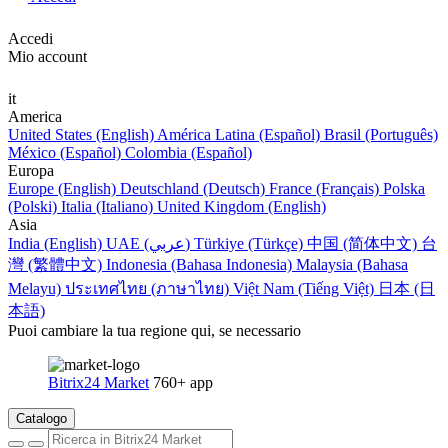
Accedi
Mio account
it
America
United States (English)
América Latina (Español)
Brasil (Português)
México (Español)
Colombia (Español)
Europa
Europe (English)
Deutschland (Deutsch)
France (Français)
Polska
(Polski)
Italia (Italiano)
United Kingdom (English)
Asia
India (English)
UAE (عربي)
Türkiye (Türkçe)
中国 (简体中文)
台
灣 (繁體中文)
Indonesia (Bahasa Indonesia)
Malaysia (Bahasa
Melayu)
ประเทศไทย (ภาษาไทย)
Việt Nam (Tiếng Việt)
日本 (日
本語)
Puoi cambiare la tua regione qui, se necessario
Bitrix24 Market
760+ app
Catalogo