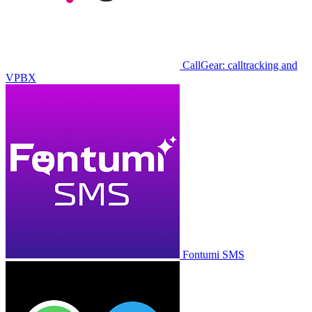
CallGear: calltracking and
VPBX
Fontumi SMS