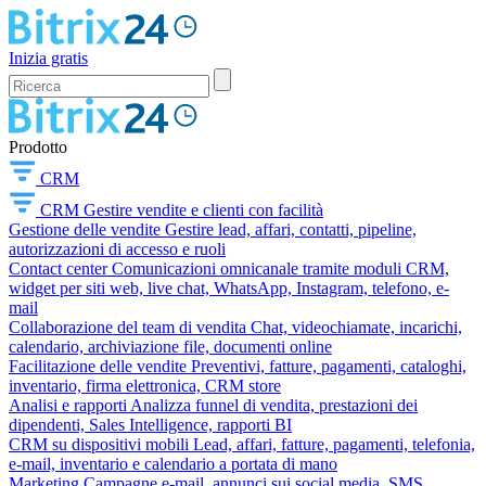
Inizia gratis
Prodotto
CRM
CRM
Gestire vendite e clienti con facilità
Gestione delle vendite
Gestire lead, affari, contatti, pipeline,
autorizzazioni di accesso e ruoli
Contact center
Comunicazioni omnicanale tramite moduli CRM,
widget per siti web, live chat, WhatsApp, Instagram, telefono, e-
mail
Collaborazione del team di vendita
Chat, videochiamate, incarichi,
calendario, archiviazione file, documenti online
Facilitazione delle vendite
Preventivi, fatture, pagamenti, cataloghi,
inventario, firma elettronica, CRM store
Analisi e rapporti
Analizza funnel di vendita, prestazioni dei
dipendenti, Sales Intelligence, rapporti BI
CRM su dispositivi mobili
Lead, affari, fatture, pagamenti, telefonia,
e-mail, inventario e calendario a portata di mano
Marketing
Campagne e-mail, annunci sui social media, SMS,