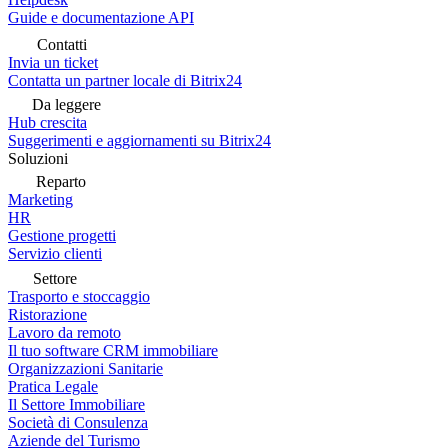
Guide e documentazione API
Contatti
Invia un ticket
Contatta un partner locale di Bitrix24
Da leggere
Hub crescita
Suggerimenti e aggiornamenti su Bitrix24
Soluzioni
Reparto
Marketing
HR
Gestione progetti
Servizio clienti
Settore
Trasporto e stoccaggio
Ristorazione
Lavoro da remoto
Il tuo software CRM immobiliare
Organizzazioni Sanitarie
Pratica Legale
Il Settore Immobiliare
Società di Consulenza
Aziende del Turismo