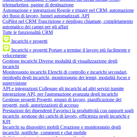
telemarketing, pagine di destinazione
Automazione e integrazioni
Regole e trigger nel CRM, automazione
dei flussi di lavoro, funnel automatizzati, API
CoPilot nel CRM
Trascrizione e riepilogo chiamate, completamento
automatico dei campi per gli affari
Tutte le funzionalità CRM
Incarichi e progetti
Incarichi e progetti
Portare a termine il lavoro più facilmente e
velocemente
Gestione incarichi
Diverse modalità di visualizzazione degli
incarichi
Monitoraggio incarichi
Elenchi di controllo e incarichi secondari,
riepiloghi degli incarichi, monitoraggio dei tempi, modalità focus e
supervisione
API e integrazioni
Collegare gli incarichi ad altri servizi tramite
integrazione API, per l'automazione avanzata degli incarichi
Gestione progetti
Progetti, gruppi di lavoro, pianificazione dei
progetti, ruoli, autorizzazioni di accesso
Prestazioni dei dipendenti
Favorisci la produttività con rapporti sugli
incarichi, gestione dei carichi di lavoro, efficienza negli incarichi e
KPI
Incarichi su dispositivi mobili
Creazione e monitoraggio degli
incarichi, notifiche, commenti e chat mobile