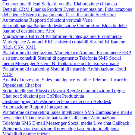
Generazione di lead
Script di vendita
Elaborazione chiamata
Dettagli CRM
Finanza
Prodotti
Eventi e prenotazioni
Fidelizzazione
del cliente
Sistemi di pagamento
Tassi di cambio
Spedizioni
Automazione
Rapporti
Soluzioni verticali
Varie
Siti multipagina
Pagine di destinazione
Online store
Blocchi delle
pagine di destinazione
Altro
Migrazione a Bitrix24
Piattaforme di integrazione
E-commerce
Marketplace
Annunci
ERP e sistemi contabili
Sistemi BI
Banche
XLS, CSV, XML
Piattaforme di integrazione
Marketplace
Annunci
E-commerce
ERP
e sistemi contabili
Sistemi di pagamento
Telefonia
SMS
Social
media
Messenger
Sistemi BI
Piattaforme per le risorse umane
Piattaforme di marketing
Sistemi di incarichi
Archiviazione cloud
MCP
Analisi di terze parti
Sales Intelligence
Vendite
Telefonia
Incarichi
Dipendenti
Chat bot
Script intelligenti
Flussi di lavoro
Regole di automazione
Trigger
Chat bot
Soluzioni per CoPilot
Produttività
Gestione progetti
Gestione dei tempi e dei costi
Helpdesk
Automazione
Rapporti
Integrazioni
Piattaforme di marketing
Sales Intelligence
SMS
Campagne e-mail e
newsletter
Chiamate automatizzate
Call center
Automazione
Telefonia
SMS
E-mail
Messenger
Social media
Live chat
Callback
Preimpostazioni soluzione
Knowledge base
Script intelligenti
Modelli di pagine iniziali