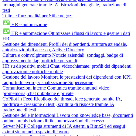
immagini generate tramite IA, istruzioni dettagliate, traduzione di
testi
Tutte le funzionalità per Siti e negozi
HR e automazione
HR e automazione
Ottimizzare i flussi di lavoro e gestire i dati
HR
Gestione dei dipendenti
Profili dei dipendenti, struttura aziendale,
autorizzazioni di accesso, Active Directory
Cultura e coinvolgimento
Notizie aziendali, sondaggi, badge di
apprezzamento, tag, notifiche personali
HR su dispositivi mobili
Chat, videochiamate, profili dei dipendenti,
approvazioni e notifiche mobile
Gestione del lavoro
Monitora le prestazioni dei dipendenti con KPI,
rapporti di lavoro, visualizzazione Supervisione
Comunicazioni interne
Comunica tramite annunci video,
promemoria, chat pubbliche e private
CoPilot in Feed
Riepilogo dei thread, idee generate tramite IA,
modifica e creazione di testi, scrittura di risposte tramite IA,
traduzione di testi
Gestione delle informazioni
Lavora con knowledge base, documenti
online, archiviazione di file, autorizzazioni di accesso
Server MCP
Collega strumenti di IA esterni a Bitrix24 ed esegui
azioni sicure nello spazio di lavoro