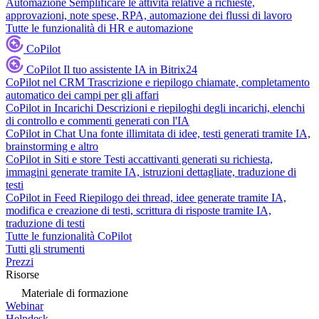
Automazione
Semplificare le attività relative a richieste,
approvazioni, note spese, RPA, automazione dei flussi di lavoro
Tutte le funzionalità di HR e automazione
CoPilot
CoPilot
Il tuo assistente IA in Bitrix24
CoPilot nel CRM
Trascrizione e riepilogo chiamate, completamento
automatico dei campi per gli affari
CoPilot in Incarichi
Descrizioni e riepiloghi degli incarichi, elenchi
di controllo e commenti generati con l'IA
CoPilot in Chat
Una fonte illimitata di idee, testi generati tramite IA,
brainstorming e altro
CoPilot in Siti e store
Testi accattivanti generati su richiesta,
immagini generate tramite IA, istruzioni dettagliate, traduzione di
testi
CoPilot in Feed
Riepilogo dei thread, idee generate tramite IA,
modifica e creazione di testi, scrittura di risposte tramite IA,
traduzione di testi
Tutte le funzionalità CoPilot
Tutti gli strumenti
Prezzi
Risorse
Materiale di formazione
Webinar
Helpdesk