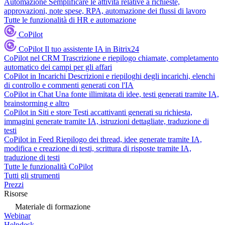
Automazione
Semplificare le attività relative a richieste,
approvazioni, note spese, RPA, automazione dei flussi di lavoro
Tutte le funzionalità di HR e automazione
CoPilot
CoPilot
Il tuo assistente IA in Bitrix24
CoPilot nel CRM
Trascrizione e riepilogo chiamate, completamento
automatico dei campi per gli affari
CoPilot in Incarichi
Descrizioni e riepiloghi degli incarichi, elenchi
di controllo e commenti generati con l'IA
CoPilot in Chat
Una fonte illimitata di idee, testi generati tramite IA,
brainstorming e altro
CoPilot in Siti e store
Testi accattivanti generati su richiesta,
immagini generate tramite IA, istruzioni dettagliate, traduzione di
testi
CoPilot in Feed
Riepilogo dei thread, idee generate tramite IA,
modifica e creazione di testi, scrittura di risposte tramite IA,
traduzione di testi
Tutte le funzionalità CoPilot
Tutti gli strumenti
Prezzi
Risorse
Materiale di formazione
Webinar
Helpdesk