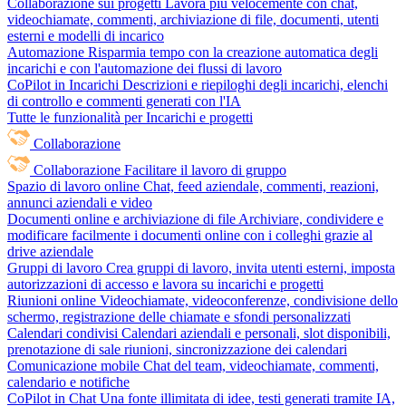
Collaborazione sui progetti
Lavora più velocemente con chat,
videochiamate, commenti, archiviazione di file, documenti, utenti
esterni e modelli di incarico
Automazione
Risparmia tempo con la creazione automatica degli
incarichi e con l'automazione dei flussi di lavoro
CoPilot in Incarichi
Descrizioni e riepiloghi degli incarichi, elenchi
di controllo e commenti generati con l'IA
Tutte le funzionalità per Incarichi e progetti
Collaborazione
Collaborazione
Facilitare il lavoro di gruppo
Spazio di lavoro online
Chat, feed aziendale, commenti, reazioni,
annunci aziendali e video
Documenti online e archiviazione di file
Archiviare, condividere e
modificare facilmente i documenti online con i colleghi grazie al
drive aziendale
Gruppi di lavoro
Crea gruppi di lavoro, invita utenti esterni, imposta
autorizzazioni di accesso e lavora su incarichi e progetti
Riunioni online
Videochiamate, videoconferenze, condivisione dello
schermo, registrazione delle chiamate e sfondi personalizzati
Calendari condivisi
Calendari aziendali e personali, slot disponibili,
prenotazione di sale riunioni, sincronizzazione dei calendari
Comunicazione mobile
Chat del team, videochiamate, commenti,
calendario e notifiche
CoPilot in Chat
Una fonte illimitata di idee, testi generati tramite IA,