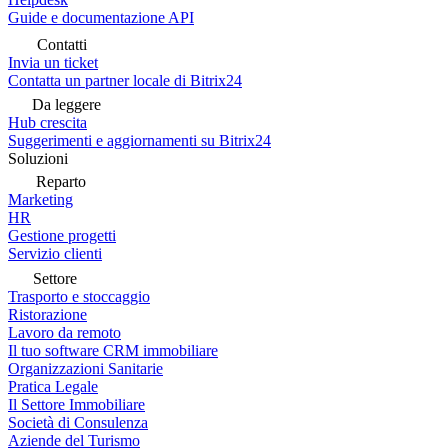
Guide e documentazione API
Contatti
Invia un ticket
Contatta un partner locale di Bitrix24
Da leggere
Hub crescita
Suggerimenti e aggiornamenti su Bitrix24
Soluzioni
Reparto
Marketing
HR
Gestione progetti
Servizio clienti
Settore
Trasporto e stoccaggio
Ristorazione
Lavoro da remoto
Il tuo software CRM immobiliare
Organizzazioni Sanitarie
Pratica Legale
Il Settore Immobiliare
Società di Consulenza
Aziende del Turismo