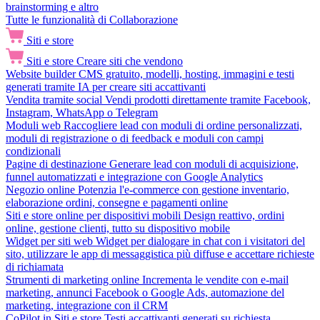
brainstorming e altro
Tutte le funzionalità di Collaborazione
Siti e store
Siti e store
Creare siti che vendono
Website builder
CMS gratuito, modelli, hosting, immagini e testi
generati tramite IA per creare siti accattivanti
Vendita tramite social
Vendi prodotti direttamente tramite Facebook,
Instagram, WhatsApp o Telegram
Moduli web
Raccogliere lead con moduli di ordine personalizzati,
moduli di registrazione o di feedback e moduli con campi
condizionali
Pagine di destinazione
Generare lead con moduli di acquisizione,
funnel automatizzati e integrazione con Google Analytics
Negozio online
Potenzia l'e-commerce con gestione inventario,
elaborazione ordini, consegne e pagamenti online
Siti e store online per dispositivi mobili
Design reattivo, ordini
online, gestione clienti, tutto su dispositivo mobile
Widget per siti web
Widget per dialogare in chat con i visitatori del
sito, utilizzare le app di messaggistica più diffuse e accettare richieste
di richiamata
Strumenti di marketing online
Incrementa le vendite con e-mail
marketing, annunci Facebook o Google Ads, automazione del
marketing, integrazione con il CRM
CoPilot in Siti e store
Testi accattivanti generati su richiesta,