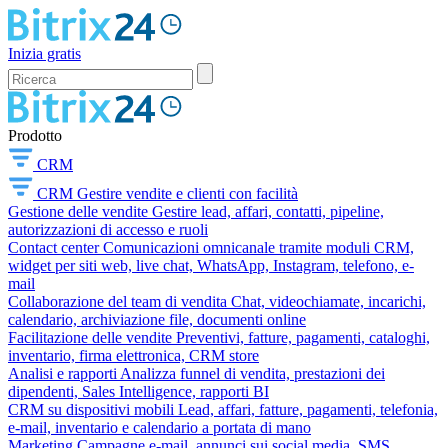
Inizia gratis
Prodotto
CRM
CRM
Gestire vendite e clienti con facilità
Gestione delle vendite
Gestire lead, affari, contatti, pipeline,
autorizzazioni di accesso e ruoli
Contact center
Comunicazioni omnicanale tramite moduli CRM,
widget per siti web, live chat, WhatsApp, Instagram, telefono, e-
mail
Collaborazione del team di vendita
Chat, videochiamate, incarichi,
calendario, archiviazione file, documenti online
Facilitazione delle vendite
Preventivi, fatture, pagamenti, cataloghi,
inventario, firma elettronica, CRM store
Analisi e rapporti
Analizza funnel di vendita, prestazioni dei
dipendenti, Sales Intelligence, rapporti BI
CRM su dispositivi mobili
Lead, affari, fatture, pagamenti, telefonia,
e-mail, inventario e calendario a portata di mano
Marketing
Campagne e-mail, annunci sui social media, SMS,