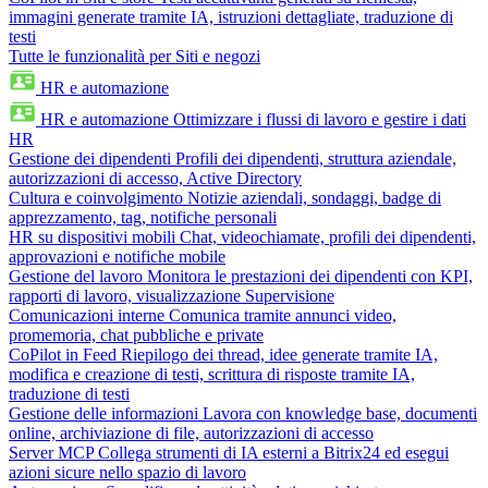
immagini generate tramite IA, istruzioni dettagliate, traduzione di
testi
Tutte le funzionalità per Siti e negozi
HR e automazione
HR e automazione
Ottimizzare i flussi di lavoro e gestire i dati
HR
Gestione dei dipendenti
Profili dei dipendenti, struttura aziendale,
autorizzazioni di accesso, Active Directory
Cultura e coinvolgimento
Notizie aziendali, sondaggi, badge di
apprezzamento, tag, notifiche personali
HR su dispositivi mobili
Chat, videochiamate, profili dei dipendenti,
approvazioni e notifiche mobile
Gestione del lavoro
Monitora le prestazioni dei dipendenti con KPI,
rapporti di lavoro, visualizzazione Supervisione
Comunicazioni interne
Comunica tramite annunci video,
promemoria, chat pubbliche e private
CoPilot in Feed
Riepilogo dei thread, idee generate tramite IA,
modifica e creazione di testi, scrittura di risposte tramite IA,
traduzione di testi
Gestione delle informazioni
Lavora con knowledge base, documenti
online, archiviazione di file, autorizzazioni di accesso
Server MCP
Collega strumenti di IA esterni a Bitrix24 ed esegui
azioni sicure nello spazio di lavoro