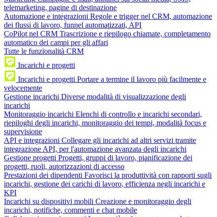
telemarketing, pagine di destinazione
Automazione e integrazioni
Regole e trigger nel CRM, automazione
dei flussi di lavoro, funnel automatizzati, API
CoPilot nel CRM
Trascrizione e riepilogo chiamate, completamento
automatico dei campi per gli affari
Tutte le funzionalità CRM
Incarichi e progetti
Incarichi e progetti
Portare a termine il lavoro più facilmente e
velocemente
Gestione incarichi
Diverse modalità di visualizzazione degli
incarichi
Monitoraggio incarichi
Elenchi di controllo e incarichi secondari,
riepiloghi degli incarichi, monitoraggio dei tempi, modalità focus e
supervisione
API e integrazioni
Collegare gli incarichi ad altri servizi tramite
integrazione API, per l'automazione avanzata degli incarichi
Gestione progetti
Progetti, gruppi di lavoro, pianificazione dei
progetti, ruoli, autorizzazioni di accesso
Prestazioni dei dipendenti
Favorisci la produttività con rapporti sugli
incarichi, gestione dei carichi di lavoro, efficienza negli incarichi e
KPI
Incarichi su dispositivi mobili
Creazione e monitoraggio degli
incarichi, notifiche, commenti e chat mobile