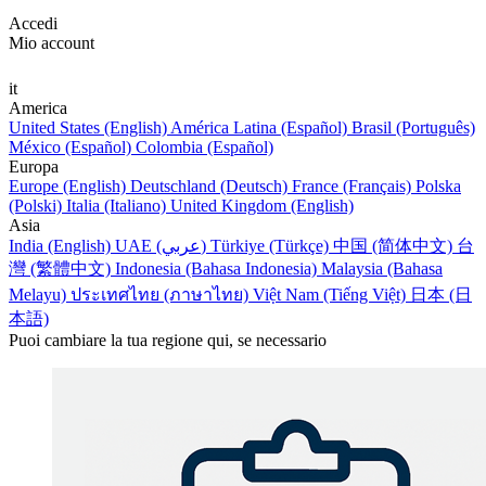
Accedi
Mio account
it
America
United States (English)
América Latina (Español)
Brasil (Português)
México (Español)
Colombia (Español)
Europa
Europe (English)
Deutschland (Deutsch)
France (Français)
Polska
(Polski)
Italia (Italiano)
United Kingdom (English)
Asia
India (English)
UAE (عربي)
Türkiye (Türkçe)
中国 (简体中文)
台
灣 (繁體中文)
Indonesia (Bahasa Indonesia)
Malaysia (Bahasa
Melayu)
ประเทศไทย (ภาษาไทย)
Việt Nam (Tiếng Việt)
日本 (日
本語)
Puoi cambiare la tua regione qui, se necessario