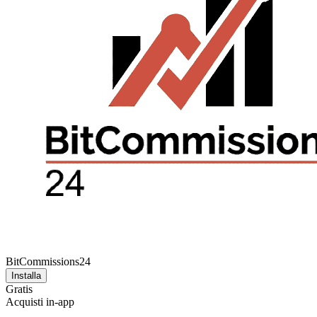
BitCommissions24
Installa
Gratis
Acquisti in-app