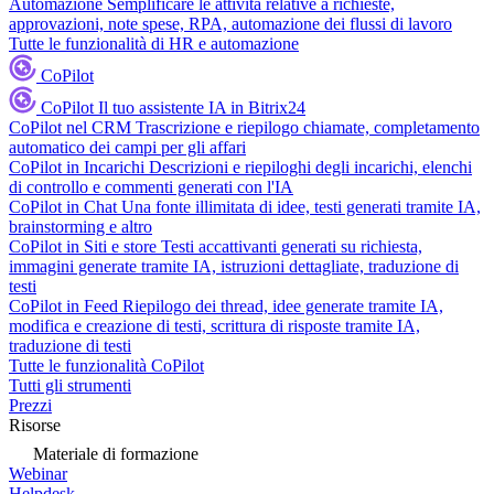
Automazione
Semplificare le attività relative a richieste,
approvazioni, note spese, RPA, automazione dei flussi di lavoro
Tutte le funzionalità di HR e automazione
CoPilot
CoPilot
Il tuo assistente IA in Bitrix24
CoPilot nel CRM
Trascrizione e riepilogo chiamate, completamento
automatico dei campi per gli affari
CoPilot in Incarichi
Descrizioni e riepiloghi degli incarichi, elenchi
di controllo e commenti generati con l'IA
CoPilot in Chat
Una fonte illimitata di idee, testi generati tramite IA,
brainstorming e altro
CoPilot in Siti e store
Testi accattivanti generati su richiesta,
immagini generate tramite IA, istruzioni dettagliate, traduzione di
testi
CoPilot in Feed
Riepilogo dei thread, idee generate tramite IA,
modifica e creazione di testi, scrittura di risposte tramite IA,
traduzione di testi
Tutte le funzionalità CoPilot
Tutti gli strumenti
Prezzi
Risorse
Materiale di formazione
Webinar
Helpdesk