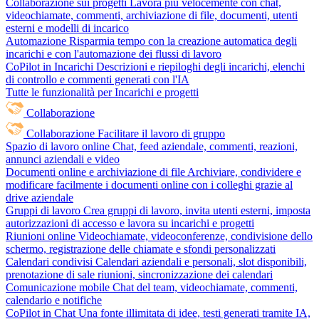
Collaborazione sui progetti
Lavora più velocemente con chat,
videochiamate, commenti, archiviazione di file, documenti, utenti
esterni e modelli di incarico
Automazione
Risparmia tempo con la creazione automatica degli
incarichi e con l'automazione dei flussi di lavoro
CoPilot in Incarichi
Descrizioni e riepiloghi degli incarichi, elenchi
di controllo e commenti generati con l'IA
Tutte le funzionalità per Incarichi e progetti
Collaborazione
Collaborazione
Facilitare il lavoro di gruppo
Spazio di lavoro online
Chat, feed aziendale, commenti, reazioni,
annunci aziendali e video
Documenti online e archiviazione di file
Archiviare, condividere e
modificare facilmente i documenti online con i colleghi grazie al
drive aziendale
Gruppi di lavoro
Crea gruppi di lavoro, invita utenti esterni, imposta
autorizzazioni di accesso e lavora su incarichi e progetti
Riunioni online
Videochiamate, videoconferenze, condivisione dello
schermo, registrazione delle chiamate e sfondi personalizzati
Calendari condivisi
Calendari aziendali e personali, slot disponibili,
prenotazione di sale riunioni, sincronizzazione dei calendari
Comunicazione mobile
Chat del team, videochiamate, commenti,
calendario e notifiche
CoPilot in Chat
Una fonte illimitata di idee, testi generati tramite IA,