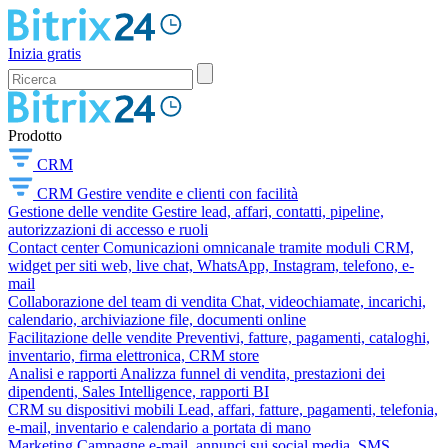
Inizia gratis
Prodotto
CRM
CRM
Gestire vendite e clienti con facilità
Gestione delle vendite
Gestire lead, affari, contatti, pipeline,
autorizzazioni di accesso e ruoli
Contact center
Comunicazioni omnicanale tramite moduli CRM,
widget per siti web, live chat, WhatsApp, Instagram, telefono, e-
mail
Collaborazione del team di vendita
Chat, videochiamate, incarichi,
calendario, archiviazione file, documenti online
Facilitazione delle vendite
Preventivi, fatture, pagamenti, cataloghi,
inventario, firma elettronica, CRM store
Analisi e rapporti
Analizza funnel di vendita, prestazioni dei
dipendenti, Sales Intelligence, rapporti BI
CRM su dispositivi mobili
Lead, affari, fatture, pagamenti, telefonia,
e-mail, inventario e calendario a portata di mano
Marketing
Campagne e-mail, annunci sui social media, SMS,