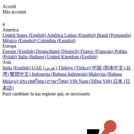
Accedi
Mio account
it
America
United States (English)
América Latina (Español)
Brasil (Português)
México (Español)
Colombia (Español)
Europa
Europe (English)
Deutschland (Deutsch)
France (Français)
Polska
(Polski)
Italia (Italiano)
United Kingdom (English)
Asia
India (English)
UAE (عربي)
Türkiye (Türkçe)
中国 (简体中文)
台
灣 (繁體中文)
Indonesia (Bahasa Indonesia)
Malaysia (Bahasa
Melayu)
ประเทศไทย (ภาษาไทย)
Việt Nam (Tiếng Việt)
日本 (日
本語)
Puoi cambiare la tua regione qui, se necessario