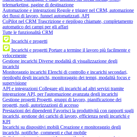
telemarketing, pagine di destinazione
Automazione e integrazioni
Regole e trigger nel CRM, automazione
dei flussi di lavoro, funnel automatizzati, API
CoPilot nel CRM
Trascrizione e riepilogo chiamate, completamento
automatico dei campi per gli affari
Tutte le funzionalità CRM
Incarichi e progetti
Incarichi e progetti
Portare a termine il lavoro più facilmente e
velocemente
Gestione incarichi
Diverse modalità di visualizzazione degli
incarichi
Monitoraggio incarichi
Elenchi di controllo e incarichi secondari,
riepiloghi degli incarichi, monitoraggio dei tempi, modalità focus e
supervisione
API e integrazioni
Collegare gli incarichi ad altri servizi tramite
integrazione API, per l'automazione avanzata degli incarichi
Gestione progetti
Progetti, gruppi di lavoro, pianificazione dei
progetti, ruoli, autorizzazioni di accesso
Prestazioni dei dipendenti
Favorisci la produttività con rapporti sugli
incarichi, gestione dei carichi di lavoro, efficienza negli incarichi e
KPI
Incarichi su dispositivi mobili
Creazione e monitoraggio degli
incarichi, notifiche, commenti e chat mobile