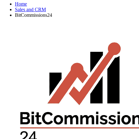
Home
Sales and CRM
BitCommissions24