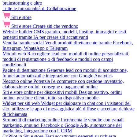
brainstorming e altro
Tutte le funzionalità di Collaborazione
Siti e store
Siti e store
Creare siti che vendono
Website builder
CMS gratuito, modelli, hosting, immagini e testi
generati tramite IA per creare siti accattivanti
Vendita tramite social
Vendi prodotti direttamente tramite Facebook,
Instagram, WhatsApp o Telegram
Moduli web
Raccogliere lead con moduli di ordine personalizzati,
moduli di registrazione o di feedback e moduli con campi
condizionali
Pagine di destinazione
Generare lead con moduli di acquisizione,
funnel automatizzati e integrazione con Google Analytics
Negozio online
Potenzia l'e-commerce con gestione inventario,
elaborazione ordini, consegne e pagamenti online
Siti e store online per dispositivi mobili
Design reattivo, ordini
online, gestione clienti, tutto su dispositivo mobile
Widget per siti web
Widget per dialogare in chat con i visitatori del
sito, utilizzare le app di messaggistica più diffuse e accettare richieste
di richiamata
Strumenti di marketing online
Incrementa le vendite con e-mail
marketing, annunci Facebook o Google Ads, automazione del
marketing, integrazione con il CRM
CoPilot in Siti e store
Testi accattivanti generati su richiesta,