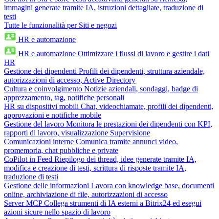
immagini generate tramite IA, istruzioni dettagliate, traduzione di
testi
Tutte le funzionalità per Siti e negozi
HR e automazione
HR e automazione
Ottimizzare i flussi di lavoro e gestire i dati
HR
Gestione dei dipendenti
Profili dei dipendenti, struttura aziendale,
autorizzazioni di accesso, Active Directory
Cultura e coinvolgimento
Notizie aziendali, sondaggi, badge di
apprezzamento, tag, notifiche personali
HR su dispositivi mobili
Chat, videochiamate, profili dei dipendenti,
approvazioni e notifiche mobile
Gestione del lavoro
Monitora le prestazioni dei dipendenti con KPI,
rapporti di lavoro, visualizzazione Supervisione
Comunicazioni interne
Comunica tramite annunci video,
promemoria, chat pubbliche e private
CoPilot in Feed
Riepilogo dei thread, idee generate tramite IA,
modifica e creazione di testi, scrittura di risposte tramite IA,
traduzione di testi
Gestione delle informazioni
Lavora con knowledge base, documenti
online, archiviazione di file, autorizzazioni di accesso
Server MCP
Collega strumenti di IA esterni a Bitrix24 ed esegui
azioni sicure nello spazio di lavoro