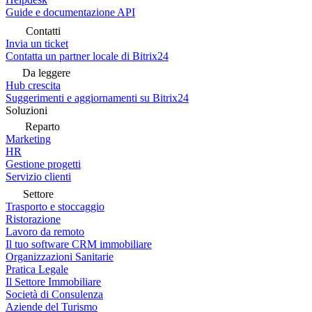
Guide e documentazione API
Contatti
Invia un ticket
Contatta un partner locale di Bitrix24
Da leggere
Hub crescita
Suggerimenti e aggiornamenti su Bitrix24
Soluzioni
Reparto
Marketing
HR
Gestione progetti
Servizio clienti
Settore
Trasporto e stoccaggio
Ristorazione
Lavoro da remoto
Il tuo software CRM immobiliare
Organizzazioni Sanitarie
Pratica Legale
Il Settore Immobiliare
Società di Consulenza
Aziende del Turismo