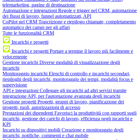
telemarketing, pagine di destinazione
Automazione e integrazioni
Regole e trigger nel CRM, automazione
dei flussi di lavoro, funnel automatizzati, API
CoPilot nel CRM
Trascrizione e riepilogo chiamate, completamento
automatico dei campi per gli affari
Tutte le funzionalità CRM
Incarichi e progetti
Incarichi e progetti
Portare a termine il lavoro più facilmente e
velocemente
Gestione incarichi
Diverse modalità di visualizzazione degli
incarichi
Monitoraggio incarichi
Elenchi di controllo e incarichi secondari,
riepiloghi degli incarichi, monitoraggio dei tempi, modalità focus e
supervisione
API e integrazioni
Collegare gli incarichi ad altri servizi tramite
integrazione API, per l'automazione avanzata degli incarichi
Gestione progetti
Progetti, gruppi di lavoro, pianificazione dei
progetti, ruoli, autorizzazioni di accesso
Prestazioni dei dipendenti
Favorisci la produttività con rapporti sugli
incarichi, gestione dei carichi di lavoro, efficienza negli incarichi e
KPI
Incarichi su dispositivi mobili
Creazione e monitoraggio degli
incarichi, notifiche, commenti e chat mobile