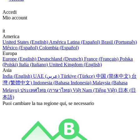
Accedi
Mio account
it
America
United States (English)
América Latina (Español)
Brasil (Português)
México (Español)
Colombia (Español)
Europa
Europe (English)
Deutschland (Deutsch)
France (Français)
Polska
(Polski)
Italia (Italiano)
United Kingdom (English)
Asia
India (English)
UAE (عربي)
Türkiye (Türkçe)
中国 (简体中文)
台
灣 (繁體中文)
Indonesia (Bahasa Indonesia)
Malaysia (Bahasa
Melayu)
ประเทศไทย (ภาษาไทย)
Việt Nam (Tiếng Việt)
日本 (日
本語)
Puoi cambiare la tua regione qui, se necessario