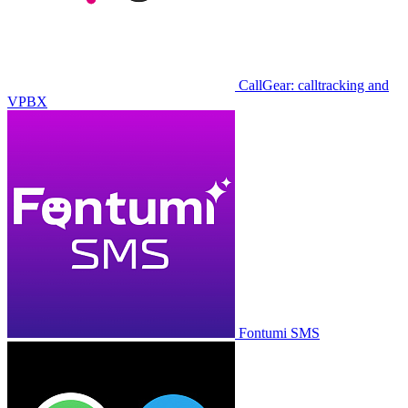
CallGear: calltracking and
VPBX
Fontumi SMS