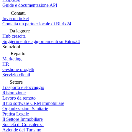
Guide e documentazione API
Contatti
Invia un ticket
Contatta un partner locale di Bitrix24
Da leggere
Hub crescita
Suggerimenti e aggiornamenti su Bitrix24
Soluzioni
Reparto
Marketing
HR
Gestione progetti
Servizio clienti
Settore
Trasporto e stoccaggio
Ristorazione
Lavoro da remoto
Il tuo software CRM immobiliare
Organizzazioni Sanitarie
Pratica Legale
Il Settore Immobiliare
Società di Consulenza
Aziende del Turismo