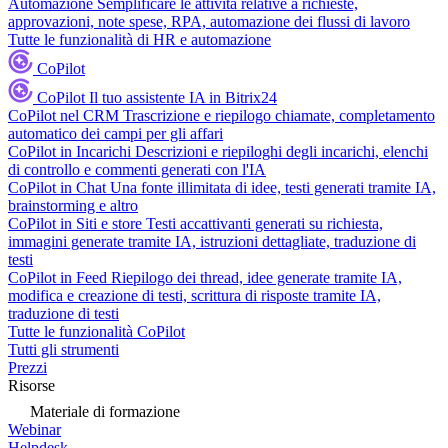
Automazione
Semplificare le attività relative a richieste,
approvazioni, note spese, RPA, automazione dei flussi di lavoro
Tutte le funzionalità di HR e automazione
CoPilot
CoPilot
Il tuo assistente IA in Bitrix24
CoPilot nel CRM
Trascrizione e riepilogo chiamate, completamento
automatico dei campi per gli affari
CoPilot in Incarichi
Descrizioni e riepiloghi degli incarichi, elenchi
di controllo e commenti generati con l'IA
CoPilot in Chat
Una fonte illimitata di idee, testi generati tramite IA,
brainstorming e altro
CoPilot in Siti e store
Testi accattivanti generati su richiesta,
immagini generate tramite IA, istruzioni dettagliate, traduzione di
testi
CoPilot in Feed
Riepilogo dei thread, idee generate tramite IA,
modifica e creazione di testi, scrittura di risposte tramite IA,
traduzione di testi
Tutte le funzionalità CoPilot
Tutti gli strumenti
Prezzi
Risorse
Materiale di formazione
Webinar
Helpdesk