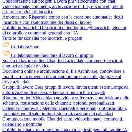
Collaborazione sui progetti
Lavora più velocemente con chat,
videochiamate, commenti, archiviazione di file, documenti, utenti
esterni e modelli di incarico
Automazione
Risparmia tempo con la creazione automatica degli
incarichi e con l'automazione dei flussi di lavoro
CoPilot in Incarichi
Descrizioni e riepiloghi degli incarichi, elenchi
di controllo e commenti generati con l'IA
Tutte le funzionalità per Incarichi e progetti
Collaborazione
Collaborazione
Facilitare il lavoro di gruppo
Spazio di lavoro online
Chat, feed aziendale, commenti, reazioni,
annunci aziendali e video
Documenti online e archiviazione di file
Archiviare, condividere e
modificare facilmente i documenti online con i colleghi grazie al
drive aziendale
Gruppi di lavoro
Crea gruppi di lavoro, invita utenti esterni, imposta
autorizzazioni di accesso e lavora su incarichi e progetti
Riunioni online
Videochiamate, videoconferenze, condivisione dello
schermo, registrazione delle chiamate e sfondi personalizzati
Calendari condivisi
Calendari aziendali e personali, slot disponibili,
prenotazione di sale riunioni, sincronizzazione dei calendari
Comunicazione mobile
Chat del team, videochiamate, commenti,
calendario e notifiche
CoPilot in Chat
Una fonte illimitata di idee, testi generati tramite IA,