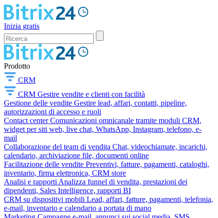
Inizia gratis
Prodotto
CRM
CRM
Gestire vendite e clienti con facilità
Gestione delle vendite
Gestire lead, affari, contatti, pipeline,
autorizzazioni di accesso e ruoli
Contact center
Comunicazioni omnicanale tramite moduli CRM,
widget per siti web, live chat, WhatsApp, Instagram, telefono, e-
mail
Collaborazione del team di vendita
Chat, videochiamate, incarichi,
calendario, archiviazione file, documenti online
Facilitazione delle vendite
Preventivi, fatture, pagamenti, cataloghi,
inventario, firma elettronica, CRM store
Analisi e rapporti
Analizza funnel di vendita, prestazioni dei
dipendenti, Sales Intelligence, rapporti BI
CRM su dispositivi mobili
Lead, affari, fatture, pagamenti, telefonia,
e-mail, inventario e calendario a portata di mano
Marketing
Campagne e-mail, annunci sui social media, SMS,