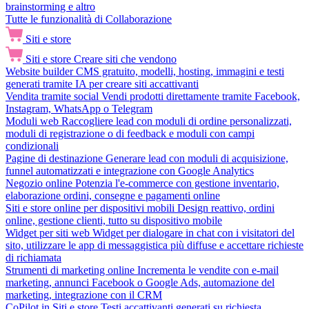
brainstorming e altro
Tutte le funzionalità di Collaborazione
Siti e store
Siti e store
Creare siti che vendono
Website builder
CMS gratuito, modelli, hosting, immagini e testi
generati tramite IA per creare siti accattivanti
Vendita tramite social
Vendi prodotti direttamente tramite Facebook,
Instagram, WhatsApp o Telegram
Moduli web
Raccogliere lead con moduli di ordine personalizzati,
moduli di registrazione o di feedback e moduli con campi
condizionali
Pagine di destinazione
Generare lead con moduli di acquisizione,
funnel automatizzati e integrazione con Google Analytics
Negozio online
Potenzia l'e-commerce con gestione inventario,
elaborazione ordini, consegne e pagamenti online
Siti e store online per dispositivi mobili
Design reattivo, ordini
online, gestione clienti, tutto su dispositivo mobile
Widget per siti web
Widget per dialogare in chat con i visitatori del
sito, utilizzare le app di messaggistica più diffuse e accettare richieste
di richiamata
Strumenti di marketing online
Incrementa le vendite con e-mail
marketing, annunci Facebook o Google Ads, automazione del
marketing, integrazione con il CRM
CoPilot in Siti e store
Testi accattivanti generati su richiesta,