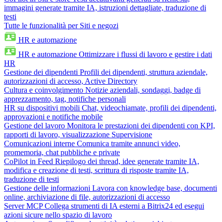
immagini generate tramite IA, istruzioni dettagliate, traduzione di
testi
Tutte le funzionalità per Siti e negozi
HR e automazione
HR e automazione
Ottimizzare i flussi di lavoro e gestire i dati
HR
Gestione dei dipendenti
Profili dei dipendenti, struttura aziendale,
autorizzazioni di accesso, Active Directory
Cultura e coinvolgimento
Notizie aziendali, sondaggi, badge di
apprezzamento, tag, notifiche personali
HR su dispositivi mobili
Chat, videochiamate, profili dei dipendenti,
approvazioni e notifiche mobile
Gestione del lavoro
Monitora le prestazioni dei dipendenti con KPI,
rapporti di lavoro, visualizzazione Supervisione
Comunicazioni interne
Comunica tramite annunci video,
promemoria, chat pubbliche e private
CoPilot in Feed
Riepilogo dei thread, idee generate tramite IA,
modifica e creazione di testi, scrittura di risposte tramite IA,
traduzione di testi
Gestione delle informazioni
Lavora con knowledge base, documenti
online, archiviazione di file, autorizzazioni di accesso
Server MCP
Collega strumenti di IA esterni a Bitrix24 ed esegui
azioni sicure nello spazio di lavoro