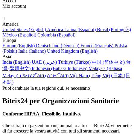
Accedi
Mio account
it
America
United States (English)
América Latina (Español)
Brasil (Português)
México (Español)
Colombia (Español)
Europa
Europe (English)
Deutschland (Deutsch)
France (Français)
Polska
(Polski)
Italia (Italiano)
United Kingdom (English)
Asia
India (English)
UAE (عربي)
Türkiye (Türkçe)
中国 (简体中文)
台
灣 (繁體中文)
Indonesia (Bahasa Indonesia)
Malaysia (Bahasa
Melayu)
ประเทศไทย (ภาษาไทย)
Việt Nam (Tiếng Việt)
日本 (日
本語)
Puoi cambiare la tua regione qui, se necessario
Bitrix24 per Organizzazioni Sanitarie
Conforme HIPAA. Flessibile. Intuitivo.
Che si tratti di pazienti umani, animali o altro — Bitrix24 vi permette
di far crescere la vostra attività con tutti gli strumenti necessari.