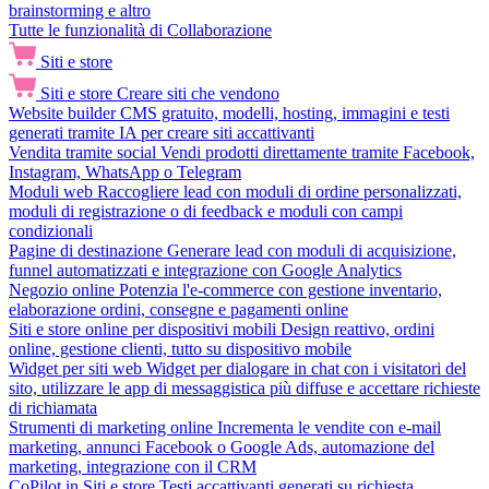
brainstorming e altro
Tutte le funzionalità di Collaborazione
Siti e store
Siti e store
Creare siti che vendono
Website builder
CMS gratuito, modelli, hosting, immagini e testi
generati tramite IA per creare siti accattivanti
Vendita tramite social
Vendi prodotti direttamente tramite Facebook,
Instagram, WhatsApp o Telegram
Moduli web
Raccogliere lead con moduli di ordine personalizzati,
moduli di registrazione o di feedback e moduli con campi
condizionali
Pagine di destinazione
Generare lead con moduli di acquisizione,
funnel automatizzati e integrazione con Google Analytics
Negozio online
Potenzia l'e-commerce con gestione inventario,
elaborazione ordini, consegne e pagamenti online
Siti e store online per dispositivi mobili
Design reattivo, ordini
online, gestione clienti, tutto su dispositivo mobile
Widget per siti web
Widget per dialogare in chat con i visitatori del
sito, utilizzare le app di messaggistica più diffuse e accettare richieste
di richiamata
Strumenti di marketing online
Incrementa le vendite con e-mail
marketing, annunci Facebook o Google Ads, automazione del
marketing, integrazione con il CRM
CoPilot in Siti e store
Testi accattivanti generati su richiesta,