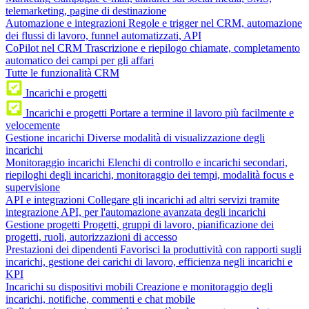
telemarketing, pagine di destinazione
Automazione e integrazioni
Regole e trigger nel CRM, automazione
dei flussi di lavoro, funnel automatizzati, API
CoPilot nel CRM
Trascrizione e riepilogo chiamate, completamento
automatico dei campi per gli affari
Tutte le funzionalità CRM
Incarichi e progetti
Incarichi e progetti
Portare a termine il lavoro più facilmente e
velocemente
Gestione incarichi
Diverse modalità di visualizzazione degli
incarichi
Monitoraggio incarichi
Elenchi di controllo e incarichi secondari,
riepiloghi degli incarichi, monitoraggio dei tempi, modalità focus e
supervisione
API e integrazioni
Collegare gli incarichi ad altri servizi tramite
integrazione API, per l'automazione avanzata degli incarichi
Gestione progetti
Progetti, gruppi di lavoro, pianificazione dei
progetti, ruoli, autorizzazioni di accesso
Prestazioni dei dipendenti
Favorisci la produttività con rapporti sugli
incarichi, gestione dei carichi di lavoro, efficienza negli incarichi e
KPI
Incarichi su dispositivi mobili
Creazione e monitoraggio degli
incarichi, notifiche, commenti e chat mobile