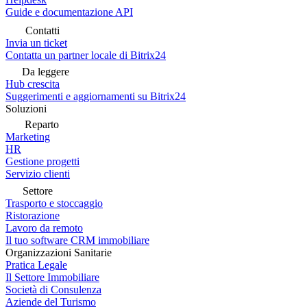
Guide e documentazione API
Contatti
Invia un ticket
Contatta un partner locale di Bitrix24
Da leggere
Hub crescita
Suggerimenti e aggiornamenti su Bitrix24
Soluzioni
Reparto
Marketing
HR
Gestione progetti
Servizio clienti
Settore
Trasporto e stoccaggio
Ristorazione
Lavoro da remoto
Il tuo software CRM immobiliare
Organizzazioni Sanitarie
Pratica Legale
Il Settore Immobiliare
Società di Consulenza
Aziende del Turismo