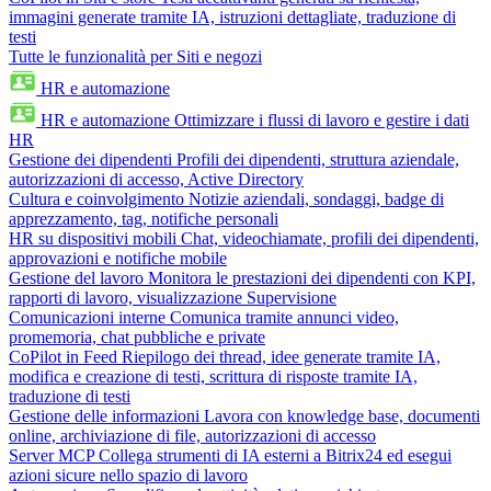
immagini generate tramite IA, istruzioni dettagliate, traduzione di
testi
Tutte le funzionalità per Siti e negozi
HR e automazione
HR e automazione
Ottimizzare i flussi di lavoro e gestire i dati
HR
Gestione dei dipendenti
Profili dei dipendenti, struttura aziendale,
autorizzazioni di accesso, Active Directory
Cultura e coinvolgimento
Notizie aziendali, sondaggi, badge di
apprezzamento, tag, notifiche personali
HR su dispositivi mobili
Chat, videochiamate, profili dei dipendenti,
approvazioni e notifiche mobile
Gestione del lavoro
Monitora le prestazioni dei dipendenti con KPI,
rapporti di lavoro, visualizzazione Supervisione
Comunicazioni interne
Comunica tramite annunci video,
promemoria, chat pubbliche e private
CoPilot in Feed
Riepilogo dei thread, idee generate tramite IA,
modifica e creazione di testi, scrittura di risposte tramite IA,
traduzione di testi
Gestione delle informazioni
Lavora con knowledge base, documenti
online, archiviazione di file, autorizzazioni di accesso
Server MCP
Collega strumenti di IA esterni a Bitrix24 ed esegui
azioni sicure nello spazio di lavoro