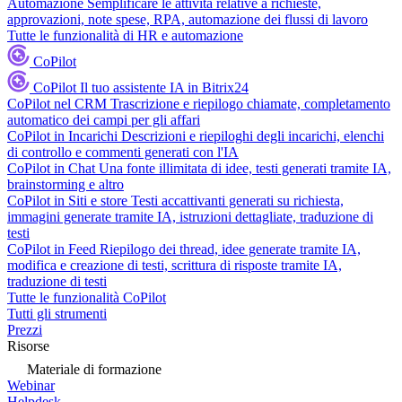
Automazione
Semplificare le attività relative a richieste,
approvazioni, note spese, RPA, automazione dei flussi di lavoro
Tutte le funzionalità di HR e automazione
CoPilot
CoPilot
Il tuo assistente IA in Bitrix24
CoPilot nel CRM
Trascrizione e riepilogo chiamate, completamento
automatico dei campi per gli affari
CoPilot in Incarichi
Descrizioni e riepiloghi degli incarichi, elenchi
di controllo e commenti generati con l'IA
CoPilot in Chat
Una fonte illimitata di idee, testi generati tramite IA,
brainstorming e altro
CoPilot in Siti e store
Testi accattivanti generati su richiesta,
immagini generate tramite IA, istruzioni dettagliate, traduzione di
testi
CoPilot in Feed
Riepilogo dei thread, idee generate tramite IA,
modifica e creazione di testi, scrittura di risposte tramite IA,
traduzione di testi
Tutte le funzionalità CoPilot
Tutti gli strumenti
Prezzi
Risorse
Materiale di formazione
Webinar
Helpdesk