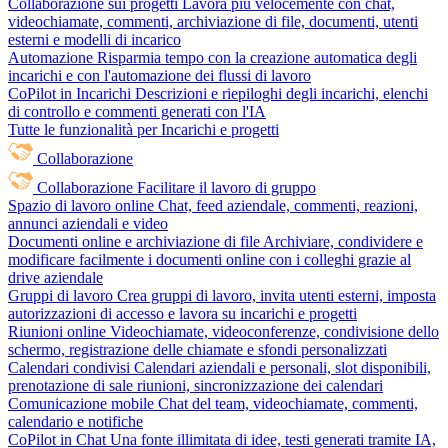
Collaborazione sui progetti
Lavora più velocemente con chat,
videochiamate, commenti, archiviazione di file, documenti, utenti
esterni e modelli di incarico
Automazione
Risparmia tempo con la creazione automatica degli
incarichi e con l'automazione dei flussi di lavoro
CoPilot in Incarichi
Descrizioni e riepiloghi degli incarichi, elenchi
di controllo e commenti generati con l'IA
Tutte le funzionalità per Incarichi e progetti
Collaborazione
Collaborazione
Facilitare il lavoro di gruppo
Spazio di lavoro online
Chat, feed aziendale, commenti, reazioni,
annunci aziendali e video
Documenti online e archiviazione di file
Archiviare, condividere e
modificare facilmente i documenti online con i colleghi grazie al
drive aziendale
Gruppi di lavoro
Crea gruppi di lavoro, invita utenti esterni, imposta
autorizzazioni di accesso e lavora su incarichi e progetti
Riunioni online
Videochiamate, videoconferenze, condivisione dello
schermo, registrazione delle chiamate e sfondi personalizzati
Calendari condivisi
Calendari aziendali e personali, slot disponibili,
prenotazione di sale riunioni, sincronizzazione dei calendari
Comunicazione mobile
Chat del team, videochiamate, commenti,
calendario e notifiche
CoPilot in Chat
Una fonte illimitata di idee, testi generati tramite IA,