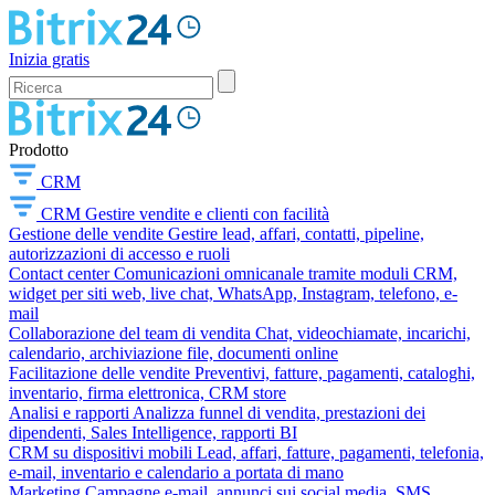
Inizia gratis
Prodotto
CRM
CRM
Gestire vendite e clienti con facilità
Gestione delle vendite
Gestire lead, affari, contatti, pipeline,
autorizzazioni di accesso e ruoli
Contact center
Comunicazioni omnicanale tramite moduli CRM,
widget per siti web, live chat, WhatsApp, Instagram, telefono, e-
mail
Collaborazione del team di vendita
Chat, videochiamate, incarichi,
calendario, archiviazione file, documenti online
Facilitazione delle vendite
Preventivi, fatture, pagamenti, cataloghi,
inventario, firma elettronica, CRM store
Analisi e rapporti
Analizza funnel di vendita, prestazioni dei
dipendenti, Sales Intelligence, rapporti BI
CRM su dispositivi mobili
Lead, affari, fatture, pagamenti, telefonia,
e-mail, inventario e calendario a portata di mano
Marketing
Campagne e-mail, annunci sui social media, SMS,