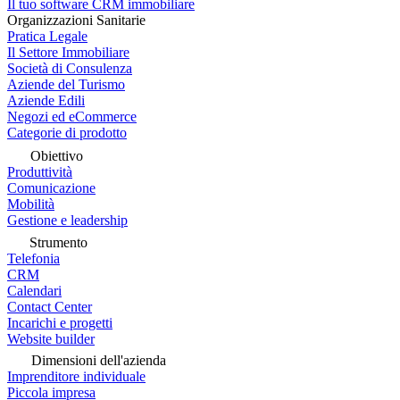
Il tuo software CRM immobiliare
Organizzazioni Sanitarie
Pratica Legale
Il Settore Immobiliare
Società di Consulenza
Aziende del Turismo
Aziende Edili
Negozi ed eCommerce
Categorie di prodotto
Obiettivo
Produttività
Comunicazione
Mobilità
Gestione e leadership
Strumento
Telefonia
CRM
Calendari
Contact Center
Incarichi e progetti
Website builder
Dimensioni dell'azienda
Imprenditore individuale
Piccola impresa