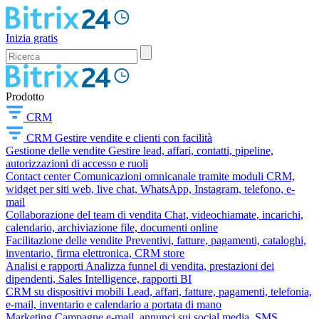
Inizia gratis
Prodotto
CRM
CRM
Gestire vendite e clienti con facilità
Gestione delle vendite
Gestire lead, affari, contatti, pipeline,
autorizzazioni di accesso e ruoli
Contact center
Comunicazioni omnicanale tramite moduli CRM,
widget per siti web, live chat, WhatsApp, Instagram, telefono, e-
mail
Collaborazione del team di vendita
Chat, videochiamate, incarichi,
calendario, archiviazione file, documenti online
Facilitazione delle vendite
Preventivi, fatture, pagamenti, cataloghi,
inventario, firma elettronica, CRM store
Analisi e rapporti
Analizza funnel di vendita, prestazioni dei
dipendenti, Sales Intelligence, rapporti BI
CRM su dispositivi mobili
Lead, affari, fatture, pagamenti, telefonia,
e-mail, inventario e calendario a portata di mano
Marketing
Campagne e-mail, annunci sui social media, SMS,