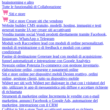
brainstorming e altro
Tutte le funzionalità di Collaborazione
Siti e store
Siti e store
Creare siti che vendono
Website builder
CMS gratuito, modelli, hosting, immagini e testi
generati tramite IA per creare siti accattivanti
Vendita tramite social
Vendi prodotti direttamente tramite Facebook,
Instagram, WhatsApp o Telegram
Moduli web
Raccogliere lead con moduli di ordine personalizzati,
moduli di registrazione o di feedback e moduli con campi
condizionali
Pagine di destinazione
Generare lead con moduli di acquisizione,
funnel automatizzati e integrazione con Google Analytics
Negozio online
Potenzia l'e-commerce con gestione inventario,
elaborazione ordini, consegne e pagamenti online
Siti e store online per dispositivi mobili
Design reattivo, ordini
online, gestione clienti, tutto su dispositivo mobile
Widget per siti web
Widget per dialogare in chat con i visitatori del
sito, utilizzare le app di messaggistica più diffuse e accettare richieste
di richiamata
Strumenti di marketing online
Incrementa le vendite con e-mail
marketing, annunci Facebook o Google Ads, automazione del
marketing, integrazione con il CRM
CoPilot in Siti e store
Testi accattivanti generati su richiesta,