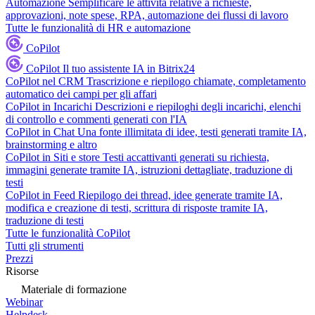
Automazione
Semplificare le attività relative a richieste,
approvazioni, note spese, RPA, automazione dei flussi di lavoro
Tutte le funzionalità di HR e automazione
CoPilot
CoPilot
Il tuo assistente IA in Bitrix24
CoPilot nel CRM
Trascrizione e riepilogo chiamate, completamento
automatico dei campi per gli affari
CoPilot in Incarichi
Descrizioni e riepiloghi degli incarichi, elenchi
di controllo e commenti generati con l'IA
CoPilot in Chat
Una fonte illimitata di idee, testi generati tramite IA,
brainstorming e altro
CoPilot in Siti e store
Testi accattivanti generati su richiesta,
immagini generate tramite IA, istruzioni dettagliate, traduzione di
testi
CoPilot in Feed
Riepilogo dei thread, idee generate tramite IA,
modifica e creazione di testi, scrittura di risposte tramite IA,
traduzione di testi
Tutte le funzionalità CoPilot
Tutti gli strumenti
Prezzi
Risorse
Materiale di formazione
Webinar
Helpdesk