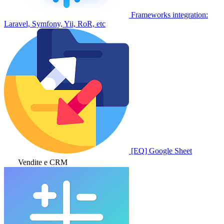
Frameworks integration:
Laravel, Symfony, Yii, RoR, etc
[EQ] Google Sheet
Vendite e CRM