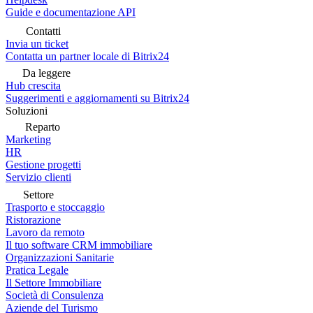
Guide e documentazione API
Contatti
Invia un ticket
Contatta un partner locale di Bitrix24
Da leggere
Hub crescita
Suggerimenti e aggiornamenti su Bitrix24
Soluzioni
Reparto
Marketing
HR
Gestione progetti
Servizio clienti
Settore
Trasporto e stoccaggio
Ristorazione
Lavoro da remoto
Il tuo software CRM immobiliare
Organizzazioni Sanitarie
Pratica Legale
Il Settore Immobiliare
Società di Consulenza
Aziende del Turismo