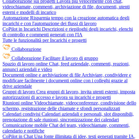
Collaborazione sui progetti
Lavora più velocemente con chat,
videochiamate, commenti, archiviazione di file, documenti, utenti
esterni e modelli di incarico
Automazione
Risparmia tempo con la creazione automatica degli
incarichi e con l'automazione dei flussi di lavoro
CoPilot in Incarichi
Descrizioni e riepiloghi degli incarichi, elenchi
di controllo e commenti generati con l'IA
Tutte le funzionalità per Incarichi e progetti
Collaborazione
Collaborazione
Facilitare il lavoro di gruppo
Spazio di lavoro online
Chat, feed aziendale, commenti, reazioni,
annunci aziendali e video
Documenti online e archiviazione di file
Archiviare, condividere e
modificare facilmente i documenti online con i colleghi grazie al
drive aziendale
Gruppi di lavoro
Crea gruppi di lavoro, invita utenti esterni, imposta
autorizzazioni di accesso e lavora su incarichi e progetti
Riunioni online
Videochiamate, videoconferenze, condivisione dello
schermo, registrazione delle chiamate e sfondi personalizzati
Calendari condivisi
Calendari aziendali e personali, slot disponibili,
prenotazione di sale riunioni, sincronizzazione dei calendari
Comunicazione mobile
Chat del team, videochiamate, commenti,
calendario e notifiche
CoPilot in Chat
Una fonte illimitata di idee, testi generati tramite IA,