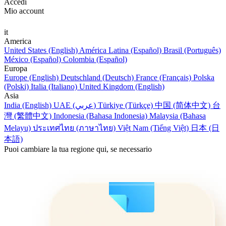
Accedi
Mio account
it
America
United States (English)
América Latina (Español)
Brasil (Português)
México (Español)
Colombia (Español)
Europa
Europe (English)
Deutschland (Deutsch)
France (Français)
Polska
(Polski)
Italia (Italiano)
United Kingdom (English)
Asia
India (English)
UAE (عربي)
Türkiye (Türkçe)
中国 (简体中文)
台
灣 (繁體中文)
Indonesia (Bahasa Indonesia)
Malaysia (Bahasa
Melayu)
ประเทศไทย (ภาษาไทย)
Việt Nam (Tiếng Việt)
日本 (日
本語)
Puoi cambiare la tua regione qui, se necessario