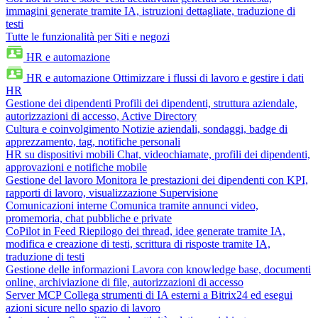
immagini generate tramite IA, istruzioni dettagliate, traduzione di
testi
Tutte le funzionalità per Siti e negozi
HR e automazione
HR e automazione
Ottimizzare i flussi di lavoro e gestire i dati
HR
Gestione dei dipendenti
Profili dei dipendenti, struttura aziendale,
autorizzazioni di accesso, Active Directory
Cultura e coinvolgimento
Notizie aziendali, sondaggi, badge di
apprezzamento, tag, notifiche personali
HR su dispositivi mobili
Chat, videochiamate, profili dei dipendenti,
approvazioni e notifiche mobile
Gestione del lavoro
Monitora le prestazioni dei dipendenti con KPI,
rapporti di lavoro, visualizzazione Supervisione
Comunicazioni interne
Comunica tramite annunci video,
promemoria, chat pubbliche e private
CoPilot in Feed
Riepilogo dei thread, idee generate tramite IA,
modifica e creazione di testi, scrittura di risposte tramite IA,
traduzione di testi
Gestione delle informazioni
Lavora con knowledge base, documenti
online, archiviazione di file, autorizzazioni di accesso
Server MCP
Collega strumenti di IA esterni a Bitrix24 ed esegui
azioni sicure nello spazio di lavoro