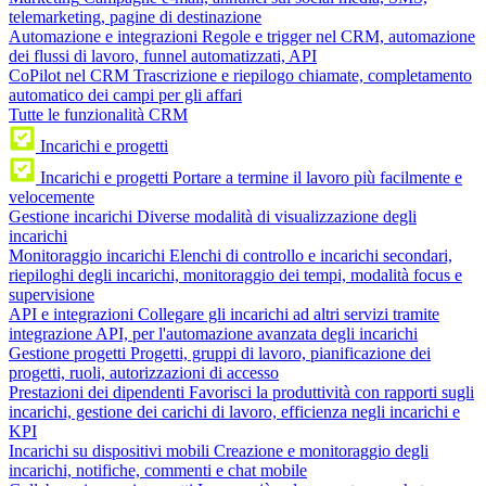
telemarketing, pagine di destinazione
Automazione e integrazioni
Regole e trigger nel CRM, automazione
dei flussi di lavoro, funnel automatizzati, API
CoPilot nel CRM
Trascrizione e riepilogo chiamate, completamento
automatico dei campi per gli affari
Tutte le funzionalità CRM
Incarichi e progetti
Incarichi e progetti
Portare a termine il lavoro più facilmente e
velocemente
Gestione incarichi
Diverse modalità di visualizzazione degli
incarichi
Monitoraggio incarichi
Elenchi di controllo e incarichi secondari,
riepiloghi degli incarichi, monitoraggio dei tempi, modalità focus e
supervisione
API e integrazioni
Collegare gli incarichi ad altri servizi tramite
integrazione API, per l'automazione avanzata degli incarichi
Gestione progetti
Progetti, gruppi di lavoro, pianificazione dei
progetti, ruoli, autorizzazioni di accesso
Prestazioni dei dipendenti
Favorisci la produttività con rapporti sugli
incarichi, gestione dei carichi di lavoro, efficienza negli incarichi e
KPI
Incarichi su dispositivi mobili
Creazione e monitoraggio degli
incarichi, notifiche, commenti e chat mobile