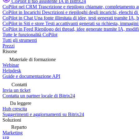
CoPilot
Il tuo assistente IA in Bitrix24
CoPilot nel CRM
Trascrizione e riepilogo chiamate, completamento au
CoPilot in Incarichi
Descrizioni e riepiloghi degli incarichi, elenchi d
CoPilot in Chat
Una fonte illimitata di idee, testi generati tramite IA, 
CoPilot in Siti e store
Testi accattivanti generati su richiesta, immagini 
CoPilot in Feed
Riepilogo dei thread, idee generate tramite IA, modifica
Tutte le funzionalità CoPilot
Tutti gli strumenti
Prezzi
Risorse
Materiale di formazione
Webinar
Helpdesk
Guide e documentazione API
Contatti
Invia un ticket
Contatta un partner locale di Bitrix24
Da leggere
Hub crescita
Suggerimenti e aggiornamenti su Bitrix24
Soluzioni
Reparto
Marketing
HR