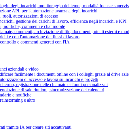
piloghi degli incarichi, monitoraggio dei tempi, modalità focus e supervi
grazione API, per l'automazione avanzata degli incarichi
, ruoli, autorizzazioni di accesso
ncarichi, gestione dei carichi di lavoro, efficienza negli incarichi e KPI
i, notifiche, commenti e chat mobile
mate, commenti, archiviazione di file, documenti, utenti esterni e mode
ichi e con l'automazione dei flussi di lavoro
i controllo e commenti generati con l'IA
unci aziendali e video
ificare facilmente i documenti online con i colleghi grazie al drive azi
utorizzazioni di accesso e lavora su incarichi e progetti
hermo, registrazione delle chiamate e sfondi personalizzati
renotazione di sale riunioni, sincronizzazione dei calendari
dario e notifiche
brainstorming e altro
ti tramite IA per creare siti accattivanti