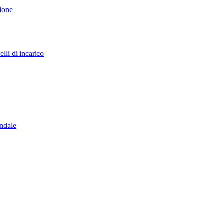
sione
lli di incarico
endale