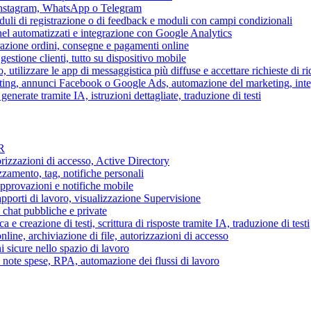
 Instagram, WhatsApp o Telegram
duli di registrazione o di feedback e moduli con campi condizionali
nel automatizzati e integrazione con Google Analytics
razione ordini, consegne e pagamenti online
gestione clienti, tutto su dispositivo mobile
o, utilizzare le app di messaggistica più diffuse e accettare richieste di r
eting, annunci Facebook o Google Ads, automazione del marketing, in
generate tramite IA, istruzioni dettagliate, traduzione di testi
HR
torizzazioni di accesso, Active Directory
zamento, tag, notifiche personali
approvazioni e notifiche mobile
apporti di lavoro, visualizzazione Supervisione
chat pubbliche e private
 e creazione di testi, scrittura di risposte tramite IA, traduzione di testi
ne, archiviazione di file, autorizzazioni di accesso
i sicure nello spazio di lavoro
ni, note spese, RPA, automazione dei flussi di lavoro