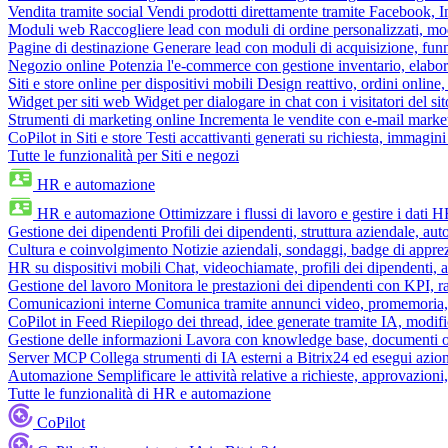
Vendita tramite social
Vendi prodotti direttamente tramite Facebook,
Moduli web
Raccogliere lead con moduli di ordine personalizzati, mo
Pagine di destinazione
Generare lead con moduli di acquisizione, fun
Negozio online
Potenzia l'e-commerce con gestione inventario, elabo
Siti e store online per dispositivi mobili
Design reattivo, ordini online, 
Widget per siti web
Widget per dialogare in chat con i visitatori del sit
Strumenti di marketing online
Incrementa le vendite con e-mail mark
CoPilot in Siti e store
Testi accattivanti generati su richiesta, immagini 
Tutte le funzionalità per Siti e negozi
HR e automazione
HR e automazione
Ottimizzare i flussi di lavoro e gestire i dati 
Gestione dei dipendenti
Profili dei dipendenti, struttura aziendale, au
Cultura e coinvolgimento
Notizie aziendali, sondaggi, badge di apprez
HR su dispositivi mobili
Chat, videochiamate, profili dei dipendenti, 
Gestione del lavoro
Monitora le prestazioni dei dipendenti con KPI, r
Comunicazioni interne
Comunica tramite annunci video, promemoria, 
CoPilot in Feed
Riepilogo dei thread, idee generate tramite IA, modifica
Gestione delle informazioni
Lavora con knowledge base, documenti onli
Server MCP
Collega strumenti di IA esterni a Bitrix24 ed esegui azion
Automazione
Semplificare le attività relative a richieste, approvazio
Tutte le funzionalità di HR e automazione
CoPilot