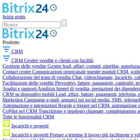
Inizia gratis
Prodotto
CRM
CRM
Gestire vendite e clienti con facilità
Gestione delle vendite
Gestire lead, affari, contatti, pipeline, autorizz
Contact center
Comunicazioni omnicanale tramite moduli CRM, widget 
Collaborazione del team di vendita
Chat, videochiamate, incarichi, ca
Facilitazione delle vendite
Preventivi, fatture, pagamenti, cataloghi, i
Analisi e rapporti
Analizza funnel di vendita, prestazioni dei dipendent
CRM su dispositivi mobili
Lead, affari, fatture, pagamenti, telefonia,
Marketing
Campagne e-mail, annunci sui social media, SMS, telemark
Automazione e integrazioni
Regole e trigger nel CRM, automazione dei
CoPilot nel CRM
Trascrizione e riepilogo chiamate, completamento au
Tutte le funzionalità CRM
Incarichi e progetti
Incarichi e progetti
Portare a termine il lavoro più facilmente e v