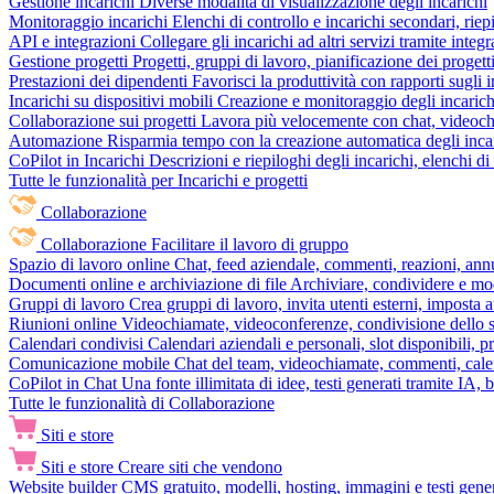
Gestione incarichi
Diverse modalità di visualizzazione degli incarichi
Monitoraggio incarichi
Elenchi di controllo e incarichi secondari, rie
API e integrazioni
Collegare gli incarichi ad altri servizi tramite inte
Gestione progetti
Progetti, gruppi di lavoro, pianificazione dei progetti
Prestazioni dei dipendenti
Favorisci la produttività con rapporti sugli i
Incarichi su dispositivi mobili
Creazione e monitoraggio degli incarich
Collaborazione sui progetti
Lavora più velocemente con chat, videochia
Automazione
Risparmia tempo con la creazione automatica degli incar
CoPilot in Incarichi
Descrizioni e riepiloghi degli incarichi, elenchi d
Tutte le funzionalità per Incarichi e progetti
Collaborazione
Collaborazione
Facilitare il lavoro di gruppo
Spazio di lavoro online
Chat, feed aziendale, commenti, reazioni, ann
Documenti online e archiviazione di file
Archiviare, condividere e mod
Gruppi di lavoro
Crea gruppi di lavoro, invita utenti esterni, imposta a
Riunioni online
Videochiamate, videoconferenze, condivisione dello sc
Calendari condivisi
Calendari aziendali e personali, slot disponibili, p
Comunicazione mobile
Chat del team, videochiamate, commenti, calen
CoPilot in Chat
Una fonte illimitata di idee, testi generati tramite IA, 
Tutte le funzionalità di Collaborazione
Siti e store
Siti e store
Creare siti che vendono
Website builder
CMS gratuito, modelli, hosting, immagini e testi genera