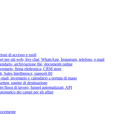
azioni di accesso e ruoli
per siti web, live chat, WhatsApp, Instagram, telefono, e-mail
lendario, archiviazione file, documenti online
nventario, firma elettronica, CRM store
i, Sales Intelligence, rapporti BI
 e-mail, inventario e calendario a portata di mano
eting, pagine di destinazione
 flussi di lavoro, funnel automatizzati, API
tomatico dei campi per gli affari
elocemente