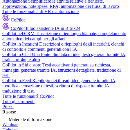
Automazione
Semplificare le attività relative a richieste,
approvazioni, note spese, RPA, automazione dei flussi di lavoro
Tutte le funzionalità di HR e automazione
CoPilot
CoPilot
Il tuo assistente IA in Bitrix24
CoPilot nel CRM
Trascrizione e riepilogo chiamate, completamento
automatico dei campi per gli affari
CoPilot in Incarichi
Descrizioni e riepiloghi degli incarichi, elenchi
di controllo e commenti generati con l'IA
CoPilot in Chat
Una fonte illimitata di idee, testi generati tramite IA,
brainstorming e altro
CoPilot in Siti e store
Testi accattivanti generati su richiesta,
immagini generate tramite IA, istruzioni dettagliate, traduzione di
testi
CoPilot in Feed
Riepilogo dei thread, idee generate tramite IA,
modifica e creazione di testi, scrittura di risposte tramite IA,
traduzione di testi
Tutte le funzionalità CoPilot
Tutti gli strumenti
Prezzi
Risorse
Materiale di formazione
Webinar
Helpdesk