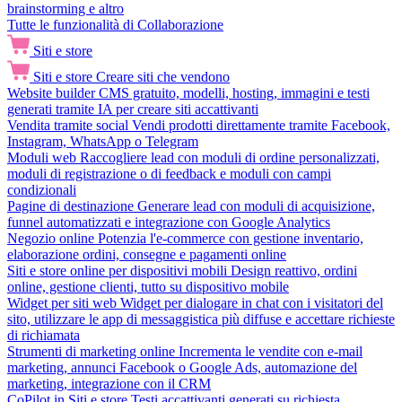
brainstorming e altro
Tutte le funzionalità di Collaborazione
Siti e store
Siti e store
Creare siti che vendono
Website builder
CMS gratuito, modelli, hosting, immagini e testi
generati tramite IA per creare siti accattivanti
Vendita tramite social
Vendi prodotti direttamente tramite Facebook,
Instagram, WhatsApp o Telegram
Moduli web
Raccogliere lead con moduli di ordine personalizzati,
moduli di registrazione o di feedback e moduli con campi
condizionali
Pagine di destinazione
Generare lead con moduli di acquisizione,
funnel automatizzati e integrazione con Google Analytics
Negozio online
Potenzia l'e-commerce con gestione inventario,
elaborazione ordini, consegne e pagamenti online
Siti e store online per dispositivi mobili
Design reattivo, ordini
online, gestione clienti, tutto su dispositivo mobile
Widget per siti web
Widget per dialogare in chat con i visitatori del
sito, utilizzare le app di messaggistica più diffuse e accettare richieste
di richiamata
Strumenti di marketing online
Incrementa le vendite con e-mail
marketing, annunci Facebook o Google Ads, automazione del
marketing, integrazione con il CRM
CoPilot in Siti e store
Testi accattivanti generati su richiesta,