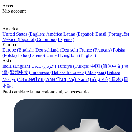
Accedi
Mio account
it
America
United States (English)
América Latina (Español)
Brasil (Português)
México (Español)
Colombia (Español)
Europa
Europe (English)
Deutschland (Deutsch)
France (Français)
Polska
(Polski)
Italia (Italiano)
United Kingdom (English)
Asia
India (English)
UAE (عربي)
Türkiye (Türkçe)
中国 (简体中文)
台
灣 (繁體中文)
Indonesia (Bahasa Indonesia)
Malaysia (Bahasa
Melayu)
ประเทศไทย (ภาษาไทย)
Việt Nam (Tiếng Việt)
日本 (日
本語)
Puoi cambiare la tua regione qui, se necessario