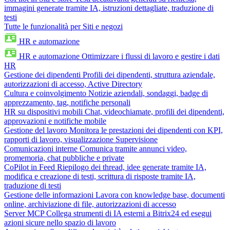
immagini generate tramite IA, istruzioni dettagliate, traduzione di
testi
Tutte le funzionalità per Siti e negozi
HR e automazione
HR e automazione
Ottimizzare i flussi di lavoro e gestire i dati
HR
Gestione dei dipendenti
Profili dei dipendenti, struttura aziendale,
autorizzazioni di accesso, Active Directory
Cultura e coinvolgimento
Notizie aziendali, sondaggi, badge di
apprezzamento, tag, notifiche personali
HR su dispositivi mobili
Chat, videochiamate, profili dei dipendenti,
approvazioni e notifiche mobile
Gestione del lavoro
Monitora le prestazioni dei dipendenti con KPI,
rapporti di lavoro, visualizzazione Supervisione
Comunicazioni interne
Comunica tramite annunci video,
promemoria, chat pubbliche e private
CoPilot in Feed
Riepilogo dei thread, idee generate tramite IA,
modifica e creazione di testi, scrittura di risposte tramite IA,
traduzione di testi
Gestione delle informazioni
Lavora con knowledge base, documenti
online, archiviazione di file, autorizzazioni di accesso
Server MCP
Collega strumenti di IA esterni a Bitrix24 ed esegui
azioni sicure nello spazio di lavoro