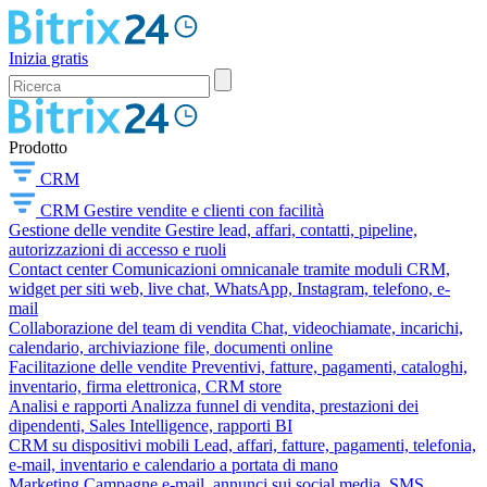
Inizia gratis
Prodotto
CRM
CRM
Gestire vendite e clienti con facilità
Gestione delle vendite
Gestire lead, affari, contatti, pipeline,
autorizzazioni di accesso e ruoli
Contact center
Comunicazioni omnicanale tramite moduli CRM,
widget per siti web, live chat, WhatsApp, Instagram, telefono, e-
mail
Collaborazione del team di vendita
Chat, videochiamate, incarichi,
calendario, archiviazione file, documenti online
Facilitazione delle vendite
Preventivi, fatture, pagamenti, cataloghi,
inventario, firma elettronica, CRM store
Analisi e rapporti
Analizza funnel di vendita, prestazioni dei
dipendenti, Sales Intelligence, rapporti BI
CRM su dispositivi mobili
Lead, affari, fatture, pagamenti, telefonia,
e-mail, inventario e calendario a portata di mano
Marketing
Campagne e-mail, annunci sui social media, SMS,