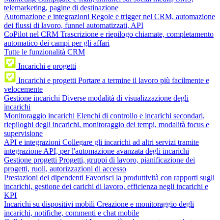
telemarketing, pagine di destinazione
Automazione e integrazioni
Regole e trigger nel CRM, automazione
dei flussi di lavoro, funnel automatizzati, API
CoPilot nel CRM
Trascrizione e riepilogo chiamate, completamento
automatico dei campi per gli affari
Tutte le funzionalità CRM
Incarichi e progetti
Incarichi e progetti
Portare a termine il lavoro più facilmente e
velocemente
Gestione incarichi
Diverse modalità di visualizzazione degli
incarichi
Monitoraggio incarichi
Elenchi di controllo e incarichi secondari,
riepiloghi degli incarichi, monitoraggio dei tempi, modalità focus e
supervisione
API e integrazioni
Collegare gli incarichi ad altri servizi tramite
integrazione API, per l'automazione avanzata degli incarichi
Gestione progetti
Progetti, gruppi di lavoro, pianificazione dei
progetti, ruoli, autorizzazioni di accesso
Prestazioni dei dipendenti
Favorisci la produttività con rapporti sugli
incarichi, gestione dei carichi di lavoro, efficienza negli incarichi e
KPI
Incarichi su dispositivi mobili
Creazione e monitoraggio degli
incarichi, notifiche, commenti e chat mobile