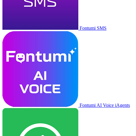
Fontumi SMS
Fontumi AI Voice iAgents