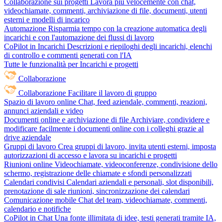
Collaborazione sui progetti
Lavora più velocemente con chat,
videochiamate, commenti, archiviazione di file, documenti, utenti
esterni e modelli di incarico
Automazione
Risparmia tempo con la creazione automatica degli
incarichi e con l'automazione dei flussi di lavoro
CoPilot in Incarichi
Descrizioni e riepiloghi degli incarichi, elenchi
di controllo e commenti generati con l'IA
Tutte le funzionalità per Incarichi e progetti
Collaborazione
Collaborazione
Facilitare il lavoro di gruppo
Spazio di lavoro online
Chat, feed aziendale, commenti, reazioni,
annunci aziendali e video
Documenti online e archiviazione di file
Archiviare, condividere e
modificare facilmente i documenti online con i colleghi grazie al
drive aziendale
Gruppi di lavoro
Crea gruppi di lavoro, invita utenti esterni, imposta
autorizzazioni di accesso e lavora su incarichi e progetti
Riunioni online
Videochiamate, videoconferenze, condivisione dello
schermo, registrazione delle chiamate e sfondi personalizzati
Calendari condivisi
Calendari aziendali e personali, slot disponibili,
prenotazione di sale riunioni, sincronizzazione dei calendari
Comunicazione mobile
Chat del team, videochiamate, commenti,
calendario e notifiche
CoPilot in Chat
Una fonte illimitata di idee, testi generati tramite IA,