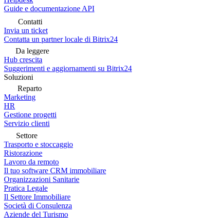
Guide e documentazione API
Contatti
Invia un ticket
Contatta un partner locale di Bitrix24
Da leggere
Hub crescita
Suggerimenti e aggiornamenti su Bitrix24
Soluzioni
Reparto
Marketing
HR
Gestione progetti
Servizio clienti
Settore
Trasporto e stoccaggio
Ristorazione
Lavoro da remoto
Il tuo software CRM immobiliare
Organizzazioni Sanitarie
Pratica Legale
Il Settore Immobiliare
Società di Consulenza
Aziende del Turismo