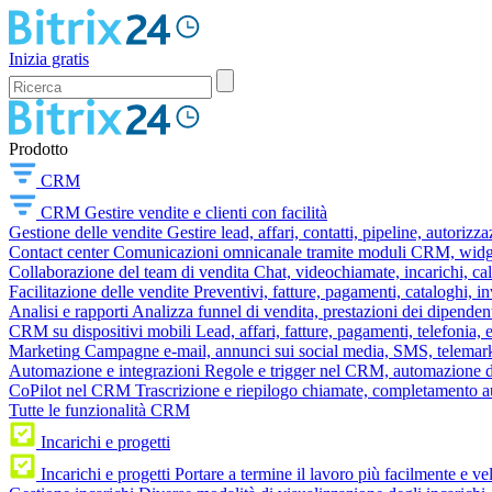
Inizia gratis
Prodotto
CRM
CRM
Gestire vendite e clienti con facilità
Gestione delle vendite
Gestire lead, affari, contatti, pipeline, autorizz
Contact center
Comunicazioni omnicanale tramite moduli CRM, widget 
Collaborazione del team di vendita
Chat, videochiamate, incarichi, ca
Facilitazione delle vendite
Preventivi, fatture, pagamenti, cataloghi, i
Analisi e rapporti
Analizza funnel di vendita, prestazioni dei dipendent
CRM su dispositivi mobili
Lead, affari, fatture, pagamenti, telefonia,
Marketing
Campagne e-mail, annunci sui social media, SMS, telemark
Automazione e integrazioni
Regole e trigger nel CRM, automazione dei
CoPilot nel CRM
Trascrizione e riepilogo chiamate, completamento au
Tutte le funzionalità CRM
Incarichi e progetti
Incarichi e progetti
Portare a termine il lavoro più facilmente e v