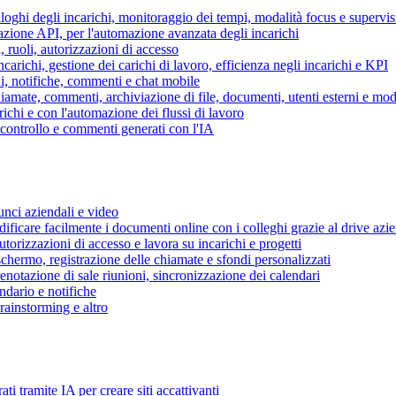
piloghi degli incarichi, monitoraggio dei tempi, modalità focus e supervi
grazione API, per l'automazione avanzata degli incarichi
, ruoli, autorizzazioni di accesso
ncarichi, gestione dei carichi di lavoro, efficienza negli incarichi e KPI
i, notifiche, commenti e chat mobile
mate, commenti, archiviazione di file, documenti, utenti esterni e mode
ichi e con l'automazione dei flussi di lavoro
i controllo e commenti generati con l'IA
unci aziendali e video
ificare facilmente i documenti online con i colleghi grazie al drive azi
utorizzazioni di accesso e lavora su incarichi e progetti
hermo, registrazione delle chiamate e sfondi personalizzati
renotazione di sale riunioni, sincronizzazione dei calendari
dario e notifiche
brainstorming e altro
ti tramite IA per creare siti accattivanti