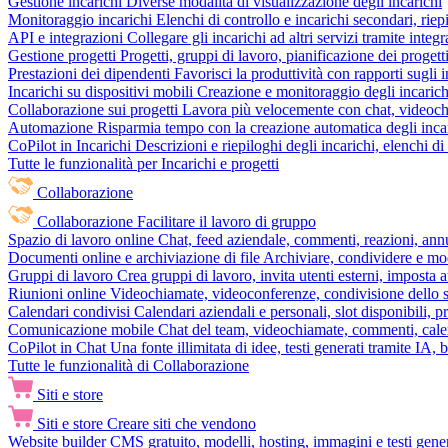
Gestione incarichi
Diverse modalità di visualizzazione degli incarichi
Monitoraggio incarichi
Elenchi di controllo e incarichi secondari, rie
API e integrazioni
Collegare gli incarichi ad altri servizi tramite inte
Gestione progetti
Progetti, gruppi di lavoro, pianificazione dei progetti
Prestazioni dei dipendenti
Favorisci la produttività con rapporti sugli i
Incarichi su dispositivi mobili
Creazione e monitoraggio degli incarich
Collaborazione sui progetti
Lavora più velocemente con chat, videochia
Automazione
Risparmia tempo con la creazione automatica degli incar
CoPilot in Incarichi
Descrizioni e riepiloghi degli incarichi, elenchi d
Tutte le funzionalità per Incarichi e progetti
Collaborazione
Collaborazione
Facilitare il lavoro di gruppo
Spazio di lavoro online
Chat, feed aziendale, commenti, reazioni, ann
Documenti online e archiviazione di file
Archiviare, condividere e mod
Gruppi di lavoro
Crea gruppi di lavoro, invita utenti esterni, imposta a
Riunioni online
Videochiamate, videoconferenze, condivisione dello sc
Calendari condivisi
Calendari aziendali e personali, slot disponibili, p
Comunicazione mobile
Chat del team, videochiamate, commenti, calen
CoPilot in Chat
Una fonte illimitata di idee, testi generati tramite IA, 
Tutte le funzionalità di Collaborazione
Siti e store
Siti e store
Creare siti che vendono
Website builder
CMS gratuito, modelli, hosting, immagini e testi genera