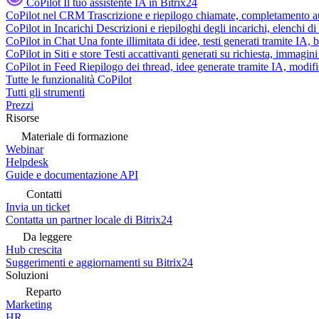
CoPilot
Il tuo assistente IA in Bitrix24
CoPilot nel CRM
Trascrizione e riepilogo chiamate, completamento au
CoPilot in Incarichi
Descrizioni e riepiloghi degli incarichi, elenchi d
CoPilot in Chat
Una fonte illimitata di idee, testi generati tramite IA, 
CoPilot in Siti e store
Testi accattivanti generati su richiesta, immagini 
CoPilot in Feed
Riepilogo dei thread, idee generate tramite IA, modifica
Tutte le funzionalità CoPilot
Tutti gli strumenti
Prezzi
Risorse
Materiale di formazione
Webinar
Helpdesk
Guide e documentazione API
Contatti
Invia un ticket
Contatta un partner locale di Bitrix24
Da leggere
Hub crescita
Suggerimenti e aggiornamenti su Bitrix24
Soluzioni
Reparto
Marketing
HR