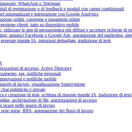
 Instagram, WhatsApp o Telegram
duli di registrazione o di feedback e moduli con campi condizionali
nel automatizzati e integrazione con Google Analytics
razione ordini, consegne e pagamenti online
gestione clienti, tutto su dispositivo mobile
o, utilizzare le app di messaggistica più diffuse e accettare richieste di r
eting, annunci Facebook o Google Ads, automazione del marketing, in
generate tramite IA, istruzioni dettagliate, traduzione di testi
HR
torizzazioni di accesso, Active Directory
zamento, tag, notifiche personali
approvazioni e notifiche mobile
apporti di lavoro, visualizzazione Supervisione
chat pubbliche e private
 e creazione di testi, scrittura di risposte tramite IA, traduzione di testi
ne, archiviazione di file, autorizzazioni di accesso
i sicure nello spazio di lavoro
ni, note spese, RPA, automazione dei flussi di lavoro