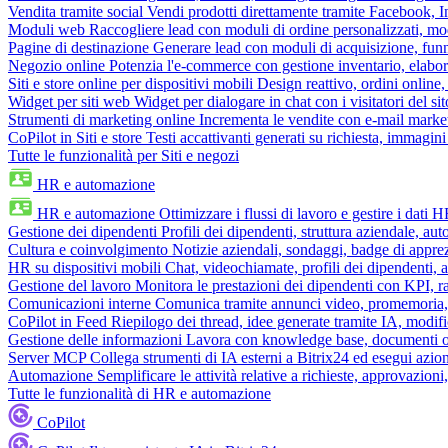
Vendita tramite social
Vendi prodotti direttamente tramite Facebook,
Moduli web
Raccogliere lead con moduli di ordine personalizzati, mo
Pagine di destinazione
Generare lead con moduli di acquisizione, fun
Negozio online
Potenzia l'e-commerce con gestione inventario, elabo
Siti e store online per dispositivi mobili
Design reattivo, ordini online, 
Widget per siti web
Widget per dialogare in chat con i visitatori del sit
Strumenti di marketing online
Incrementa le vendite con e-mail mark
CoPilot in Siti e store
Testi accattivanti generati su richiesta, immagini 
Tutte le funzionalità per Siti e negozi
HR e automazione
HR e automazione
Ottimizzare i flussi di lavoro e gestire i dati 
Gestione dei dipendenti
Profili dei dipendenti, struttura aziendale, au
Cultura e coinvolgimento
Notizie aziendali, sondaggi, badge di apprez
HR su dispositivi mobili
Chat, videochiamate, profili dei dipendenti, 
Gestione del lavoro
Monitora le prestazioni dei dipendenti con KPI, r
Comunicazioni interne
Comunica tramite annunci video, promemoria, 
CoPilot in Feed
Riepilogo dei thread, idee generate tramite IA, modifica
Gestione delle informazioni
Lavora con knowledge base, documenti onli
Server MCP
Collega strumenti di IA esterni a Bitrix24 ed esegui azion
Automazione
Semplificare le attività relative a richieste, approvazio
Tutte le funzionalità di HR e automazione
CoPilot