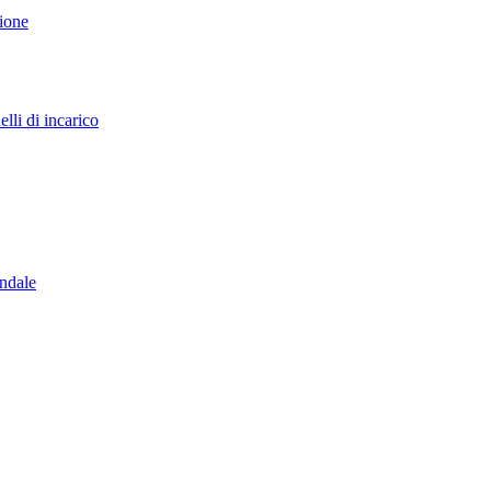
sione
lli di incarico
endale