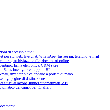
azioni di accesso e ruoli
per siti web, live chat, WhatsApp, Instagram, telefono, e-mail
lendario, archiviazione file, documenti online
nventario, firma elettronica, CRM store
i, Sales Intelligence, rapporti BI
 e-mail, inventario e calendario a portata di mano
eting, pagine di destinazione
 flussi di lavoro, funnel automatizzati, API
tomatico dei campi per gli affari
elocemente