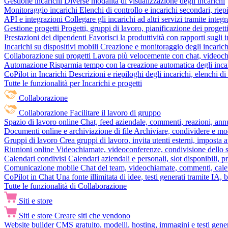
Gestione incarichi
Diverse modalità di visualizzazione degli incarichi
Monitoraggio incarichi
Elenchi di controllo e incarichi secondari, rie
API e integrazioni
Collegare gli incarichi ad altri servizi tramite inte
Gestione progetti
Progetti, gruppi di lavoro, pianificazione dei progetti
Prestazioni dei dipendenti
Favorisci la produttività con rapporti sugli i
Incarichi su dispositivi mobili
Creazione e monitoraggio degli incarich
Collaborazione sui progetti
Lavora più velocemente con chat, videochia
Automazione
Risparmia tempo con la creazione automatica degli incar
CoPilot in Incarichi
Descrizioni e riepiloghi degli incarichi, elenchi d
Tutte le funzionalità per Incarichi e progetti
Collaborazione
Collaborazione
Facilitare il lavoro di gruppo
Spazio di lavoro online
Chat, feed aziendale, commenti, reazioni, ann
Documenti online e archiviazione di file
Archiviare, condividere e mod
Gruppi di lavoro
Crea gruppi di lavoro, invita utenti esterni, imposta a
Riunioni online
Videochiamate, videoconferenze, condivisione dello sc
Calendari condivisi
Calendari aziendali e personali, slot disponibili, p
Comunicazione mobile
Chat del team, videochiamate, commenti, calen
CoPilot in Chat
Una fonte illimitata di idee, testi generati tramite IA, 
Tutte le funzionalità di Collaborazione
Siti e store
Siti e store
Creare siti che vendono
Website builder
CMS gratuito, modelli, hosting, immagini e testi genera