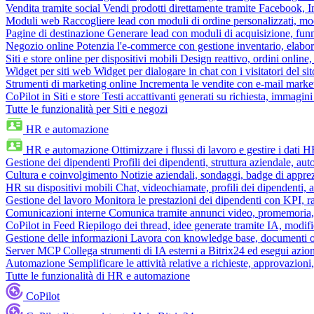
Vendita tramite social
Vendi prodotti direttamente tramite Facebook,
Moduli web
Raccogliere lead con moduli di ordine personalizzati, mo
Pagine di destinazione
Generare lead con moduli di acquisizione, fun
Negozio online
Potenzia l'e-commerce con gestione inventario, elabo
Siti e store online per dispositivi mobili
Design reattivo, ordini online, 
Widget per siti web
Widget per dialogare in chat con i visitatori del sit
Strumenti di marketing online
Incrementa le vendite con e-mail mark
CoPilot in Siti e store
Testi accattivanti generati su richiesta, immagini 
Tutte le funzionalità per Siti e negozi
HR e automazione
HR e automazione
Ottimizzare i flussi di lavoro e gestire i dati 
Gestione dei dipendenti
Profili dei dipendenti, struttura aziendale, au
Cultura e coinvolgimento
Notizie aziendali, sondaggi, badge di apprez
HR su dispositivi mobili
Chat, videochiamate, profili dei dipendenti, 
Gestione del lavoro
Monitora le prestazioni dei dipendenti con KPI, r
Comunicazioni interne
Comunica tramite annunci video, promemoria, 
CoPilot in Feed
Riepilogo dei thread, idee generate tramite IA, modifica
Gestione delle informazioni
Lavora con knowledge base, documenti onli
Server MCP
Collega strumenti di IA esterni a Bitrix24 ed esegui azion
Automazione
Semplificare le attività relative a richieste, approvazio
Tutte le funzionalità di HR e automazione
CoPilot