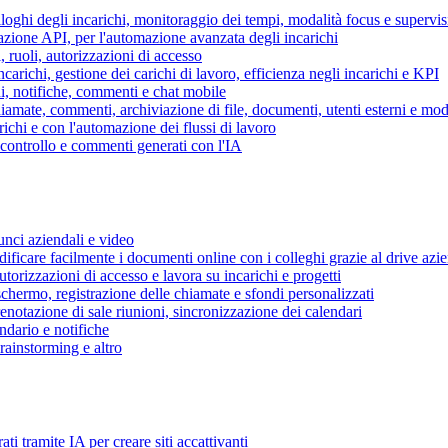
piloghi degli incarichi, monitoraggio dei tempi, modalità focus e supervi
grazione API, per l'automazione avanzata degli incarichi
, ruoli, autorizzazioni di accesso
ncarichi, gestione dei carichi di lavoro, efficienza negli incarichi e KPI
i, notifiche, commenti e chat mobile
mate, commenti, archiviazione di file, documenti, utenti esterni e mode
ichi e con l'automazione dei flussi di lavoro
i controllo e commenti generati con l'IA
unci aziendali e video
ificare facilmente i documenti online con i colleghi grazie al drive azi
utorizzazioni di accesso e lavora su incarichi e progetti
hermo, registrazione delle chiamate e sfondi personalizzati
renotazione di sale riunioni, sincronizzazione dei calendari
dario e notifiche
brainstorming e altro
ti tramite IA per creare siti accattivanti