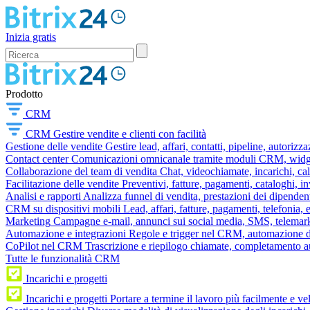
Inizia gratis
Prodotto
CRM
CRM
Gestire vendite e clienti con facilità
Gestione delle vendite
Gestire lead, affari, contatti, pipeline, autorizz
Contact center
Comunicazioni omnicanale tramite moduli CRM, widget 
Collaborazione del team di vendita
Chat, videochiamate, incarichi, ca
Facilitazione delle vendite
Preventivi, fatture, pagamenti, cataloghi, i
Analisi e rapporti
Analizza funnel di vendita, prestazioni dei dipendent
CRM su dispositivi mobili
Lead, affari, fatture, pagamenti, telefonia,
Marketing
Campagne e-mail, annunci sui social media, SMS, telemark
Automazione e integrazioni
Regole e trigger nel CRM, automazione dei
CoPilot nel CRM
Trascrizione e riepilogo chiamate, completamento au
Tutte le funzionalità CRM
Incarichi e progetti
Incarichi e progetti
Portare a termine il lavoro più facilmente e v