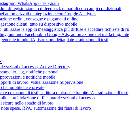
 Instagram, WhatsApp o Telegram
duli di registrazione o di feedback e moduli con campi condizionali
nel automatizzati e integrazione con Google Analytics
razione ordini, consegne e pagamenti online
gestione clienti, tutto su dispositivo mobile
o, utilizzare le app di messaggistica più diffuse e accettare richieste di r
eting, annunci Facebook o Google Ads, automazione del marketing, in
generate tramite IA, istruzioni dettagliate, traduzione di testi
HR
torizzazioni di accesso, Active Directory
zamento, tag, notifiche personali
approvazioni e notifiche mobile
apporti di lavoro, visualizzazione Supervisione
chat pubbliche e private
 e creazione di testi, scrittura di risposte tramite IA, traduzione di testi
ne, archiviazione di file, autorizzazioni di accesso
i sicure nello spazio di lavoro
ni, note spese, RPA, automazione dei flussi di lavoro