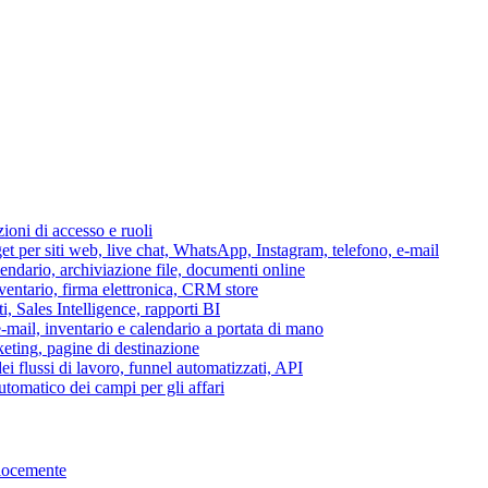
azioni di accesso e ruoli
per siti web, live chat, WhatsApp, Instagram, telefono, e-mail
lendario, archiviazione file, documenti online
nventario, firma elettronica, CRM store
i, Sales Intelligence, rapporti BI
 e-mail, inventario e calendario a portata di mano
eting, pagine di destinazione
 flussi di lavoro, funnel automatizzati, API
tomatico dei campi per gli affari
elocemente