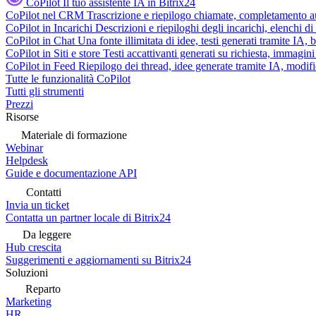
CoPilot
Il tuo assistente IA in Bitrix24
CoPilot nel CRM
Trascrizione e riepilogo chiamate, completamento au
CoPilot in Incarichi
Descrizioni e riepiloghi degli incarichi, elenchi d
CoPilot in Chat
Una fonte illimitata di idee, testi generati tramite IA, 
CoPilot in Siti e store
Testi accattivanti generati su richiesta, immagini 
CoPilot in Feed
Riepilogo dei thread, idee generate tramite IA, modifica
Tutte le funzionalità CoPilot
Tutti gli strumenti
Prezzi
Risorse
Materiale di formazione
Webinar
Helpdesk
Guide e documentazione API
Contatti
Invia un ticket
Contatta un partner locale di Bitrix24
Da leggere
Hub crescita
Suggerimenti e aggiornamenti su Bitrix24
Soluzioni
Reparto
Marketing
HR