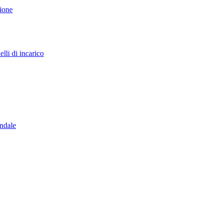
sione
lli di incarico
endale