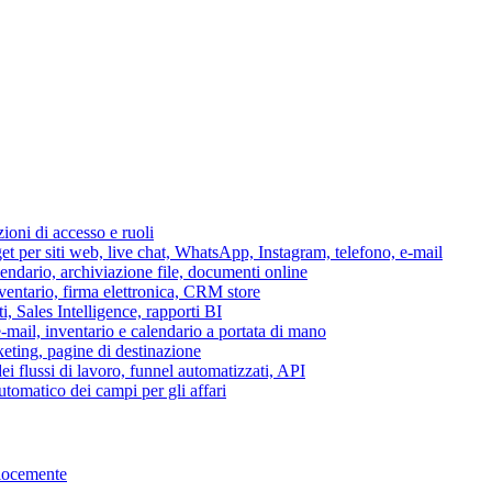
azioni di accesso e ruoli
per siti web, live chat, WhatsApp, Instagram, telefono, e-mail
lendario, archiviazione file, documenti online
nventario, firma elettronica, CRM store
i, Sales Intelligence, rapporti BI
 e-mail, inventario e calendario a portata di mano
eting, pagine di destinazione
 flussi di lavoro, funnel automatizzati, API
tomatico dei campi per gli affari
elocemente