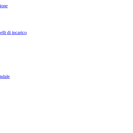
sione
lli di incarico
endale