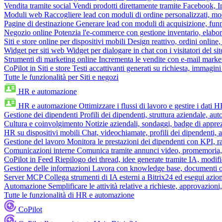
Vendita tramite social
Vendi prodotti direttamente tramite Facebook,
Moduli web
Raccogliere lead con moduli di ordine personalizzati, mo
Pagine di destinazione
Generare lead con moduli di acquisizione, fun
Negozio online
Potenzia l'e-commerce con gestione inventario, elabo
Siti e store online per dispositivi mobili
Design reattivo, ordini online, 
Widget per siti web
Widget per dialogare in chat con i visitatori del sit
Strumenti di marketing online
Incrementa le vendite con e-mail mark
CoPilot in Siti e store
Testi accattivanti generati su richiesta, immagini 
Tutte le funzionalità per Siti e negozi
HR e automazione
HR e automazione
Ottimizzare i flussi di lavoro e gestire i dati 
Gestione dei dipendenti
Profili dei dipendenti, struttura aziendale, au
Cultura e coinvolgimento
Notizie aziendali, sondaggi, badge di apprez
HR su dispositivi mobili
Chat, videochiamate, profili dei dipendenti, 
Gestione del lavoro
Monitora le prestazioni dei dipendenti con KPI, r
Comunicazioni interne
Comunica tramite annunci video, promemoria, 
CoPilot in Feed
Riepilogo dei thread, idee generate tramite IA, modifica
Gestione delle informazioni
Lavora con knowledge base, documenti onli
Server MCP
Collega strumenti di IA esterni a Bitrix24 ed esegui azion
Automazione
Semplificare le attività relative a richieste, approvazio
Tutte le funzionalità di HR e automazione
CoPilot