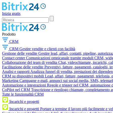
Inizia gratis
Prodotto
CRM
CRM
Gestire vendite e clienti con facilità
Gestione delle vendite
Gestire lead, affari, contatti, pipeline, autorizz
Contact center
Comunicazioni omnicanale tramite moduli CRM, widget 
Collaborazione del team di vendita
Chat, videochiamate, incarichi, ca
Facilitazione delle vendite
Preventivi, fatture, pagamenti, cataloghi, i
Analisi e rapporti
Analizza funnel di vendita, prestazioni dei dipendent
CRM su dispositivi mobili
Lead, affari, fatture, pagamenti, telefonia,
Marketing
Campagne e-mail, annunci sui social media, SMS, telemark
Automazione e integrazioni
Regole e trigger nel CRM, automazione dei
CoPilot nel CRM
Trascrizione e riepilogo chiamate, completamento au
Tutte le funzionalità CRM
Incarichi e progetti
Incarichi e progetti
Portare a termine il lavoro più facilmente e v