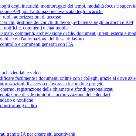
piloghi degli incarichi, monitoraggio dei tempi, modalità focus e supervi
grazione API, per l'automazione avanzata degli incarichi
, ruoli, autorizzazioni di accesso
ncarichi, gestione dei carichi di lavoro, efficienza negli incarichi e KPI
i, notifiche, commenti e chat mobile
mate, commenti, archiviazione di file, documenti, utenti esterni e mode
ichi e con l'automazione dei flussi di lavoro
i controllo e commenti generati con l'IA
unci aziendali e video
ificare facilmente i documenti online con i colleghi grazie al drive azi
utorizzazioni di accesso e lavora su incarichi e progetti
hermo, registrazione delle chiamate e sfondi personalizzati
renotazione di sale riunioni, sincronizzazione dei calendari
dario e notifiche
brainstorming e altro
ti tramite IA per creare siti accattivanti