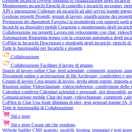
Gestione incarichi
Diverse modalità di visualizzazione degli incarichi
Monitoraggio incarichi
Elenchi di controllo e incarichi secondari, rie
API e integrazioni
Collegare gli incarichi ad altri servizi tramite inte
Gestione progetti
Progetti, gruppi di lavoro, pianificazione dei progetti
Prestazioni dei dipendenti
Favorisci la produttività con rapporti sugli i
Incarichi su dispositivi mobili
Creazione e monitoraggio degli incarich
Collaborazione sui progetti
Lavora più velocemente con chat, videochia
Automazione
Risparmia tempo con la creazione automatica degli incar
CoPilot in Incarichi
Descrizioni e riepiloghi degli incarichi, elenchi d
Tutte le funzionalità per Incarichi e progetti
Collaborazione
Collaborazione
Facilitare il lavoro di gruppo
Spazio di lavoro online
Chat, feed aziendale, commenti, reazioni, ann
Documenti online e archiviazione di file
Archiviare, condividere e mod
Gruppi di lavoro
Crea gruppi di lavoro, invita utenti esterni, imposta a
Riunioni online
Videochiamate, videoconferenze, condivisione dello sc
Calendari condivisi
Calendari aziendali e personali, slot disponibili, p
Comunicazione mobile
Chat del team, videochiamate, commenti, calen
CoPilot in Chat
Una fonte illimitata di idee, testi generati tramite IA, 
Tutte le funzionalità di Collaborazione
Siti e store
Siti e store
Creare siti che vendono
Website builder
CMS gratuito, modelli, hosting, immagini e testi genera