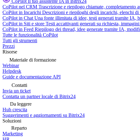
CoPilot
Il tuo assistente IA in Bitrix24
CoPilot nel CRM
Trascrizione e riepilogo chiamate, completamento au
CoPilot in Incarichi
Descrizioni e riepiloghi degli incarichi, elenchi d
CoPilot in Chat
Una fonte illimitata di idee, testi generati tramite IA, 
CoPilot in Siti e store
Testi accattivanti generati su richiesta, immagini 
CoPilot in Feed
Riepilogo dei thread, idee generate tramite IA, modifica
Tutte le funzionalità CoPilot
Tutti gli strumenti
Prezzi
Risorse
Materiale di formazione
Webinar
Helpdesk
Guide e documentazione API
Contatti
Invia un ticket
Contatta un partner locale di Bitrix24
Da leggere
Hub crescita
Suggerimenti e aggiornamenti su Bitrix24
Soluzioni
Reparto
Marketing
HR