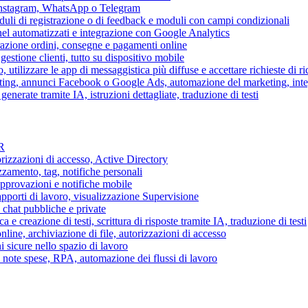
 Instagram, WhatsApp o Telegram
duli di registrazione o di feedback e moduli con campi condizionali
nel automatizzati e integrazione con Google Analytics
razione ordini, consegne e pagamenti online
gestione clienti, tutto su dispositivo mobile
o, utilizzare le app di messaggistica più diffuse e accettare richieste di r
eting, annunci Facebook o Google Ads, automazione del marketing, in
generate tramite IA, istruzioni dettagliate, traduzione di testi
HR
torizzazioni di accesso, Active Directory
zamento, tag, notifiche personali
approvazioni e notifiche mobile
apporti di lavoro, visualizzazione Supervisione
chat pubbliche e private
 e creazione di testi, scrittura di risposte tramite IA, traduzione di testi
ne, archiviazione di file, autorizzazioni di accesso
i sicure nello spazio di lavoro
ni, note spese, RPA, automazione dei flussi di lavoro