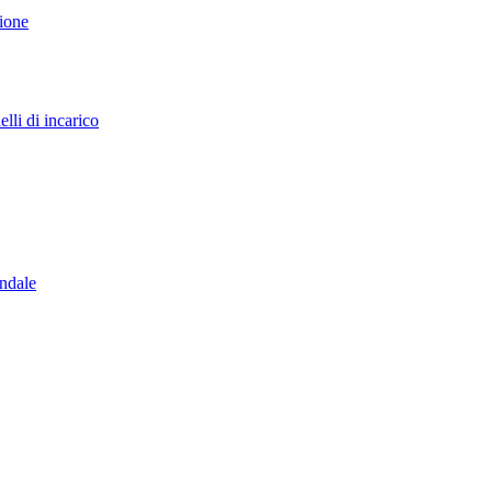
sione
lli di incarico
endale