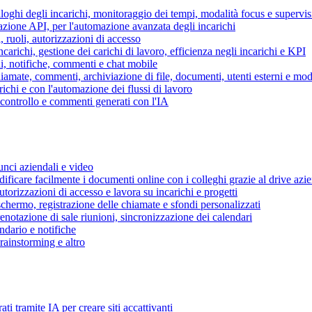
piloghi degli incarichi, monitoraggio dei tempi, modalità focus e supervi
grazione API, per l'automazione avanzata degli incarichi
, ruoli, autorizzazioni di accesso
ncarichi, gestione dei carichi di lavoro, efficienza negli incarichi e KPI
i, notifiche, commenti e chat mobile
mate, commenti, archiviazione di file, documenti, utenti esterni e mode
ichi e con l'automazione dei flussi di lavoro
i controllo e commenti generati con l'IA
unci aziendali e video
ificare facilmente i documenti online con i colleghi grazie al drive azi
utorizzazioni di accesso e lavora su incarichi e progetti
hermo, registrazione delle chiamate e sfondi personalizzati
renotazione di sale riunioni, sincronizzazione dei calendari
dario e notifiche
brainstorming e altro
ti tramite IA per creare siti accattivanti