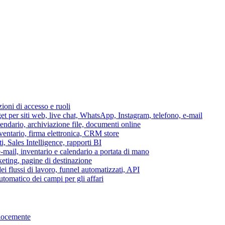
azioni di accesso e ruoli
per siti web, live chat, WhatsApp, Instagram, telefono, e-mail
lendario, archiviazione file, documenti online
nventario, firma elettronica, CRM store
i, Sales Intelligence, rapporti BI
 e-mail, inventario e calendario a portata di mano
eting, pagine di destinazione
 flussi di lavoro, funnel automatizzati, API
tomatico dei campi per gli affari
elocemente