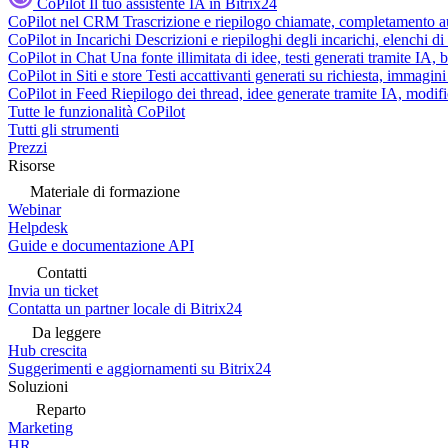
CoPilot
Il tuo assistente IA in Bitrix24
CoPilot nel CRM
Trascrizione e riepilogo chiamate, completamento au
CoPilot in Incarichi
Descrizioni e riepiloghi degli incarichi, elenchi d
CoPilot in Chat
Una fonte illimitata di idee, testi generati tramite IA, 
CoPilot in Siti e store
Testi accattivanti generati su richiesta, immagini 
CoPilot in Feed
Riepilogo dei thread, idee generate tramite IA, modifica
Tutte le funzionalità CoPilot
Tutti gli strumenti
Prezzi
Risorse
Materiale di formazione
Webinar
Helpdesk
Guide e documentazione API
Contatti
Invia un ticket
Contatta un partner locale di Bitrix24
Da leggere
Hub crescita
Suggerimenti e aggiornamenti su Bitrix24
Soluzioni
Reparto
Marketing
HR