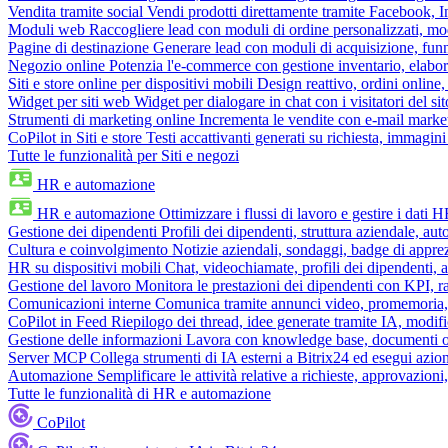
Vendita tramite social
Vendi prodotti direttamente tramite Facebook,
Moduli web
Raccogliere lead con moduli di ordine personalizzati, mo
Pagine di destinazione
Generare lead con moduli di acquisizione, fun
Negozio online
Potenzia l'e-commerce con gestione inventario, elabo
Siti e store online per dispositivi mobili
Design reattivo, ordini online, 
Widget per siti web
Widget per dialogare in chat con i visitatori del sit
Strumenti di marketing online
Incrementa le vendite con e-mail mark
CoPilot in Siti e store
Testi accattivanti generati su richiesta, immagini 
Tutte le funzionalità per Siti e negozi
HR e automazione
HR e automazione
Ottimizzare i flussi di lavoro e gestire i dati 
Gestione dei dipendenti
Profili dei dipendenti, struttura aziendale, au
Cultura e coinvolgimento
Notizie aziendali, sondaggi, badge di apprez
HR su dispositivi mobili
Chat, videochiamate, profili dei dipendenti, 
Gestione del lavoro
Monitora le prestazioni dei dipendenti con KPI, r
Comunicazioni interne
Comunica tramite annunci video, promemoria, 
CoPilot in Feed
Riepilogo dei thread, idee generate tramite IA, modifica
Gestione delle informazioni
Lavora con knowledge base, documenti onli
Server MCP
Collega strumenti di IA esterni a Bitrix24 ed esegui azion
Automazione
Semplificare le attività relative a richieste, approvazio
Tutte le funzionalità di HR e automazione
CoPilot