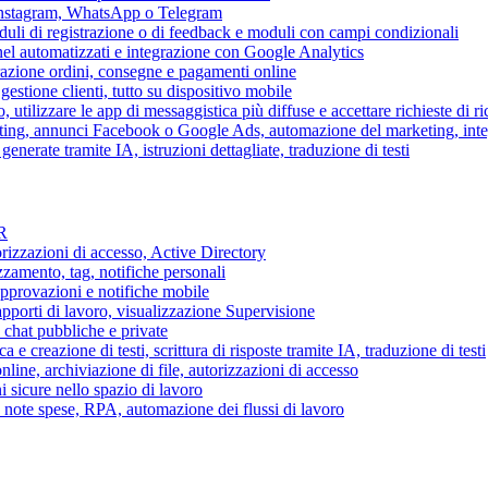
 Instagram, WhatsApp o Telegram
duli di registrazione o di feedback e moduli con campi condizionali
nel automatizzati e integrazione con Google Analytics
razione ordini, consegne e pagamenti online
gestione clienti, tutto su dispositivo mobile
o, utilizzare le app di messaggistica più diffuse e accettare richieste di r
eting, annunci Facebook o Google Ads, automazione del marketing, in
generate tramite IA, istruzioni dettagliate, traduzione di testi
HR
torizzazioni di accesso, Active Directory
zamento, tag, notifiche personali
approvazioni e notifiche mobile
apporti di lavoro, visualizzazione Supervisione
chat pubbliche e private
 e creazione di testi, scrittura di risposte tramite IA, traduzione di testi
ne, archiviazione di file, autorizzazioni di accesso
i sicure nello spazio di lavoro
ni, note spese, RPA, automazione dei flussi di lavoro