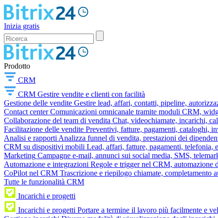
Inizia gratis
Prodotto
CRM
CRM
Gestire vendite e clienti con facilità
Gestione delle vendite
Gestire lead, affari, contatti, pipeline, autorizz
Contact center
Comunicazioni omnicanale tramite moduli CRM, widget 
Collaborazione del team di vendita
Chat, videochiamate, incarichi, ca
Facilitazione delle vendite
Preventivi, fatture, pagamenti, cataloghi, i
Analisi e rapporti
Analizza funnel di vendita, prestazioni dei dipendent
CRM su dispositivi mobili
Lead, affari, fatture, pagamenti, telefonia,
Marketing
Campagne e-mail, annunci sui social media, SMS, telemark
Automazione e integrazioni
Regole e trigger nel CRM, automazione dei
CoPilot nel CRM
Trascrizione e riepilogo chiamate, completamento au
Tutte le funzionalità CRM
Incarichi e progetti
Incarichi e progetti
Portare a termine il lavoro più facilmente e v