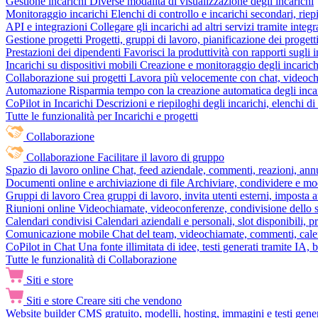
Gestione incarichi
Diverse modalità di visualizzazione degli incarichi
Monitoraggio incarichi
Elenchi di controllo e incarichi secondari, rie
API e integrazioni
Collegare gli incarichi ad altri servizi tramite inte
Gestione progetti
Progetti, gruppi di lavoro, pianificazione dei progetti
Prestazioni dei dipendenti
Favorisci la produttività con rapporti sugli i
Incarichi su dispositivi mobili
Creazione e monitoraggio degli incarich
Collaborazione sui progetti
Lavora più velocemente con chat, videochia
Automazione
Risparmia tempo con la creazione automatica degli incar
CoPilot in Incarichi
Descrizioni e riepiloghi degli incarichi, elenchi d
Tutte le funzionalità per Incarichi e progetti
Collaborazione
Collaborazione
Facilitare il lavoro di gruppo
Spazio di lavoro online
Chat, feed aziendale, commenti, reazioni, ann
Documenti online e archiviazione di file
Archiviare, condividere e mod
Gruppi di lavoro
Crea gruppi di lavoro, invita utenti esterni, imposta a
Riunioni online
Videochiamate, videoconferenze, condivisione dello sc
Calendari condivisi
Calendari aziendali e personali, slot disponibili, p
Comunicazione mobile
Chat del team, videochiamate, commenti, calen
CoPilot in Chat
Una fonte illimitata di idee, testi generati tramite IA, 
Tutte le funzionalità di Collaborazione
Siti e store
Siti e store
Creare siti che vendono
Website builder
CMS gratuito, modelli, hosting, immagini e testi genera