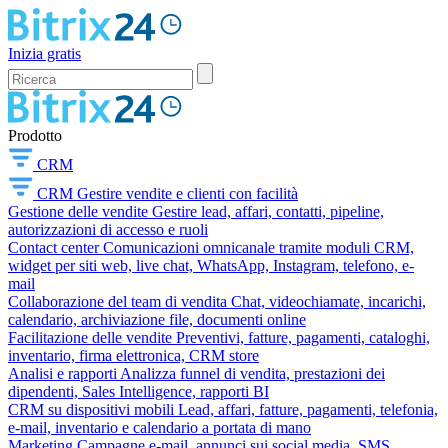
Inizia gratis
Prodotto
CRM
CRM
Gestire vendite e clienti con facilità
Gestione delle vendite
Gestire lead, affari, contatti, pipeline,
autorizzazioni di accesso e ruoli
Contact center
Comunicazioni omnicanale tramite moduli CRM,
widget per siti web, live chat, WhatsApp, Instagram, telefono, e-
mail
Collaborazione del team di vendita
Chat, videochiamate, incarichi,
calendario, archiviazione file, documenti online
Facilitazione delle vendite
Preventivi, fatture, pagamenti, cataloghi,
inventario, firma elettronica, CRM store
Analisi e rapporti
Analizza funnel di vendita, prestazioni dei
dipendenti, Sales Intelligence, rapporti BI
CRM su dispositivi mobili
Lead, affari, fatture, pagamenti, telefonia,
e-mail, inventario e calendario a portata di mano
Marketing
Campagne e-mail, annunci sui social media, SMS,