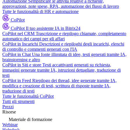
Automazione
Semplificare le attività relative a richieste,
approvazioni, note spese, RPA, automazione dei flussi di lavoro
Tutte le funzionalità di HR e automazione
CoPilot
CoPilot
Il tuo assistente IA in Bitrix24
CoPilot nel CRM
Trascrizione e riepilogo chiamate, completamento
automatico dei campi per gli affari
CoPilot in Incarichi
Descrizioni e riepiloghi degli incarichi, elenchi
di controllo e commenti generati con l'IA
CoPilot in Chat
Una fonte illimitata di idee, testi generati tramite IA,
brainstorming e altro
CoPilot in Siti e store
Testi accattivanti generati su richiesta,
immagini generate tramite IA, istruzioni dettagliate, traduzione di
testi
CoPilot in Feed
Riepilogo dei thread, idee generate tramite IA,
modifica e creazione di testi, scrittura di risposte tramite IA,
traduzione di testi
Tutte le funzionalità CoPilot
Tutti gli strumenti
Prezzi
Risorse
Materiale di formazione
Webinar
Helpdesk