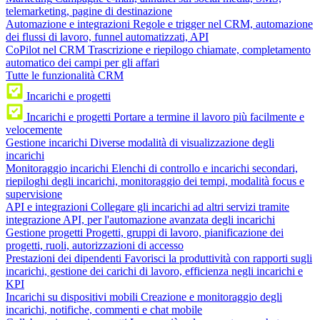
telemarketing, pagine di destinazione
Automazione e integrazioni
Regole e trigger nel CRM, automazione
dei flussi di lavoro, funnel automatizzati, API
CoPilot nel CRM
Trascrizione e riepilogo chiamate, completamento
automatico dei campi per gli affari
Tutte le funzionalità CRM
Incarichi e progetti
Incarichi e progetti
Portare a termine il lavoro più facilmente e
velocemente
Gestione incarichi
Diverse modalità di visualizzazione degli
incarichi
Monitoraggio incarichi
Elenchi di controllo e incarichi secondari,
riepiloghi degli incarichi, monitoraggio dei tempi, modalità focus e
supervisione
API e integrazioni
Collegare gli incarichi ad altri servizi tramite
integrazione API, per l'automazione avanzata degli incarichi
Gestione progetti
Progetti, gruppi di lavoro, pianificazione dei
progetti, ruoli, autorizzazioni di accesso
Prestazioni dei dipendenti
Favorisci la produttività con rapporti sugli
incarichi, gestione dei carichi di lavoro, efficienza negli incarichi e
KPI
Incarichi su dispositivi mobili
Creazione e monitoraggio degli
incarichi, notifiche, commenti e chat mobile