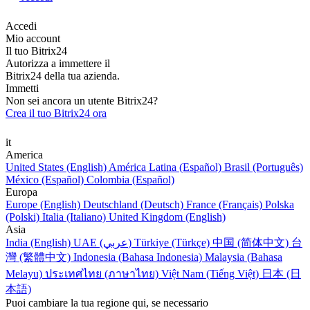
Accedi
Mio account
Il tuo Bitrix24
Autorizza a immettere il
Bitrix24 della tua azienda.
Immetti
Non sei ancora un utente Bitrix24?
Crea il tuo Bitrix24 ora
it
America
United States (English)
América Latina (Español)
Brasil (Português)
México (Español)
Colombia (Español)
Europa
Europe (English)
Deutschland (Deutsch)
France (Français)
Polska
(Polski)
Italia (Italiano)
United Kingdom (English)
Asia
India (English)
UAE (عربي)
Türkiye (Türkçe)
中国 (简体中文)
台
灣 (繁體中文)
Indonesia (Bahasa Indonesia)
Malaysia (Bahasa
Melayu)
ประเทศไทย (ภาษาไทย)
Việt Nam (Tiếng Việt)
日本 (日
本語)
Puoi cambiare la tua regione qui, se necessario