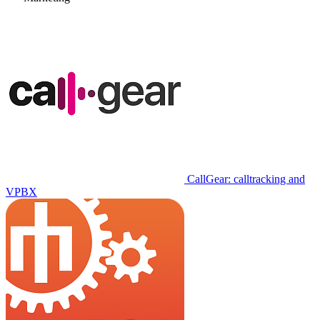
CallGear: calltracking and
VPBX