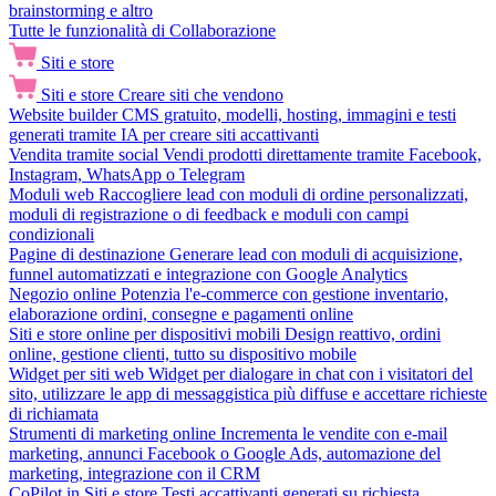
brainstorming e altro
Tutte le funzionalità di Collaborazione
Siti e store
Siti e store
Creare siti che vendono
Website builder
CMS gratuito, modelli, hosting, immagini e testi
generati tramite IA per creare siti accattivanti
Vendita tramite social
Vendi prodotti direttamente tramite Facebook,
Instagram, WhatsApp o Telegram
Moduli web
Raccogliere lead con moduli di ordine personalizzati,
moduli di registrazione o di feedback e moduli con campi
condizionali
Pagine di destinazione
Generare lead con moduli di acquisizione,
funnel automatizzati e integrazione con Google Analytics
Negozio online
Potenzia l'e-commerce con gestione inventario,
elaborazione ordini, consegne e pagamenti online
Siti e store online per dispositivi mobili
Design reattivo, ordini
online, gestione clienti, tutto su dispositivo mobile
Widget per siti web
Widget per dialogare in chat con i visitatori del
sito, utilizzare le app di messaggistica più diffuse e accettare richieste
di richiamata
Strumenti di marketing online
Incrementa le vendite con e-mail
marketing, annunci Facebook o Google Ads, automazione del
marketing, integrazione con il CRM
CoPilot in Siti e store
Testi accattivanti generati su richiesta,