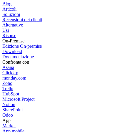
Blog
Articoli
Soluzioni
Recensioni dei clienti
Alternative
Usi
Risorse
On-Premise
Edizione On-premise
Download
Documentazione
Confronta con
Asana
ClickUp
monday.com
Zoho
Trello
HubSpot
Microsoft Project
Notion
SharePoint
Odoo
App
Market
App mobile