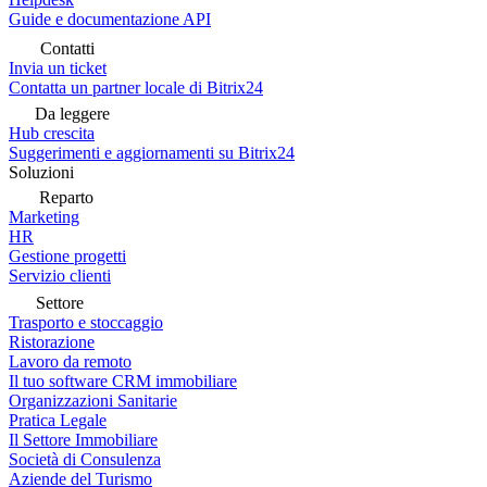
Guide e documentazione API
Contatti
Invia un ticket
Contatta un partner locale di Bitrix24
Da leggere
Hub crescita
Suggerimenti e aggiornamenti su Bitrix24
Soluzioni
Reparto
Marketing
HR
Gestione progetti
Servizio clienti
Settore
Trasporto e stoccaggio
Ristorazione
Lavoro da remoto
Il tuo software CRM immobiliare
Organizzazioni Sanitarie
Pratica Legale
Il Settore Immobiliare
Società di Consulenza
Aziende del Turismo