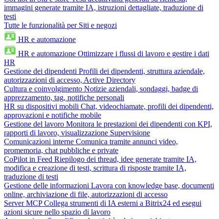
immagini generate tramite IA, istruzioni dettagliate, traduzione di
testi
Tutte le funzionalità per Siti e negozi
HR e automazione
HR e automazione
Ottimizzare i flussi di lavoro e gestire i dati
HR
Gestione dei dipendenti
Profili dei dipendenti, struttura aziendale,
autorizzazioni di accesso, Active Directory
Cultura e coinvolgimento
Notizie aziendali, sondaggi, badge di
apprezzamento, tag, notifiche personali
HR su dispositivi mobili
Chat, videochiamate, profili dei dipendenti,
approvazioni e notifiche mobile
Gestione del lavoro
Monitora le prestazioni dei dipendenti con KPI,
rapporti di lavoro, visualizzazione Supervisione
Comunicazioni interne
Comunica tramite annunci video,
promemoria, chat pubbliche e private
CoPilot in Feed
Riepilogo dei thread, idee generate tramite IA,
modifica e creazione di testi, scrittura di risposte tramite IA,
traduzione di testi
Gestione delle informazioni
Lavora con knowledge base, documenti
online, archiviazione di file, autorizzazioni di accesso
Server MCP
Collega strumenti di IA esterni a Bitrix24 ed esegui
azioni sicure nello spazio di lavoro