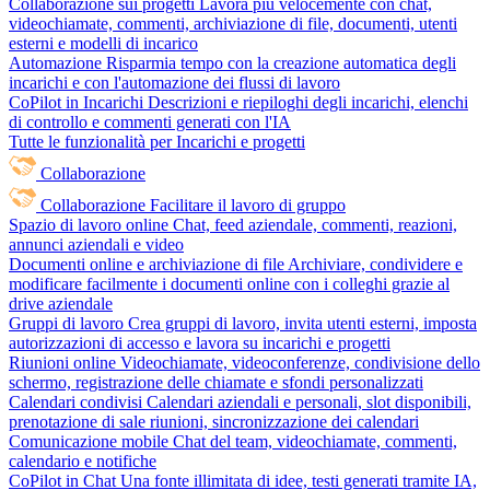
Collaborazione sui progetti
Lavora più velocemente con chat,
videochiamate, commenti, archiviazione di file, documenti, utenti
esterni e modelli di incarico
Automazione
Risparmia tempo con la creazione automatica degli
incarichi e con l'automazione dei flussi di lavoro
CoPilot in Incarichi
Descrizioni e riepiloghi degli incarichi, elenchi
di controllo e commenti generati con l'IA
Tutte le funzionalità per Incarichi e progetti
Collaborazione
Collaborazione
Facilitare il lavoro di gruppo
Spazio di lavoro online
Chat, feed aziendale, commenti, reazioni,
annunci aziendali e video
Documenti online e archiviazione di file
Archiviare, condividere e
modificare facilmente i documenti online con i colleghi grazie al
drive aziendale
Gruppi di lavoro
Crea gruppi di lavoro, invita utenti esterni, imposta
autorizzazioni di accesso e lavora su incarichi e progetti
Riunioni online
Videochiamate, videoconferenze, condivisione dello
schermo, registrazione delle chiamate e sfondi personalizzati
Calendari condivisi
Calendari aziendali e personali, slot disponibili,
prenotazione di sale riunioni, sincronizzazione dei calendari
Comunicazione mobile
Chat del team, videochiamate, commenti,
calendario e notifiche
CoPilot in Chat
Una fonte illimitata di idee, testi generati tramite IA,