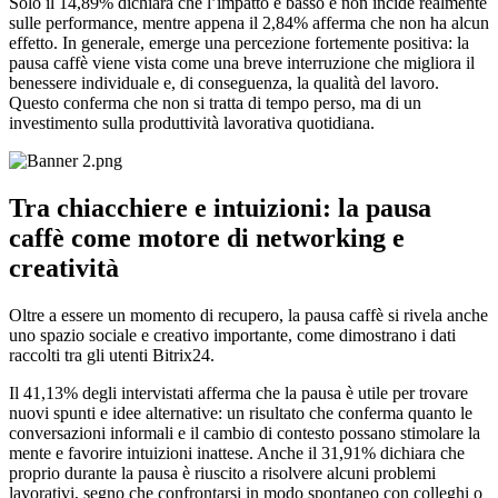
Solo il 14,89% dichiara che l’impatto è basso e non incide realmente
sulle performance, mentre appena il 2,84% afferma che non ha alcun
effetto. In generale, emerge una percezione fortemente positiva: la
pausa caffè viene vista come una breve interruzione che migliora il
benessere individuale e, di conseguenza, la qualità del lavoro.
Questo conferma che non si tratta di tempo perso, ma di un
investimento sulla produttività lavorativa quotidiana.
Tra chiacchiere e intuizioni: la pausa
caffè come motore di networking e
creatività
Oltre a essere un momento di recupero, la pausa caffè si rivela anche
uno spazio sociale e creativo importante, come dimostrano i dati
raccolti tra gli utenti Bitrix24.
Il 41,13% degli intervistati afferma che la pausa è utile per trovare
nuovi spunti e idee alternative: un risultato che conferma quanto le
conversazioni informali e il cambio di contesto possano stimolare la
mente e favorire intuizioni inattese. Anche il 31,91% dichiara che
proprio durante la pausa è riuscito a risolvere alcuni problemi
lavorativi, segno che confrontarsi in modo spontaneo con colleghi o