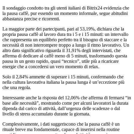
Il sondaggio condotto tra gli utenti italiani di Bitrix24 evidenzia che
la pausa caffè, pur essendo un momento informale, segue abitudini
abbastanza precise e ricorrenti.
La maggior parte dei partecipanti, pari al 53,19%, dichiara che la
propria pausa caffè al lavoro dura tra i 5 e i 15 minuti: un intervallo
che rappresenta un equilibrio perfetto tra il bisogno di staccare e la
necessità di non interrompere troppo a lungo il ritmo lavorativo. Un
altro dato significativo riguarda il 31,91% degli intervistati, che
afferma di dedicare al caffè meno di 5 minuti, trasformando questa
pausa in un gesto rapido, quasi “tecnico”, utile più a ricaricare
energie che a concedersi un vero momento di relax.
Solo il 2,84% ammette di superare i 15 minuti, confermando che
nella cultura lavorativa italiana la pausa lunga è un’eccezione più
che una regola.
Interessante anche la risposta del 12,06% che afferma di fermarsi “in
base alle necessità”, mostrando come per alcuni lavoratori la durata
dipenda dal carico di attività, dall’urgenza delle scadenze o dal
livello di stress accumulato durante la giornata.
Complessivamente, i dati suggeriscono che la pausa caffè è un
rituale breve ma fondamentale, capace di inserirsi nella routine