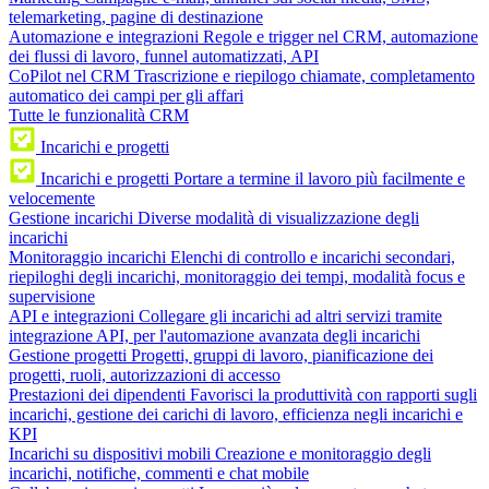
telemarketing, pagine di destinazione
Automazione e integrazioni
Regole e trigger nel CRM, automazione
dei flussi di lavoro, funnel automatizzati, API
CoPilot nel CRM
Trascrizione e riepilogo chiamate, completamento
automatico dei campi per gli affari
Tutte le funzionalità CRM
Incarichi e progetti
Incarichi e progetti
Portare a termine il lavoro più facilmente e
velocemente
Gestione incarichi
Diverse modalità di visualizzazione degli
incarichi
Monitoraggio incarichi
Elenchi di controllo e incarichi secondari,
riepiloghi degli incarichi, monitoraggio dei tempi, modalità focus e
supervisione
API e integrazioni
Collegare gli incarichi ad altri servizi tramite
integrazione API, per l'automazione avanzata degli incarichi
Gestione progetti
Progetti, gruppi di lavoro, pianificazione dei
progetti, ruoli, autorizzazioni di accesso
Prestazioni dei dipendenti
Favorisci la produttività con rapporti sugli
incarichi, gestione dei carichi di lavoro, efficienza negli incarichi e
KPI
Incarichi su dispositivi mobili
Creazione e monitoraggio degli
incarichi, notifiche, commenti e chat mobile