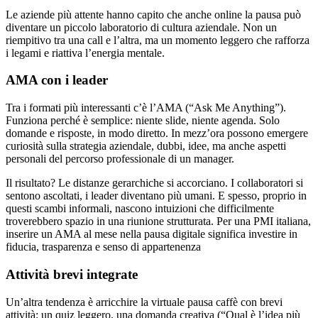
Le aziende più attente hanno capito che anche online la pausa può
diventare un piccolo laboratorio di cultura aziendale. Non un
riempitivo tra una call e l’altra, ma un momento leggero che rafforza
i legami e riattiva l’energia mentale.
AMA con i leader
Tra i formati più interessanti c’è l’AMA (“Ask Me Anything”).
Funziona perché è semplice: niente slide, niente agenda. Solo
domande e risposte, in modo diretto. In mezz’ora possono emergere
curiosità sulla strategia aziendale, dubbi, idee, ma anche aspetti
personali del percorso professionale di un manager.
Il risultato? Le distanze gerarchiche si accorciano. I collaboratori si
sentono ascoltati, i leader diventano più umani. E spesso, proprio in
questi scambi informali, nascono intuizioni che difficilmente
troverebbero spazio in una riunione strutturata. Per una PMI italiana,
inserire un AMA al mese nella pausa digitale significa investire in
fiducia, trasparenza e senso di appartenenza
Attività brevi integrate
Un’altra tendenza è arricchire la virtuale pausa caffè con brevi
attività: un quiz leggero, una domanda creativa (“Qual è l’idea più