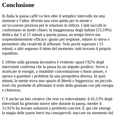
Conclusione
In Italia la pausa caffè va ben oltre il semplice intervallo tra una
riunione e l’altra: diventa una vera spinta per la mente e
un’occasione preziosa per le relazioni in ufficio. I dati raccolti lo
confermano in modo chiaro: la maggioranza degli italiani (53,19%)
dedica dai 5 ai 15 minuti a questa pausa, un tempo breve ma
sorprendentemente efficace: giusto per respirare, ridurre lo stress e
permettere alla creatività di affiorare. Solo pochi superano i 15
minuti, e altri seguono il ritmo del momento: tutti trovano il proprio
equilibrio.
L’effetto sulla giornata lavorativa è evidente: quasi l’82% degli
intervistati conferma che la pausa ha un impatto positivo. Serve a
ricaricare le energie, a ristabilire concentrazione e buon umore, e
spesso a guardare i problemi da una prospettiva diversa. In quei
minuti, la mente trova uno spazio di libertà e leggerezza: un piccolo
reset che permette di affrontare il resto della giornata con più energia
e chiarezza.
C’è anche un lato creativo che non va sottovalutato: il 41,13% degli
intervistati ha generato nuove idee durante la pausa, mentre il
31,91% ha trovato soluzioni a problemi concreti. È qui che emerge
la magia delle pause brevi ma consapevoli: staccare un momento dal