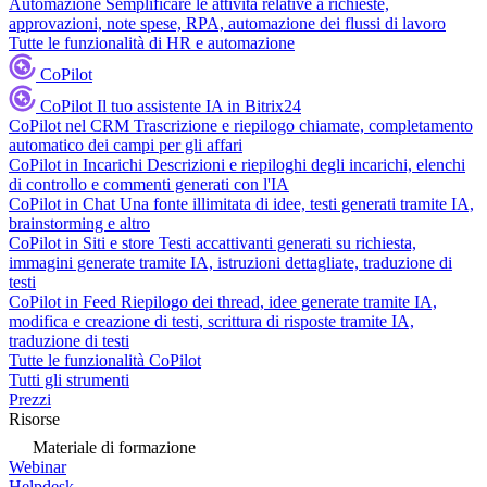
Automazione
Semplificare le attività relative a richieste,
approvazioni, note spese, RPA, automazione dei flussi di lavoro
Tutte le funzionalità di HR e automazione
CoPilot
CoPilot
Il tuo assistente IA in Bitrix24
CoPilot nel CRM
Trascrizione e riepilogo chiamate, completamento
automatico dei campi per gli affari
CoPilot in Incarichi
Descrizioni e riepiloghi degli incarichi, elenchi
di controllo e commenti generati con l'IA
CoPilot in Chat
Una fonte illimitata di idee, testi generati tramite IA,
brainstorming e altro
CoPilot in Siti e store
Testi accattivanti generati su richiesta,
immagini generate tramite IA, istruzioni dettagliate, traduzione di
testi
CoPilot in Feed
Riepilogo dei thread, idee generate tramite IA,
modifica e creazione di testi, scrittura di risposte tramite IA,
traduzione di testi
Tutte le funzionalità CoPilot
Tutti gli strumenti
Prezzi
Risorse
Materiale di formazione
Webinar
Helpdesk