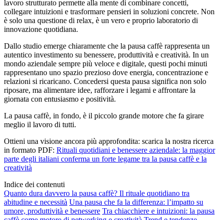
lavoro strutturato permette alla mente di combinare concetti,
collegare intuizioni e trasformare pensieri in soluzioni concrete. Non
è solo una questione di relax, è un vero e proprio laboratorio di
innovazione quotidiana.
Dallo studio emerge chiaramente che la pausa caffè rappresenta un
autentico investimento su benessere, produttività e creatività. In un
mondo aziendale sempre più veloce e digitale, questi pochi minuti
rappresentano uno spazio prezioso dove energia, concentrazione e
relazioni si ricaricano. Concedersi questa pausa significa non solo
riposare, ma alimentare idee, rafforzare i legami e affrontare la
giornata con entusiasmo e positività.
La pausa caffè, in fondo, è il piccolo grande motore che fa girare
meglio il lavoro di tutti.
Ottieni una visione ancora più approfondita: scarica la nostra ricerca
in formato PDF:
Rituali quotidiani e benessere aziendale: la maggior
parte degli italiani conferma un forte legame tra la pausa caffè e la
creatività
Indice dei contenuti
Quanto dura davvero la pausa caffè? Il rituale quotidiano tra
abitudine e necessità
Una pausa che fa la differenza: l’impatto su
umore, produttività e benessere
Tra chiacchiere e intuizioni: la pausa
caffè come motore di networking e creatività
Trend e tendenze