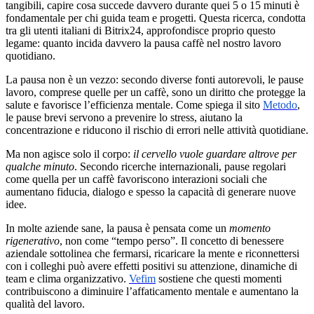
tangibili, capire cosa succede davvero durante quei 5 o 15 minuti è
fondamentale per chi guida team e progetti. Questa ricerca, condotta
tra gli utenti italiani di Bitrix24, approfondisce proprio questo
legame: quanto incida davvero la pausa caffè nel nostro lavoro
quotidiano.
La pausa non è un vezzo: secondo diverse fonti autorevoli, le pause
lavoro, comprese quelle per un caffè, sono un diritto che protegge la
salute e favorisce l’efficienza mentale. Come spiega il sito
Metodo
,
le pause brevi servono a prevenire lo stress, aiutano la
concentrazione e riducono il rischio di errori nelle attività quotidiane.
Ma non agisce solo il corpo:
il cervello vuole guardare altrove per
qualche minuto
. Secondo ricerche internazionali, pause regolari
come quella per un caffè favoriscono interazioni sociali che
aumentano fiducia, dialogo e spesso la capacità di generare nuove
idee.
In molte aziende sane, la pausa è pensata come un
momento
rigenerativo
, non come “tempo perso”. Il concetto di benessere
aziendale sottolinea che fermarsi, ricaricare la mente e riconnettersi
con i colleghi può avere effetti positivi su attenzione, dinamiche di
team e clima organizzativo.
Vefim
sostiene che questi momenti
contribuiscono a diminuire l’affaticamento mentale e aumentano la
qualità del lavoro.