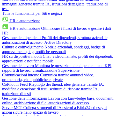
immagini generate tramite IA, istruzioni dettagliate, traduzione di
testi
Tutte le funzionalità per Siti e negozi
HR e automazione
HR e automazione
Ottimizzare i flussi di lavoro e gestire i dati
HR
Gestione dei dipendenti
Profili dei dipendenti, struttura aziendale,
autorizzazioni di accesso, Active Directory
Cultura e coinvolgimento
Notizie aziendali, sondaggi, badge di
apprezzamento, tag, notifiche personali
HR su dispositivi mobili
Chat, videochiamate, profili dei dipendenti,
approvazioni e notifiche mobile
Gestione del lavoro
Monitora le prestazioni dei dipendenti con KPI,
rapporti di lavoro, visualizzazione Supervisione
Comunicazioni interne
Comunica tramite annunci video,
promemoria, chat pubbliche e private
CoPilot in Feed
Riepilogo dei thread, idee generate tramite IA,
modifica e creazione di testi, scrittura di risposte tramite IA,
traduzione di testi
Gestione delle informazioni
Lavora con knowledge base, documenti
online, archiviazione di file, autorizzazioni di accesso
Server MCP
Collega strumenti di IA esterni a Bitrix24 ed esegui
azioni sicure nello spazio di lavoro