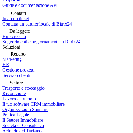
Guide e documentazione API
Contatti
Invia un ticket
Contatta un partner locale di Bitrix24
Da leggere
Hub crescita
Suggerimenti e aggiornamenti su Bitrix24
Soluzioni
Reparto
Marketing
HR
Gestione progetti
Servizio clienti
Settore
Trasporto e stoccaggio
Ristorazione
Lavoro da remoto
Il tuo software CRM immobiliare
Organizzazioni Sanitarie
Pratica Legale
Il Settore Immobiliare
Società di Consulenza
Aziende del Turismo