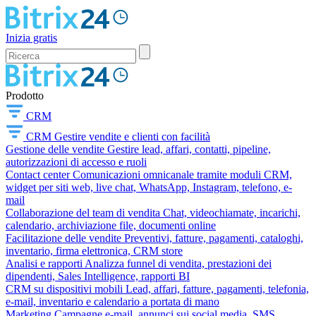
Inizia gratis
Prodotto
CRM
CRM
Gestire vendite e clienti con facilità
Gestione delle vendite
Gestire lead, affari, contatti, pipeline,
autorizzazioni di accesso e ruoli
Contact center
Comunicazioni omnicanale tramite moduli CRM,
widget per siti web, live chat, WhatsApp, Instagram, telefono, e-
mail
Collaborazione del team di vendita
Chat, videochiamate, incarichi,
calendario, archiviazione file, documenti online
Facilitazione delle vendite
Preventivi, fatture, pagamenti, cataloghi,
inventario, firma elettronica, CRM store
Analisi e rapporti
Analizza funnel di vendita, prestazioni dei
dipendenti, Sales Intelligence, rapporti BI
CRM su dispositivi mobili
Lead, affari, fatture, pagamenti, telefonia,
e-mail, inventario e calendario a portata di mano
Marketing
Campagne e-mail, annunci sui social media, SMS,