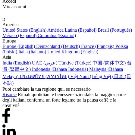
Accedi
Mio account
it
America
United States (English)
América Latina (Español)
Brasil (Português)
México (Español)
Colombia (Español)
Europa
Europe (English)
Deutschland (Deutsch)
France (Français)
Polska
(Polski)
Italia (Italiano)
United Kingdom (English)
Asia
India (English)
UAE (عربي)
Türkiye (Türkçe)
中国 (简体中文)
台
灣 (繁體中文)
Indonesia (Bahasa Indonesia)
Malaysia (Bahasa
Melayu)
ประเทศไทย (ภาษาไทย)
Việt Nam (Tiếng Việt)
日本 (日
本語)
Puoi cambiare la tua regione qui, se necessario
Risorse
Rituali quotidiani e benessere aziendale: la maggior parte
degli italiani conferma un forte legame tra la pausa caffè e la
creatività