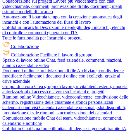
Collaborazione sui progetti
Lavora più velocemente con chat,
videochiamate, commenti, archiviazione di file, documenti, utenti
esterni e modelli di incarico
Automazione
Risparmia tempo con la creazione automatica degli
incarichi e con l'automazione dei flussi di lavoro
CoPilot in Incarichi
Descrizioni e riepiloghi degli incarichi, elenchi
di controllo e commenti generati con l'IA
Tutte le funzionalità per Incarichi e progetti
Collaborazione
Collaborazione
Facilitare il lavoro di gruppo
Spazio di lavoro online
Chat, feed aziendale, commenti, reazioni,
annunci aziendali e video
Documenti online e archiviazione di file
Archiviare, condividere e
modificare facilmente i documenti online con i colleghi grazie al
drive aziendale
Gruppi di lavoro
Crea gruppi di lavoro, invita utenti esterni, imposta
autorizzazioni di accesso e lavora su incarichi e progetti
Riunioni online
Videochiamate, videoconferenze, condivisione dello
schermo, registrazione delle chiamate e sfondi personalizzati
Calendari condivisi
Calendari aziendali e personali, slot disponibili,
prenotazione di sale riunioni, sincronizzazione dei calendari
Comunicazione mobile
Chat del team, videochiamate, commenti,
calendario e notifiche
CoPilot in Chat
Una fonte illimitata di idee, testi generati tramite IA,