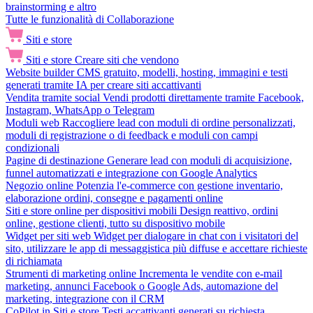
brainstorming e altro
Tutte le funzionalità di Collaborazione
Siti e store
Siti e store
Creare siti che vendono
Website builder
CMS gratuito, modelli, hosting, immagini e testi
generati tramite IA per creare siti accattivanti
Vendita tramite social
Vendi prodotti direttamente tramite Facebook,
Instagram, WhatsApp o Telegram
Moduli web
Raccogliere lead con moduli di ordine personalizzati,
moduli di registrazione o di feedback e moduli con campi
condizionali
Pagine di destinazione
Generare lead con moduli di acquisizione,
funnel automatizzati e integrazione con Google Analytics
Negozio online
Potenzia l'e-commerce con gestione inventario,
elaborazione ordini, consegne e pagamenti online
Siti e store online per dispositivi mobili
Design reattivo, ordini
online, gestione clienti, tutto su dispositivo mobile
Widget per siti web
Widget per dialogare in chat con i visitatori del
sito, utilizzare le app di messaggistica più diffuse e accettare richieste
di richiamata
Strumenti di marketing online
Incrementa le vendite con e-mail
marketing, annunci Facebook o Google Ads, automazione del
marketing, integrazione con il CRM
CoPilot in Siti e store
Testi accattivanti generati su richiesta,