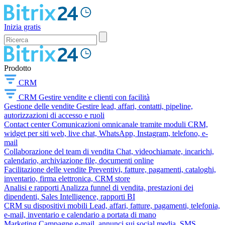
Inizia gratis
Prodotto
CRM
CRM
Gestire vendite e clienti con facilità
Gestione delle vendite
Gestire lead, affari, contatti, pipeline,
autorizzazioni di accesso e ruoli
Contact center
Comunicazioni omnicanale tramite moduli CRM,
widget per siti web, live chat, WhatsApp, Instagram, telefono, e-
mail
Collaborazione del team di vendita
Chat, videochiamate, incarichi,
calendario, archiviazione file, documenti online
Facilitazione delle vendite
Preventivi, fatture, pagamenti, cataloghi,
inventario, firma elettronica, CRM store
Analisi e rapporti
Analizza funnel di vendita, prestazioni dei
dipendenti, Sales Intelligence, rapporti BI
CRM su dispositivi mobili
Lead, affari, fatture, pagamenti, telefonia,
e-mail, inventario e calendario a portata di mano
Marketing
Campagne e-mail, annunci sui social media, SMS,