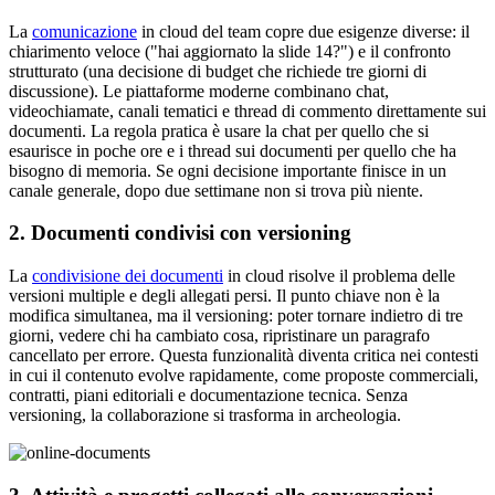
La
comunicazione
in cloud del team copre due esigenze diverse: il
chiarimento veloce ("hai aggiornato la slide 14?") e il confronto
strutturato (una decisione di budget che richiede tre giorni di
discussione). Le piattaforme moderne combinano chat,
videochiamate, canali tematici e thread di commento direttamente sui
documenti. La regola pratica è usare la chat per quello che si
esaurisce in poche ore e i thread sui documenti per quello che ha
bisogno di memoria. Se ogni decisione importante finisce in un
canale generale, dopo due settimane non si trova più niente.
2. Documenti condivisi con versioning
La
condivisione dei documenti
in cloud risolve il problema delle
versioni multiple e degli allegati persi. Il punto chiave non è la
modifica simultanea, ma il versioning: poter tornare indietro di tre
giorni, vedere chi ha cambiato cosa, ripristinare un paragrafo
cancellato per errore. Questa funzionalità diventa critica nei contesti
in cui il contenuto evolve rapidamente, come proposte commerciali,
contratti, piani editoriali e documentazione tecnica. Senza
versioning, la collaborazione si trasforma in archeologia.