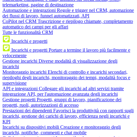
telemarketing, pagine di destinazione
Automazione e integrazioni
Regole e trigger nel CRM, automazione
dei flussi di lavoro, funnel automatizzati, API
CoPilot nel CRM
Trascrizione e riepilogo chiamate, completamento
automatico dei campi per gli affari
Tutte le funzionalità CRM
Incarichi e progetti
Incarichi e progetti
Portare a termine il lavoro più facilmente e
velocemente
Gestione incarichi
Diverse modalità di visualizzazione degli
incarichi
Monitoraggio incarichi
Elenchi di controllo e incarichi secondari,
riepiloghi degli incarichi, monitoraggio dei tempi, modalità focus e
supervisione
API e integrazioni
Collegare gli incarichi ad altri servizi tramite
integrazione API, per l'automazione avanzata degli incarichi
Gestione progetti
Progetti, gruppi di lavoro, pianificazione dei
progetti, ruoli, autorizzazioni di accesso
Prestazioni dei dipendenti
Favorisci la produttività con rapporti sugli
incarichi, gestione dei carichi di lavoro, efficienza negli incarichi e
KPI
Incarichi su dispositivi mobili
Creazione e monitoraggio degli
incarichi, notifiche, commenti e chat mobile