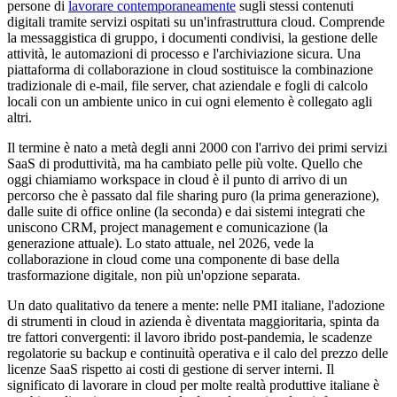
persone di
lavorare contemporaneamente
sugli stessi contenuti
digitali tramite servizi ospitati su un'infrastruttura cloud. Comprende
la messaggistica di gruppo, i documenti condivisi, la gestione delle
attività, le automazioni di processo e l'archiviazione sicura. Una
piattaforma di collaborazione in cloud sostituisce la combinazione
tradizionale di e-mail, file server, chat aziendale e fogli di calcolo
locali con un ambiente unico in cui ogni elemento è collegato agli
altri.
Il termine è nato a metà degli anni 2000 con l'arrivo dei primi servizi
SaaS di produttività, ma ha cambiato pelle più volte. Quello che
oggi chiamiamo workspace in cloud è il punto di arrivo di un
percorso che è passato dal file sharing puro (la prima generazione),
dalle suite di office online (la seconda) e dai sistemi integrati che
uniscono CRM, project management e comunicazione (la
generazione attuale). Lo stato attuale, nel 2026, vede la
collaborazione in cloud come una componente di base della
trasformazione digitale, non più un'opzione separata.
Un dato qualitativo da tenere a mente: nelle PMI italiane, l'adozione
di strumenti in cloud in azienda è diventata maggioritaria, spinta da
tre fattori convergenti: il lavoro ibrido post-pandemia, le scadenze
regolatorie su backup e continuità operativa e il calo del prezzo delle
licenze SaaS rispetto ai costi di gestione di server interni. Il
significato di lavorare in cloud per molte realtà produttive italiane è