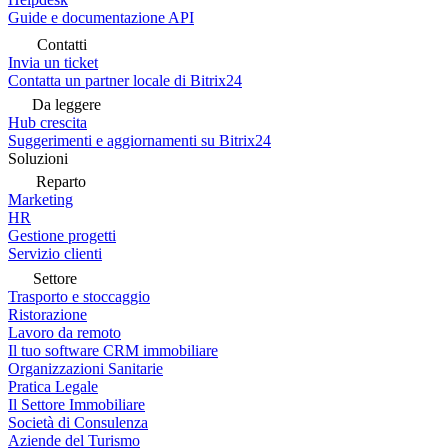
Guide e documentazione API
Contatti
Invia un ticket
Contatta un partner locale di Bitrix24
Da leggere
Hub crescita
Suggerimenti e aggiornamenti su Bitrix24
Soluzioni
Reparto
Marketing
HR
Gestione progetti
Servizio clienti
Settore
Trasporto e stoccaggio
Ristorazione
Lavoro da remoto
Il tuo software CRM immobiliare
Organizzazioni Sanitarie
Pratica Legale
Il Settore Immobiliare
Società di Consulenza
Aziende del Turismo