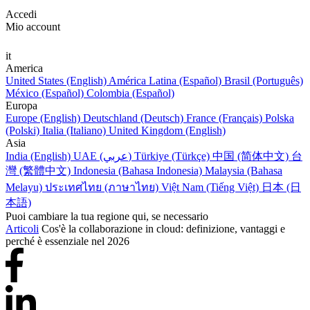
Accedi
Mio account
it
America
United States (English)
América Latina (Español)
Brasil (Português)
México (Español)
Colombia (Español)
Europa
Europe (English)
Deutschland (Deutsch)
France (Français)
Polska
(Polski)
Italia (Italiano)
United Kingdom (English)
Asia
India (English)
UAE (عربي)
Türkiye (Türkçe)
中国 (简体中文)
台
灣 (繁體中文)
Indonesia (Bahasa Indonesia)
Malaysia (Bahasa
Melayu)
ประเทศไทย (ภาษาไทย)
Việt Nam (Tiếng Việt)
日本 (日
本語)
Puoi cambiare la tua regione qui, se necessario
Articoli
Cos'è la collaborazione in cloud: definizione, vantaggi e
perché è essenziale nel 2026