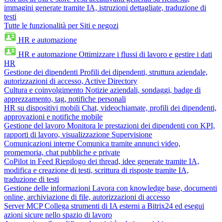
immagini generate tramite IA, istruzioni dettagliate, traduzione di
testi
Tutte le funzionalità per Siti e negozi
HR e automazione
HR e automazione
Ottimizzare i flussi di lavoro e gestire i dati
HR
Gestione dei dipendenti
Profili dei dipendenti, struttura aziendale,
autorizzazioni di accesso, Active Directory
Cultura e coinvolgimento
Notizie aziendali, sondaggi, badge di
apprezzamento, tag, notifiche personali
HR su dispositivi mobili
Chat, videochiamate, profili dei dipendenti,
approvazioni e notifiche mobile
Gestione del lavoro
Monitora le prestazioni dei dipendenti con KPI,
rapporti di lavoro, visualizzazione Supervisione
Comunicazioni interne
Comunica tramite annunci video,
promemoria, chat pubbliche e private
CoPilot in Feed
Riepilogo dei thread, idee generate tramite IA,
modifica e creazione di testi, scrittura di risposte tramite IA,
traduzione di testi
Gestione delle informazioni
Lavora con knowledge base, documenti
online, archiviazione di file, autorizzazioni di accesso
Server MCP
Collega strumenti di IA esterni a Bitrix24 ed esegui
azioni sicure nello spazio di lavoro