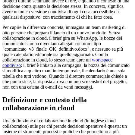
progetti durano settimane invece di ore, e quando il contesto di una
decisione conta quanto la decisione stessa. In concreto, significa
avere un'unica versione condivisa di ogni cosa, accessibile da
qualsiasi dispositivo, con tracciamento di chi ha fatto cosa.
Per capire la differenza concreta, immagina un team marketing di
otto persone che prepara il lancio di un nuovo prodotto. Senza
collaborazione in cloud, il brief gira su WhatsApp, le bozze del
comunicato stampa diventano allegati con nomi tipo
"comunicato_v3_finale_OK_definitivo.docx", e nessuno sa più
quale calendario editoriale sia quello aggiornato. Con la
collaborazione in cloud, lo stesso team apre un
workspace
condiviso
: il brief è linkato alla campagna, la bozza del comunicato
si modifica a quattro mani in tempo reale, il calendario è una sola
tabella che tutti vedono. Quando il direttore commerciale chiede a
che punto siete, la risposta arriva con uno screenshot del progetto,
non con una catena di e-mail da venti messaggi.
Definizione e contesto della
collaborazione in cloud
Una definizione di collaborazione in cloud (in inglese cloud
collaboration) utile per chi prende decisioni operative è questa: un
insieme di strumenti, processi e pratiche che permettono a più