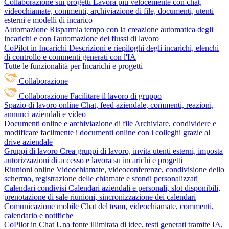
Collaborazione sui progetti
Lavora più velocemente con chat,
videochiamate, commenti, archiviazione di file, documenti, utenti
esterni e modelli di incarico
Automazione
Risparmia tempo con la creazione automatica degli
incarichi e con l'automazione dei flussi di lavoro
CoPilot in Incarichi
Descrizioni e riepiloghi degli incarichi, elenchi
di controllo e commenti generati con l'IA
Tutte le funzionalità per Incarichi e progetti
Collaborazione
Collaborazione
Facilitare il lavoro di gruppo
Spazio di lavoro online
Chat, feed aziendale, commenti, reazioni,
annunci aziendali e video
Documenti online e archiviazione di file
Archiviare, condividere e
modificare facilmente i documenti online con i colleghi grazie al
drive aziendale
Gruppi di lavoro
Crea gruppi di lavoro, invita utenti esterni, imposta
autorizzazioni di accesso e lavora su incarichi e progetti
Riunioni online
Videochiamate, videoconferenze, condivisione dello
schermo, registrazione delle chiamate e sfondi personalizzati
Calendari condivisi
Calendari aziendali e personali, slot disponibili,
prenotazione di sale riunioni, sincronizzazione dei calendari
Comunicazione mobile
Chat del team, videochiamate, commenti,
calendario e notifiche
CoPilot in Chat
Una fonte illimitata di idee, testi generati tramite IA,