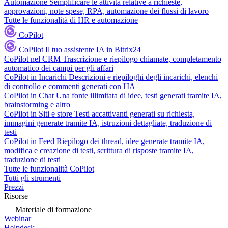
Automazione
Semplificare le attività relative a richieste,
approvazioni, note spese, RPA, automazione dei flussi di lavoro
Tutte le funzionalità di HR e automazione
CoPilot
CoPilot
Il tuo assistente IA in Bitrix24
CoPilot nel CRM
Trascrizione e riepilogo chiamate, completamento
automatico dei campi per gli affari
CoPilot in Incarichi
Descrizioni e riepiloghi degli incarichi, elenchi
di controllo e commenti generati con l'IA
CoPilot in Chat
Una fonte illimitata di idee, testi generati tramite IA,
brainstorming e altro
CoPilot in Siti e store
Testi accattivanti generati su richiesta,
immagini generate tramite IA, istruzioni dettagliate, traduzione di
testi
CoPilot in Feed
Riepilogo dei thread, idee generate tramite IA,
modifica e creazione di testi, scrittura di risposte tramite IA,
traduzione di testi
Tutte le funzionalità CoPilot
Tutti gli strumenti
Prezzi
Risorse
Materiale di formazione
Webinar
Helpdesk