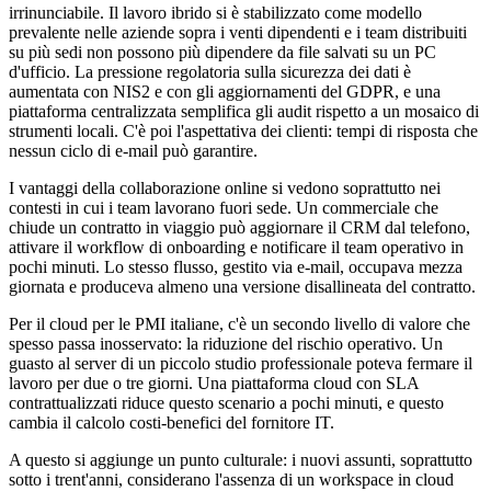
irrinunciabile. Il lavoro ibrido si è stabilizzato come modello
prevalente nelle aziende sopra i venti dipendenti e i team distribuiti
su più sedi non possono più dipendere da file salvati su un PC
d'ufficio. La pressione regolatoria sulla sicurezza dei dati è
aumentata con NIS2 e con gli aggiornamenti del GDPR, e una
piattaforma centralizzata semplifica gli audit rispetto a un mosaico di
strumenti locali. C'è poi l'aspettativa dei clienti: tempi di risposta che
nessun ciclo di e-mail può garantire.
I vantaggi della collaborazione online si vedono soprattutto nei
contesti in cui i team lavorano fuori sede. Un commerciale che
chiude un contratto in viaggio può aggiornare il CRM dal telefono,
attivare il workflow di onboarding e notificare il team operativo in
pochi minuti. Lo stesso flusso, gestito via e-mail, occupava mezza
giornata e produceva almeno una versione disallineata del contratto.
Per il cloud per le PMI italiane, c'è un secondo livello di valore che
spesso passa inosservato: la riduzione del rischio operativo. Un
guasto al server di un piccolo studio professionale poteva fermare il
lavoro per due o tre giorni. Una piattaforma cloud con SLA
contrattualizzati riduce questo scenario a pochi minuti, e questo
cambia il calcolo costi-benefici del fornitore IT.
A questo si aggiunge un punto culturale: i nuovi assunti, soprattutto
sotto i trent'anni, considerano l'assenza di un workspace in cloud