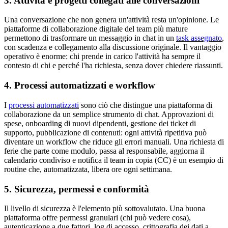
3. Attività e progetti collegati alle conversazioni
Una conversazione che non genera un'attività resta un'opinione. Le
piattaforme di collaborazione digitale del team più mature
permettono di trasformare un messaggio in chat in un
task assegnato
,
con scadenza e collegamento alla discussione originale. Il vantaggio
operativo è enorme: chi prende in carico l'attività ha sempre il
contesto di chi e perché l'ha richiesta, senza dover chiedere riassunti.
4. Processi automatizzati e workflow
I
processi automatizzati
sono ciò che distingue una piattaforma di
collaborazione da un semplice strumento di chat. Approvazioni di
spese, onboarding di nuovi dipendenti, gestione dei ticket di
supporto, pubblicazione di contenuti: ogni attività ripetitiva può
diventare un workflow che riduce gli errori manuali. Una richiesta di
ferie che parte come modulo, passa al responsabile, aggiorna il
calendario condiviso e notifica il team in copia (CC) è un esempio di
routine che, automatizzata, libera ore ogni settimana.
5. Sicurezza, permessi e conformità
Il livello di sicurezza è l'elemento più sottovalutato. Una buona
piattaforma offre permessi granulari (chi può vedere cosa),
autenticazione a due fattori, log di accesso, crittografia dei dati a