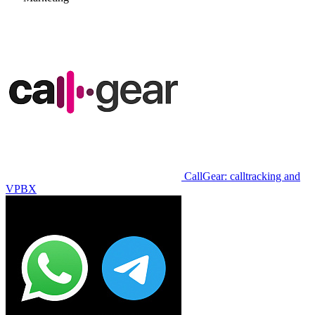
CallGear: calltracking and
VPBX