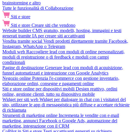
brainstorming e altro
Tutte le funzionalità di Collaborazione
Siti e store
Siti e store
Creare siti che vendono
Website builder
CMS gratuito, modelli, hosting, immagini e testi
generati tramite IA per creare siti accattivanti
Vendita tramite social
Vendi prodotti direttamente tramite Facebook,
Instagram, WhatsApp o Telegram
Moduli web
Raccogliere lead con moduli di ordine personalizzati,
moduli di registrazione o di feedback e moduli con campi
condizionali
Pagine di destinazione
Generare lead con moduli di acquisizione,
funnel automatizzati e integrazione con Google Analytics
Negozio online
Potenzia l'e-commerce con gestione inventario,
elaborazione ordini, consegne e pagamenti online
Siti e store online per dispositivi mobili
Design reattivo, ordini
online, gestione clienti, tutto su dispositivo mobile
Widget per siti web
Widget per dialogare in chat con i visitatori del
sito, utilizzare le app di messaggistica più diffuse e accettare richieste
di richiamata
Strumenti di marketing online
Incrementa le vendite con e-mail
marketing, annunci Facebook o Google Ads, automazione del
marketing, integrazione con il CRM
CoPilot in Siti e store
Testi accattivanti generati su richiesta,