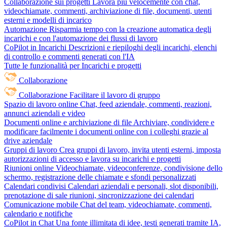
Collaborazione sui progetti
Lavora più velocemente con chat,
videochiamate, commenti, archiviazione di file, documenti, utenti
esterni e modelli di incarico
Automazione
Risparmia tempo con la creazione automatica degli
incarichi e con l'automazione dei flussi di lavoro
CoPilot in Incarichi
Descrizioni e riepiloghi degli incarichi, elenchi
di controllo e commenti generati con l'IA
Tutte le funzionalità per Incarichi e progetti
Collaborazione
Collaborazione
Facilitare il lavoro di gruppo
Spazio di lavoro online
Chat, feed aziendale, commenti, reazioni,
annunci aziendali e video
Documenti online e archiviazione di file
Archiviare, condividere e
modificare facilmente i documenti online con i colleghi grazie al
drive aziendale
Gruppi di lavoro
Crea gruppi di lavoro, invita utenti esterni, imposta
autorizzazioni di accesso e lavora su incarichi e progetti
Riunioni online
Videochiamate, videoconferenze, condivisione dello
schermo, registrazione delle chiamate e sfondi personalizzati
Calendari condivisi
Calendari aziendali e personali, slot disponibili,
prenotazione di sale riunioni, sincronizzazione dei calendari
Comunicazione mobile
Chat del team, videochiamate, commenti,
calendario e notifiche
CoPilot in Chat
Una fonte illimitata di idee, testi generati tramite IA,