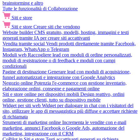
brainstorming e altro
Tutte le funzionalità di Collaborazione
Siti e store
Siti e store
Creare siti che vendono
Website builder
CMS gratuito, modelli, hosting, immagini e testi
generati tramite IA per creare siti accattivanti
Vendita tramite social
Vendi prodotti direttamente tramite Facebook,
Instagram, WhatsApp o Telegram
Moduli web
Raccogliere lead con moduli di ordine personalizzati,
moduli di registrazione o di feedback e moduli con campi
condizionali
Pagine di destinazione
Generare lead con moduli di acquisizione,
funnel automatizzati e integrazione con Google Analytics
Negozio online
Potenzia l'e-commerce con gestione inventario,
elaborazione ordini, consegne e pagamenti online
Siti e store online per dispositivi mobili
Design reattivo, ordini
online, gestione clienti, tutto su dispositivo mobile
Widget per siti web
Widget per dialogare in chat con i visitatori del
sito, utilizzare le app di messaggistica più diffuse e accettare richieste
di richiamata
Strumenti di marketing online
Incrementa le vendite con e-mail
marketing, annunci Facebook o Google Ads, automazione del
marketing, integrazione con il CRM
CoPilot in Siti e store
Testi accattivanti generati su richiesta,