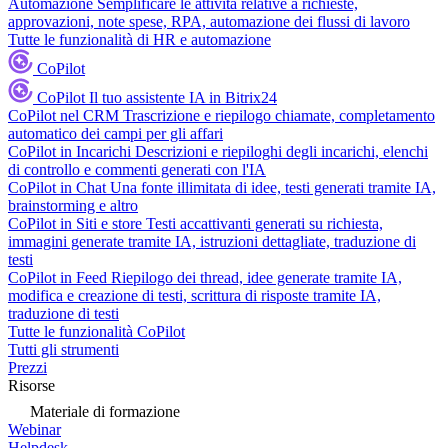
Automazione
Semplificare le attività relative a richieste,
approvazioni, note spese, RPA, automazione dei flussi di lavoro
Tutte le funzionalità di HR e automazione
CoPilot
CoPilot
Il tuo assistente IA in Bitrix24
CoPilot nel CRM
Trascrizione e riepilogo chiamate, completamento
automatico dei campi per gli affari
CoPilot in Incarichi
Descrizioni e riepiloghi degli incarichi, elenchi
di controllo e commenti generati con l'IA
CoPilot in Chat
Una fonte illimitata di idee, testi generati tramite IA,
brainstorming e altro
CoPilot in Siti e store
Testi accattivanti generati su richiesta,
immagini generate tramite IA, istruzioni dettagliate, traduzione di
testi
CoPilot in Feed
Riepilogo dei thread, idee generate tramite IA,
modifica e creazione di testi, scrittura di risposte tramite IA,
traduzione di testi
Tutte le funzionalità CoPilot
Tutti gli strumenti
Prezzi
Risorse
Materiale di formazione
Webinar
Helpdesk