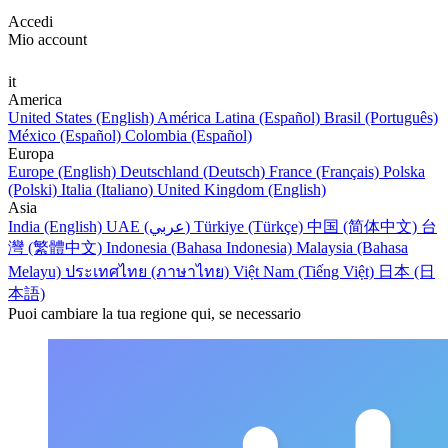
Accedi
Mio account
it
America
United States (English)
América Latina (Español)
Brasil (Português)
México (Español)
Colombia (Español)
Europa
Europe (English)
Deutschland (Deutsch)
France (Français)
Polska
(Polski)
Italia (Italiano)
United Kingdom (English)
Asia
India (English)
UAE (عربي)
Türkiye (Türkçe)
中国 (简体中文)
台
灣 (繁體中文)
Indonesia (Bahasa Indonesia)
Malaysia (Bahasa
Melayu)
ประเทศไทย (ภาษาไทย)
Việt Nam (Tiếng Việt)
日本 (日
本語)
Puoi cambiare la tua regione qui, se necessario