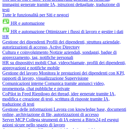
immagini generate tramite IA, istruzioni dettagliate, traduzione di
testi
Tutte le funzionalità per Siti e negozi
HR e automazione
HR e automazione
Ottimizzare i flussi di lavoro e gestire i dati
HR
Gestione dei dipendenti
Profili dei dipendenti, struttura aziendale,
autorizzazioni di accesso, Active Directory
Cultura e coinvolgimento
Notizie aziendali, sondaggi, badge di
apprezzamento, tag, notifiche personali
HR su dispositivi mobili
Chat, videochiamate, profili dei dipendenti,
approvazioni e notifiche mobile
Gestione del lavoro
Monitora le prestazioni dei dipendenti con KPI,
rapporti di lavoro, visualizzazione Supervisione
Comunicazioni interne
Comunica tramite annunci video,
promemoria, chat pubbliche e private
CoPilot in Feed
Riepilogo dei thread, idee generate tramite IA,
modifica e creazione di testi, scrittura di risposte tramite IA,
traduzione di testi
Gestione delle informazioni
Lavora con knowledge base, documenti
online, archiviazione di file, autorizzazioni di accesso
Server MCP
Collega strumenti di IA esterni a Bitrix24 ed esegui
azioni sicure nello spazio di lavoro