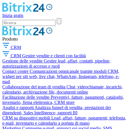
Inizia gratis
Prodotto
CRM
CRM
Gestire vendite e clienti con facilità
Gestione delle vendite
Gestire lead, affari, contatti, pipeline,
autorizzazioni di accesso e ruoli
Contact center
Comunicazioni omnicanale tramite moduli CRM,
widget per siti web, live chat, WhatsApp, Instagram, telefono, e-
mail
Collaborazione del team di vendita
Chat, videochiamate, incarichi,
calendario, archiviazione file, documenti online
Facilitazione delle vendite
Preventivi, fatture, pagamenti, cataloghi,
inventario, firma elettronica, CRM store
Analisi e rapporti
Analizza funnel di vendita, prestazioni dei
dipendenti, Sales Intelligence, rapporti BI
CRM su dispositivi mobili
Lead, affari, fatture, pagamenti, telefonia,
e-mail, inventario e calendario a portata di mano
Marketing
Campagne e-mail, annunci sui social media, SMS,