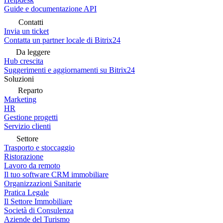
Guide e documentazione API
Contatti
Invia un ticket
Contatta un partner locale di Bitrix24
Da leggere
Hub crescita
Suggerimenti e aggiornamenti su Bitrix24
Soluzioni
Reparto
Marketing
HR
Gestione progetti
Servizio clienti
Settore
Trasporto e stoccaggio
Ristorazione
Lavoro da remoto
Il tuo software CRM immobiliare
Organizzazioni Sanitarie
Pratica Legale
Il Settore Immobiliare
Società di Consulenza
Aziende del Turismo