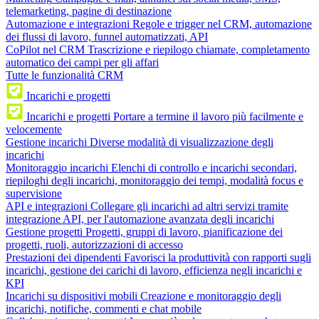
telemarketing, pagine di destinazione
Automazione e integrazioni
Regole e trigger nel CRM, automazione
dei flussi di lavoro, funnel automatizzati, API
CoPilot nel CRM
Trascrizione e riepilogo chiamate, completamento
automatico dei campi per gli affari
Tutte le funzionalità CRM
Incarichi e progetti
Incarichi e progetti
Portare a termine il lavoro più facilmente e
velocemente
Gestione incarichi
Diverse modalità di visualizzazione degli
incarichi
Monitoraggio incarichi
Elenchi di controllo e incarichi secondari,
riepiloghi degli incarichi, monitoraggio dei tempi, modalità focus e
supervisione
API e integrazioni
Collegare gli incarichi ad altri servizi tramite
integrazione API, per l'automazione avanzata degli incarichi
Gestione progetti
Progetti, gruppi di lavoro, pianificazione dei
progetti, ruoli, autorizzazioni di accesso
Prestazioni dei dipendenti
Favorisci la produttività con rapporti sugli
incarichi, gestione dei carichi di lavoro, efficienza negli incarichi e
KPI
Incarichi su dispositivi mobili
Creazione e monitoraggio degli
incarichi, notifiche, commenti e chat mobile