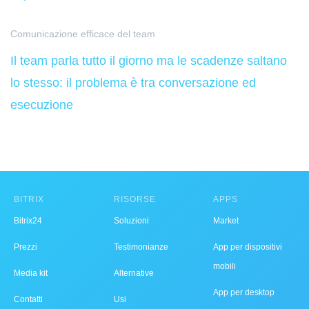
Comunicazione efficace del team
Il team parla tutto il giorno ma le scadenze saltano
lo stesso: il problema è tra conversazione ed
esecuzione
BITRIX
RISORSE
APPS
Bitrix24
Soluzioni
Market
Prezzi
Testimonianze
App per dispositivi
mobili
Media kit
Alternative
App per desktop
Contatti
Usi