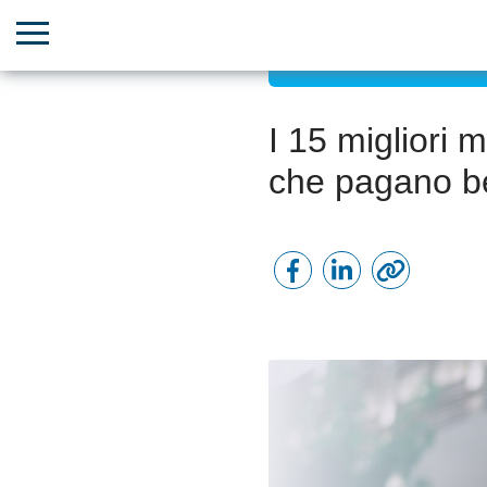
Efficienza lavorativa da r
I 15 migliori 
che pagano b