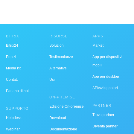
BITRIX
RISORSE
APPS
Bitrix24
Soluzioni
Market
Prezzi
Testimonianze
App per dispositivi
mobili
Media kit
Alternative
App per desktop
Contatti
Usi
API/sviluppatori
Parlano di noi
ON-PREMISE
PARTNER
Edizione On-premise
SUPPORTO
Trova partner
Helpdesk
Download
Diventa partner
Webinar
Documentazione