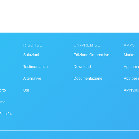
RISORSE
ON-PREMISE
APPS
Soluzioni
Edizione On-premise
Market
Testimonianze
Download
App per d
Alternative
Documentazione
App per 
orto
Usi
API/svilu
demo
Bitrix24