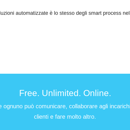
oluzioni automatizzate è lo stesso degli smart process n
Free. Unlimited. Online.
e ognuno può comunicare, collaborare agli incarichi 
clienti e fare molto altro.