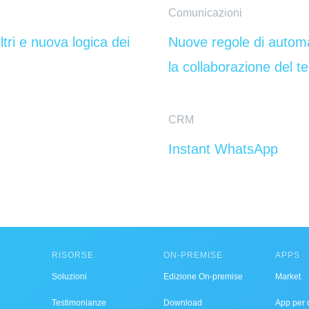
Comunicazioni
ltri e nuova logica dei
Nuove regole di automa
la collaborazione del 
CRM
Instant WhatsApp
RISORSE
ON-PREMISE
APPS
Soluzioni
Edizione On-premise
Market
Testimonianze
Download
App per d