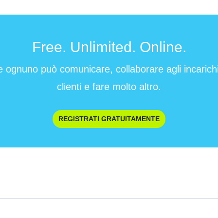
Free. Unlimited. Online.
e ognuno può comunicare, collaborare agli incarichi 
clienti e fare molto altro.
REGISTRATI GRATUITAMENTE