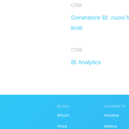
CRM
Generatore BI: nuovi fi
limiti
CRM
BI Analytics
BITRIX
SUPPORTO
Bitrix24
Helpdesk
Prezzi
Webinar