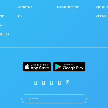
Alternative
Documentazione
App per 
orto
Usi
API/svilu
demo
Bitrix24