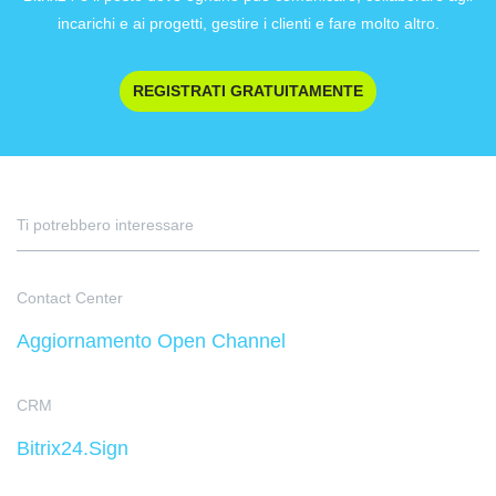
incarichi e ai progetti, gestire i clienti e fare molto altro.
REGISTRATI GRATUITAMENTE
Ti potrebbero interessare
Contact Center
Aggiornamento Open Channel
CRM
Bitrix24.Sign