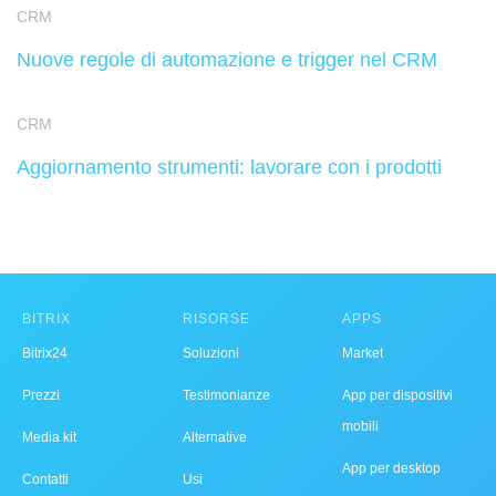
CRM
Nuove regole di automazione e trigger nel CRM
CRM
Aggiornamento strumenti: lavorare con i prodotti
BITRIX
RISORSE
APPS
Bitrix24
Soluzioni
Market
Prezzi
Testimonianze
App per dispositivi
mobili
Media kit
Alternative
App per desktop
Contatti
Usi