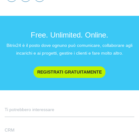
Free. Unlimited. Online.
Bitrix24 è il posto dove ognuno può comunicare, collaborare agli
incarichi e ai progetti, gestire i clienti e fare molto altro.
REGISTRATI GRATUITAMENTE
Ti potrebbero interessare
CRM