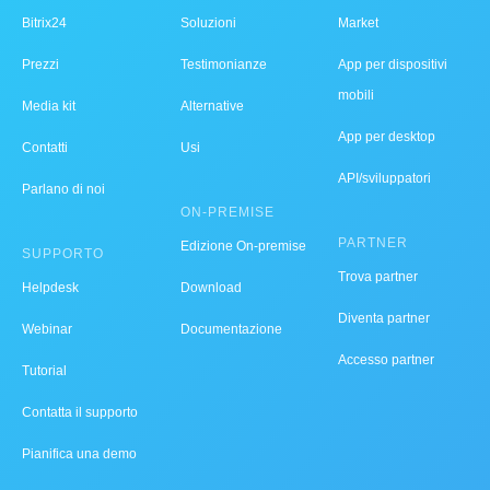
Bitrix24
Soluzioni
Market
Prezzi
Testimonianze
App per dispositivi
mobili
Media kit
Alternative
App per desktop
Contatti
Usi
API/sviluppatori
Parlano di noi
ON-PREMISE
PARTNER
Edizione On-premise
SUPPORTO
Trova partner
Helpdesk
Download
Diventa partner
Webinar
Documentazione
Accesso partner
Tutorial
Contatta il supporto
Pianifica una demo