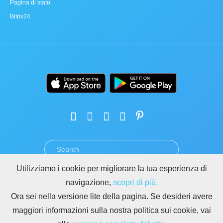
Pagina di stato
Bitrix24
Utilizziamo i cookie per migliorare la tua esperienza di
TERMINI
PRIVACY
GDPR
SICUREZZA
ABUSO
navigazione,
scopri di più.
REGOLE PER I SITI DI BITRIX24
Ora sei nella versione lite della pagina. Se desideri avere
Copyright © 2026 Bitrix24
maggiori informazioni sulla nostra politica sui cookie, vai