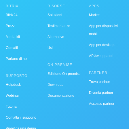
BITRIX
RISORSE
APPS
Bitrix24
Soluzioni
Market
Prezzi
Testimonianze
App per dispositivi
mobili
Media kit
Alternative
App per desktop
Contatti
Usi
API/sviluppatori
Parlano di noi
ON-PREMISE
PARTNER
Edizione On-premise
SUPPORTO
Trova partner
Helpdesk
Download
Diventa partner
Webinar
Documentazione
Accesso partner
Tutorial
Contatta il supporto
Pianifica una demo