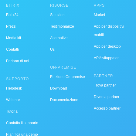
BITRIX
RISORSE
APPS
Bitrix24
Soluzioni
Market
Prezzi
Testimonianze
App per dispositivi
mobili
Media kit
Alternative
App per desktop
Contatti
Usi
API/sviluppatori
Parlano di noi
ON-PREMISE
PARTNER
Edizione On-premise
SUPPORTO
Trova partner
Helpdesk
Download
Diventa partner
Webinar
Documentazione
Accesso partner
Tutorial
Contatta il supporto
Pianifica una demo