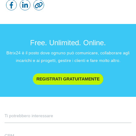
Free. Unlimited. Online.
Bitrix24 è il posto dove ognuno può comunicare, collaborare agli
incarichi e ai progetti, gestire i clienti e fare molto altro.
REGISTRATI GRATUITAMENTE
Ti potrebbero interessare
CRM