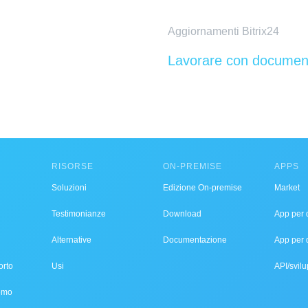
Aggiornamenti Bitrix24
Lavorare con document
RISORSE
ON-PREMISE
APPS
Soluzioni
Edizione On-premise
Market
Testimonianze
Download
App per d
Alternative
Documentazione
App per 
orto
Usi
API/svilu
demo