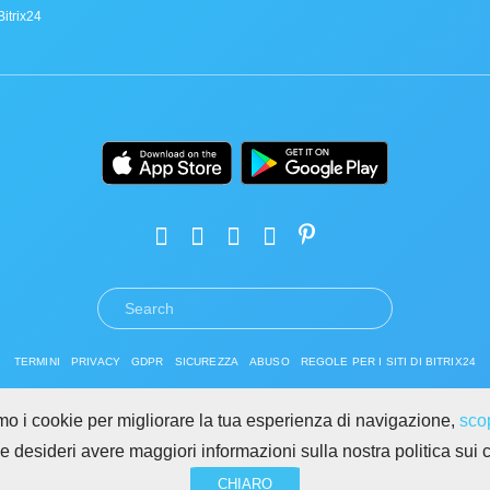
Bitrix24
TERMINI
PRIVACY
GDPR
SICUREZZA
ABUSO
REGOLE PER I SITI DI BITRIX24
Copyright © 2026 Bitrix24
amo i cookie per migliorare la tua esperienza di navigazione,
scop
Se desideri avere maggiori informazioni sulla nostra politica sui 
CHIARO