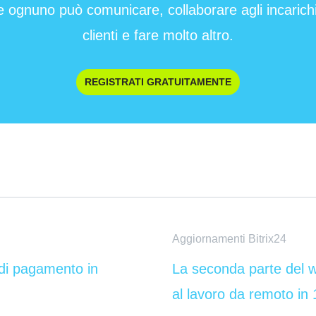
e ognuno può comunicare, collaborare agli incarichi 
clienti e fare molto altro.
REGISTRATI GRATUITAMENTE
Aggiornamenti Bitrix24
 di pagamento in
La seconda parte del 
al lavoro da remoto in 