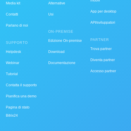
mobili
Media kit
Alternative
App per desktop
Contatti
Usi
API/sviluppatori
Parlano di noi
ON-PREMISE
PARTNER
Edizione On-premise
SUPPORTO
Trova partner
Helpdesk
Download
Diventa partner
Webinar
Documentazione
Accesso partner
Tutorial
Contatta il supporto
Pianifica una demo
Pagina di stato
Bitrix24