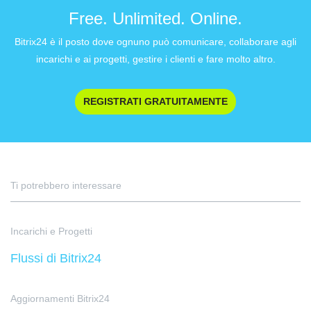
Free. Unlimited. Online.
Bitrix24 è il posto dove ognuno può comunicare, collaborare agli
incarichi e ai progetti, gestire i clienti e fare molto altro.
REGISTRATI GRATUITAMENTE
Ti potrebbero interessare
Incarichi e Progetti
Flussi di Bitrix24
Aggiornamenti Bitrix24