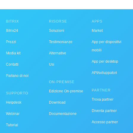
BITRIX
RISORSE
APPS
Bitrix24
Soluzioni
Market
Prezzi
Testimonianze
App per dispositivi
mobili
Media kit
Alternative
App per desktop
Contatti
Usi
API/sviluppatori
Parlano di noi
ON-PREMISE
PARTNER
Edizione On-premise
SUPPORTO
Trova partner
Helpdesk
Download
Diventa partner
Webinar
Documentazione
Accesso partner
Tutorial