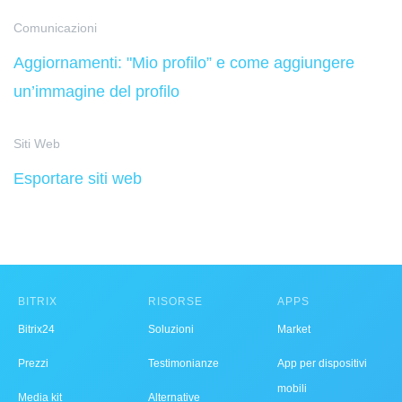
Comunicazioni
Aggiornamenti: "Mio profilo” e come aggiungere
un’immagine del profilo
Siti Web
Esportare siti web
BITRIX
RISORSE
APPS
Bitrix24
Soluzioni
Market
Prezzi
Testimonianze
App per dispositivi
mobili
Media kit
Alternative