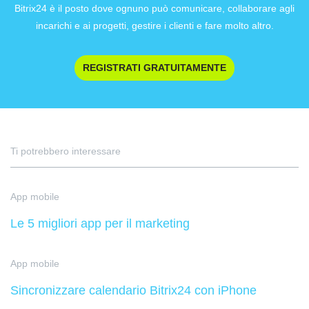
Bitrix24 è il posto dove ognuno può comunicare, collaborare agli
incarichi e ai progetti, gestire i clienti e fare molto altro.
REGISTRATI GRATUITAMENTE
Ti potrebbero interessare
App mobile
Le 5 migliori app per il marketing
App mobile
Sincronizzare calendario Bitrix24 con iPhone