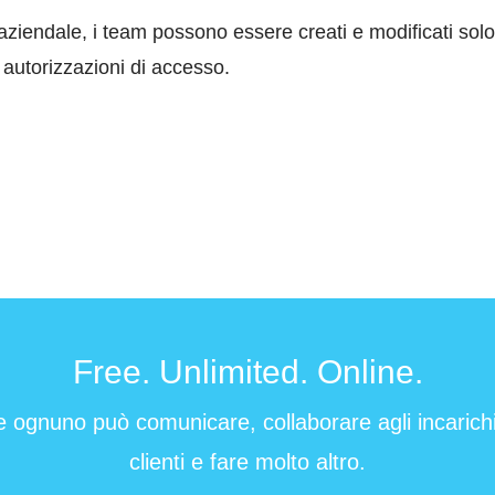
 aziendale, i
team possono essere creati e modificati solo 
 autorizzazioni di accesso.
Free. Unlimited. Online.
e ognuno può comunicare, collaborare agli incarichi 
clienti e fare molto altro.