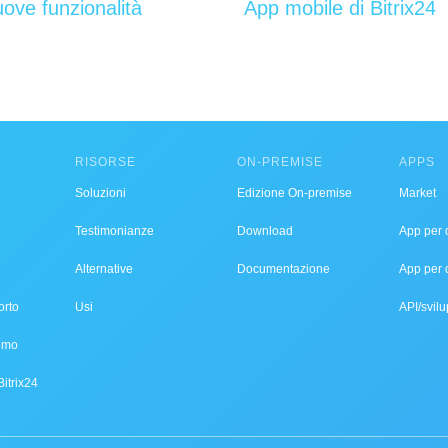
ove funzionalità
App mobile di Bitrix24
RISORSE
ON-PREMISE
APPS
Soluzioni
Edizione On-premise
Market
Testimonianze
Download
App per d
Alternative
Documentazione
App per 
orto
Usi
API/svilu
demo
Bitrix24