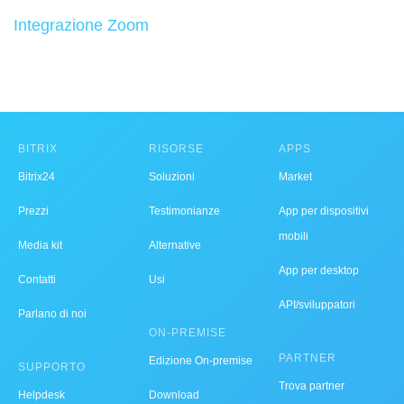
Integrazione Zoom
BITRIX
RISORSE
APPS
Bitrix24
Soluzioni
Market
Prezzi
Testimonianze
App per dispositivi
mobili
Media kit
Alternative
App per desktop
Contatti
Usi
API/sviluppatori
Parlano di noi
ON-PREMISE
PARTNER
Edizione On-premise
SUPPORTO
Trova partner
Helpdesk
Download