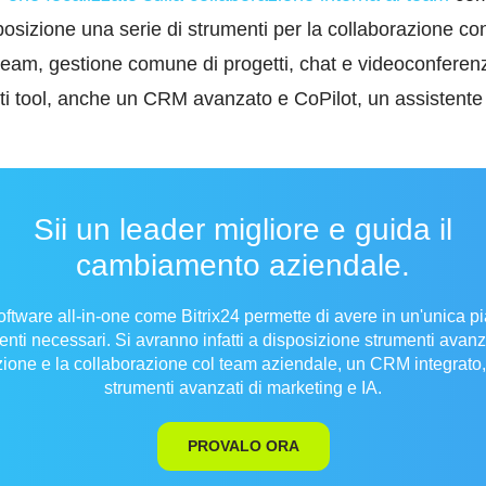
posizione una serie di strumenti per la collaborazione co
team, gestione comune di progetti, chat e videoconferenze.
anti tool, anche un CRM avanzato e CoPilot, un assistente
.
Sii un leader migliore e guida il
cambiamento aziendale.
oftware all-in-one come Bitrix24 permette di avere in un'unica pia
menti necessari. Si avranno infatti a disposizione strumenti avanza
ione e la collaborazione col team aziendale, un CRM integrato
strumenti avanzati di marketing e IA.
PROVALO ORA