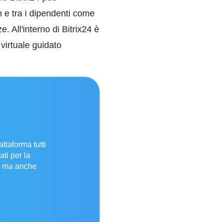
n e tra i dipendenti come
 All'interno di Bitrix24 è
 virtuale guidato
ttaforma tutti
ti per la
, ma anche