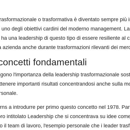
 trasformazionale o trasformativa è diventato sempre più i
 uno degli obiettivi cardini del moderno management. La 
e ha una leadership di questo tipo di essere resiliente a
 azienda anche durante trasformazioni rilevanti dei merca
concetti fondamentali
tengono l'importanza della leadership trasformazionale s
ttenere importanti risultati concentrandosi anche sulla m
rsonale.
 a introdurre per primo questo concetto nel 1978. Parlò
bro intitolato Leadership che si concentrava su idee come 
to il team di lavoro, l'esempio personale che i leader tra