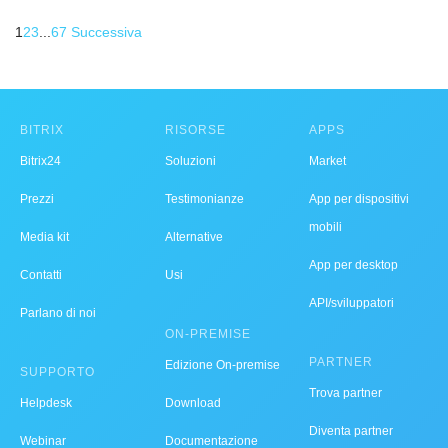
1
2
3
...
6
7
Successiva
BITRIX
RISORSE
APPS
Bitrix24
Soluzioni
Market
Prezzi
Testimonianze
App per dispositivi
mobili
Media kit
Alternative
App per desktop
Contatti
Usi
API/sviluppatori
Parlano di noi
ON-PREMISE
PARTNER
Edizione On-premise
SUPPORTO
Trova partner
Helpdesk
Download
Diventa partner
Webinar
Documentazione