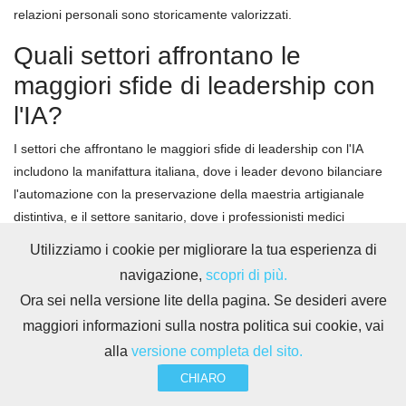
relazioni personali sono storicamente valorizzati.
Quali settori affrontano le
maggiori sfide di leadership con
l'IA?
I settori che affrontano le maggiori sfide di leadership con l'IA
includono la manifattura italiana, dove i leader devono bilanciare
l'automazione con la preservazione della maestria artigianale
distintiva, e il settore sanitario, dove i professionisti medici
resistono agli algoritmi che potrebbero minacciare l'autonomia
Utilizziamo i cookie per migliorare la tua esperienza di
clinica. Il settore bancario e finanziario naviga preoccupazioni
navigazione,
scopri di più.
etiche e regolatorie sui bias algoritmici nelle decisioni di credito,
Ora sei nella versione lite della pagina. Se desideri avere
mentre il retail affronta tensioni tra automazione delle operazioni
maggiori informazioni sulla nostra politica sui cookie, vai
e mantenimento del servizio personalizzato. Le aziende di servizi
alla
versione completa del sito.
professionali devono ripensare i modelli di business quando l'IA
comprime il tempo richiesto per attività tradizionalmente
CHIARO
fatturabili, e il settore pubblico gestisce vincoli burocratici e