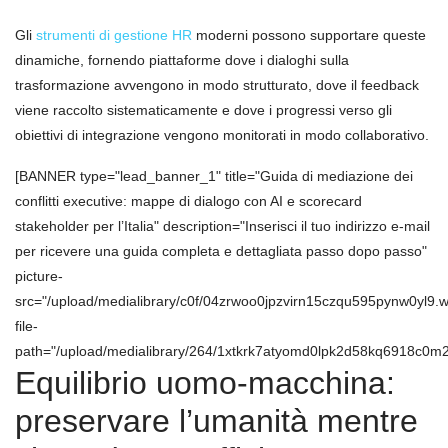
Gli
strumenti di gestione HR
moderni possono supportare queste
dinamiche, fornendo piattaforme dove i dialoghi sulla
trasformazione avvengono in modo strutturato, dove il feedback
viene raccolto sistematicamente e dove i progressi verso gli
obiettivi di integrazione vengono monitorati in modo collaborativo.
[BANNER type="lead_banner_1" title="Guida di mediazione dei
conflitti executive: mappe di dialogo con AI e scorecard
stakeholder per l’Italia" description="Inserisci il tuo indirizzo e-mail
per ricevere una guida completa e dettagliata passo dopo passo"
picture-
src="/upload/medialibrary/c0f/04zrwoo0jpzvirn15czqu595pynw0yl9.
file-
path="/upload/medialibrary/264/1xtkrk7atyomd0lpk2d58kq6918c0m2y
Equilibrio uomo-macchina:
preservare l’umanità mentre