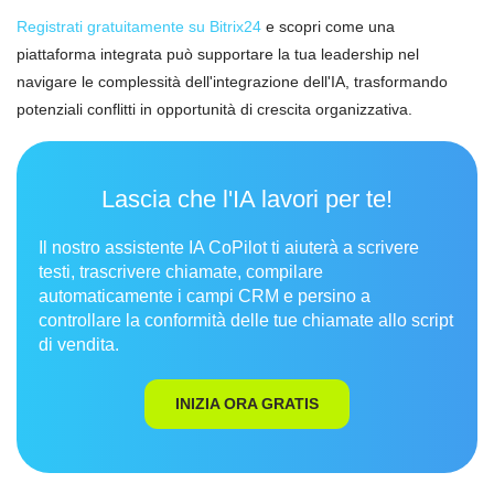
Registrati gratuitamente su Bitrix24
e scopri come una
piattaforma integrata può supportare la tua leadership nel
navigare le complessità dell'integrazione dell'IA, trasformando
potenziali conflitti in opportunità di crescita organizzativa.
Lascia che l'IA lavori per te!
Il nostro assistente IA CoPilot ti aiuterà a scrivere
testi, trascrivere chiamate, compilare
automaticamente i campi CRM e persino a
controllare la conformità delle tue chiamate allo script
di vendita.
INIZIA ORA GRATIS