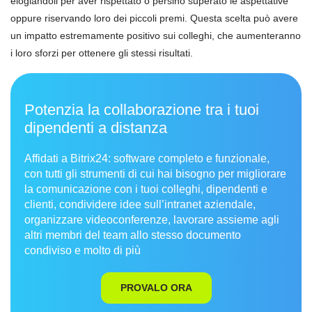
elogiandoli per aver rispettato o persino superato le aspettative
oppure riservando loro dei piccoli premi. Questa scelta può avere
un impatto estremamente positivo sui colleghi, che aumenteranno
i loro sforzi per ottenere gli stessi risultati.
Potenzia la collaborazione tra i tuoi
dipendenti a distanza
Affidati a Bitrix24: software completo e funzionale,
con tutti gli strumenti di cui hai bisogno per migliorare
la comunicazione con i tuoi colleghi, dipendenti e
clienti, condividere idee sull’intranet aziendale,
organizzare videoconferenze, lavorare assieme agli
altri membri del team allo stesso documento
condiviso e molto di più
PROVALO ORA