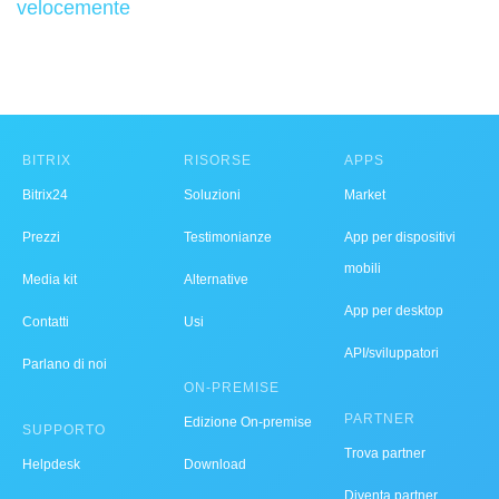
velocemente
BITRIX
RISORSE
APPS
Bitrix24
Soluzioni
Market
Prezzi
Testimonianze
App per dispositivi
mobili
Media kit
Alternative
App per desktop
Contatti
Usi
API/sviluppatori
Parlano di noi
ON-PREMISE
PARTNER
Edizione On-premise
SUPPORTO
Trova partner
Helpdesk
Download
Diventa partner