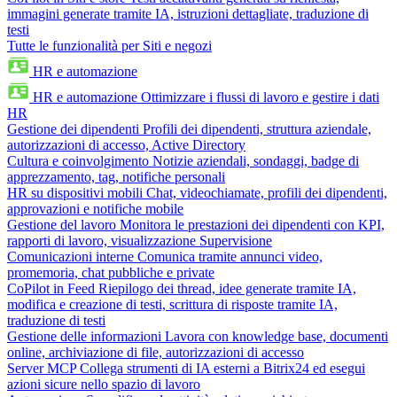
immagini generate tramite IA, istruzioni dettagliate, traduzione di
testi
Tutte le funzionalità per Siti e negozi
HR e automazione
HR e automazione
Ottimizzare i flussi di lavoro e gestire i dati
HR
Gestione dei dipendenti
Profili dei dipendenti, struttura aziendale,
autorizzazioni di accesso, Active Directory
Cultura e coinvolgimento
Notizie aziendali, sondaggi, badge di
apprezzamento, tag, notifiche personali
HR su dispositivi mobili
Chat, videochiamate, profili dei dipendenti,
approvazioni e notifiche mobile
Gestione del lavoro
Monitora le prestazioni dei dipendenti con KPI,
rapporti di lavoro, visualizzazione Supervisione
Comunicazioni interne
Comunica tramite annunci video,
promemoria, chat pubbliche e private
CoPilot in Feed
Riepilogo dei thread, idee generate tramite IA,
modifica e creazione di testi, scrittura di risposte tramite IA,
traduzione di testi
Gestione delle informazioni
Lavora con knowledge base, documenti
online, archiviazione di file, autorizzazioni di accesso
Server MCP
Collega strumenti di IA esterni a Bitrix24 ed esegui
azioni sicure nello spazio di lavoro