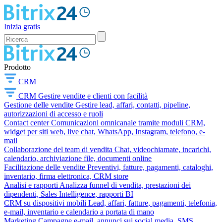
Inizia gratis
Prodotto
CRM
CRM
Gestire vendite e clienti con facilità
Gestione delle vendite
Gestire lead, affari, contatti, pipeline,
autorizzazioni di accesso e ruoli
Contact center
Comunicazioni omnicanale tramite moduli CRM,
widget per siti web, live chat, WhatsApp, Instagram, telefono, e-
mail
Collaborazione del team di vendita
Chat, videochiamate, incarichi,
calendario, archiviazione file, documenti online
Facilitazione delle vendite
Preventivi, fatture, pagamenti, cataloghi,
inventario, firma elettronica, CRM store
Analisi e rapporti
Analizza funnel di vendita, prestazioni dei
dipendenti, Sales Intelligence, rapporti BI
CRM su dispositivi mobili
Lead, affari, fatture, pagamenti, telefonia,
e-mail, inventario e calendario a portata di mano
Marketing
Campagne e-mail, annunci sui social media, SMS,