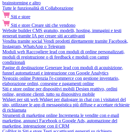
brainstorming e altro
Tutte le funzionalità di Collaborazione
Siti e store
Siti e store
Creare siti che vendono
Website builder
CMS gratuito, modelli, hosting, immagini e testi
generati tramite IA per creare siti accattivanti
Vendita tramite social
Vendi prodotti direttamente tramite Facebook,
Instagram, WhatsApp o Telegram
Moduli web
Raccogliere lead con moduli di ordine personalizzati,
moduli di registrazione o di feedback e moduli con campi
condizionali
Pagine di destinazione
Generare lead con moduli di acquisizione,
funnel automatizzati e integrazione con Google Analytics
Negozio online
Potenzia l'e-commerce con gestione inventario,
elaborazione ordini, consegne e pagamenti online
Siti e store online per dispositivi mobili
Design reattivo, ordini
online, gestione clienti, tutto su dispositivo mobile
Widget per siti web
Widget per dialogare in chat con i visitatori del
sito, utilizzare le app di messaggistica più diffuse e accettare richieste
di richiamata
Strumenti di marketing online
Incrementa le vendite con e-mail
marketing, annunci Facebook o Google Ads, automazione del
marketing, integrazione con il CRM
CoPilot in Siti e store
Testi accattivanti generati su richiesta,