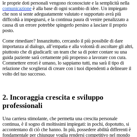
le proprie doti personali vengono riconosciute e la semplicità nella
comunicazione
è alla base di ogni scambio di idee. Un impiegato
che non si sente adeguatamente valutato e supportato avrà più
difficoltà a impegnarsi, e la continua paura di venire penalizzato a
causa di un errore potrebbe spingerlo persino a lasciare il proprio
posto.
Come rimediare? Innanzitutto, cercando il più possibile di dare
importanza al dialogo, all’empatia e alla volontà di ascoltare gli altri,
piuttosto che di giudicarli: un team che sa di poter contare su una
guida paziente sarà certamente più propenso a lavorare con cura.
Commettere errori è umano, lo sappiamo tutti, ma sarà il tipo di
relazione che sceglierai di creare con i tuoi dipendenti a delineare il
volto del tuo successo.
2. Incoraggia crescita e sviluppo
professionali
Una carriera stimolante, che permetta una crescita personale
continua, è il sogno di moltissimi impiegati: in pochi, dopotutto, si
accontentano di ciò che hanno. In più, possedere abilità differenti è
fondamentale per chiunque voglia rendersi competitivo nel mondo