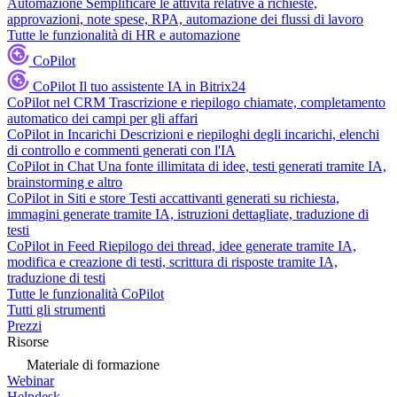
Automazione
Semplificare le attività relative a richieste,
approvazioni, note spese, RPA, automazione dei flussi di lavoro
Tutte le funzionalità di HR e automazione
CoPilot
CoPilot
Il tuo assistente IA in Bitrix24
CoPilot nel CRM
Trascrizione e riepilogo chiamate, completamento
automatico dei campi per gli affari
CoPilot in Incarichi
Descrizioni e riepiloghi degli incarichi, elenchi
di controllo e commenti generati con l'IA
CoPilot in Chat
Una fonte illimitata di idee, testi generati tramite IA,
brainstorming e altro
CoPilot in Siti e store
Testi accattivanti generati su richiesta,
immagini generate tramite IA, istruzioni dettagliate, traduzione di
testi
CoPilot in Feed
Riepilogo dei thread, idee generate tramite IA,
modifica e creazione di testi, scrittura di risposte tramite IA,
traduzione di testi
Tutte le funzionalità CoPilot
Tutti gli strumenti
Prezzi
Risorse
Materiale di formazione
Webinar
Helpdesk