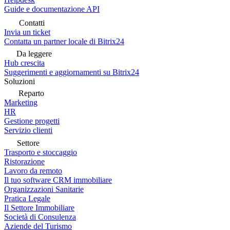
Guide e documentazione API
Contatti
Invia un ticket
Contatta un partner locale di Bitrix24
Da leggere
Hub crescita
Suggerimenti e aggiornamenti su Bitrix24
Soluzioni
Reparto
Marketing
HR
Gestione progetti
Servizio clienti
Settore
Trasporto e stoccaggio
Ristorazione
Lavoro da remoto
Il tuo software CRM immobiliare
Organizzazioni Sanitarie
Pratica Legale
Il Settore Immobiliare
Società di Consulenza
Aziende del Turismo