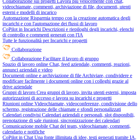
Collaborazione sui progetti
Lavora più velocemente con chat,
videochiamate, commenti, archiviazione di file, documenti, utenti
esterni e modelli di incarico
Automazione
Risparmia tempo con la creazione automatica degli
incarichi e con l'automazione dei flussi di lavoro
CoPilot in Incarichi
Descrizioni e riepiloghi degli incarichi, elenchi
di controllo e commenti generati con l'IA
Tutte le funzionalità per Incarichi e progetti
Collaborazione
Collaborazione
Facilitare il lavoro di gruppo
Spazio di lavoro online
Chat, feed aziendale, commenti, reazioni,
annunci aziendali e video
Documenti online e archiviazione di file
Archiviare, condividere e
modificare facilmente i documenti online con i colleghi grazie al
drive aziendale
Gruppi di lavoro
Crea gruppi di lavoro, invita utenti esterni, imposta
autorizzazioni di accesso e lavora su incarichi e progetti
Riunioni online
Videochiamate, videoconferenze, condivisione dello
schermo, registrazione delle chiamate e sfondi personalizzati
Calendari condivisi
Calendari aziendali e personali, slot disponibili,
prenotazione di sale riunioni, sincronizzazione dei calendari
Comunicazione mobile
Chat del team, videochiamate, commenti,
calendario e notifiche
CoPilot in Chat
Una fonte illimitata di idee, testi generati tramite IA,