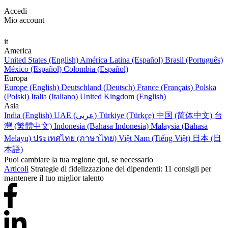
Accedi
Mio account
it
America
United States (English)
América Latina (Español)
Brasil (Português)
México (Español)
Colombia (Español)
Europa
Europe (English)
Deutschland (Deutsch)
France (Français)
Polska
(Polski)
Italia (Italiano)
United Kingdom (English)
Asia
India (English)
UAE (عربي)
Türkiye (Türkçe)
中国 (简体中文)
台
灣 (繁體中文)
Indonesia (Bahasa Indonesia)
Malaysia (Bahasa
Melayu)
ประเทศไทย (ภาษาไทย)
Việt Nam (Tiếng Việt)
日本 (日
本語)
Puoi cambiare la tua regione qui, se necessario
Articoli
Strategie di fidelizzazione dei dipendenti: 11 consigli per
mantenere il tuo miglior talento