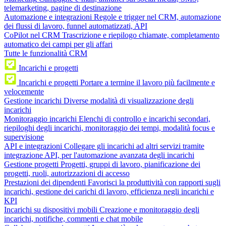
telemarketing, pagine di destinazione
Automazione e integrazioni
Regole e trigger nel CRM, automazione
dei flussi di lavoro, funnel automatizzati, API
CoPilot nel CRM
Trascrizione e riepilogo chiamate, completamento
automatico dei campi per gli affari
Tutte le funzionalità CRM
Incarichi e progetti
Incarichi e progetti
Portare a termine il lavoro più facilmente e
velocemente
Gestione incarichi
Diverse modalità di visualizzazione degli
incarichi
Monitoraggio incarichi
Elenchi di controllo e incarichi secondari,
riepiloghi degli incarichi, monitoraggio dei tempi, modalità focus e
supervisione
API e integrazioni
Collegare gli incarichi ad altri servizi tramite
integrazione API, per l'automazione avanzata degli incarichi
Gestione progetti
Progetti, gruppi di lavoro, pianificazione dei
progetti, ruoli, autorizzazioni di accesso
Prestazioni dei dipendenti
Favorisci la produttività con rapporti sugli
incarichi, gestione dei carichi di lavoro, efficienza negli incarichi e
KPI
Incarichi su dispositivi mobili
Creazione e monitoraggio degli
incarichi, notifiche, commenti e chat mobile