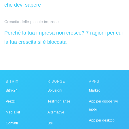
che devi sapere
Crescita delle piccole imprese
Perché la tua impresa non cresce? 7 ragioni per cui
la tua crescita si è bloccata
BITRIX
RISORSE
APPS
Bitrix24
Soluzioni
Market
Prezzi
Testimonianze
App per dispositivi
mobili
Media kit
Alternative
App per desktop
Contatti
Usi