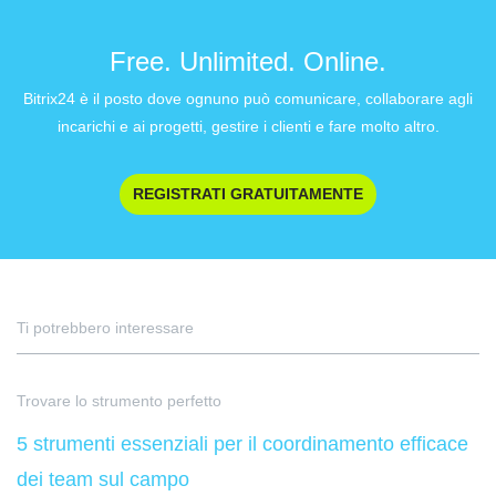
Free. Unlimited. Online.
Bitrix24 è il posto dove ognuno può comunicare, collaborare agli
incarichi e ai progetti, gestire i clienti e fare molto altro.
REGISTRATI GRATUITAMENTE
Ti potrebbero interessare
Trovare lo strumento perfetto
5 strumenti essenziali per il coordinamento efficace
dei team sul campo