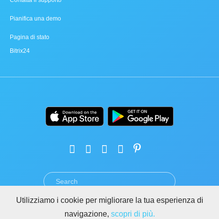
Contatta il supporto
Pianifica una demo
Pagina di stato
Bitrix24
Utilizziamo i cookie per migliorare la tua esperienza di
TERMINI
PRIVACY
GDPR
SICUREZZA
ABUSO
navigazione,
scopri di più.
REGOLE PER I SITI DI BITRIX24