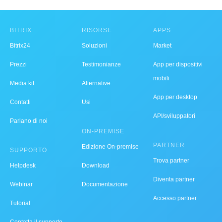
BITRIX
RISORSE
APPS
Bitrix24
Soluzioni
Market
Prezzi
Testimonianze
App per dispositivi
mobili
Media kit
Alternative
App per desktop
Contatti
Usi
API/sviluppatori
Parlano di noi
ON-PREMISE
PARTNER
Edizione On-premise
SUPPORTO
Trova partner
Helpdesk
Download
Diventa partner
Webinar
Documentazione
Accesso partner
Tutorial