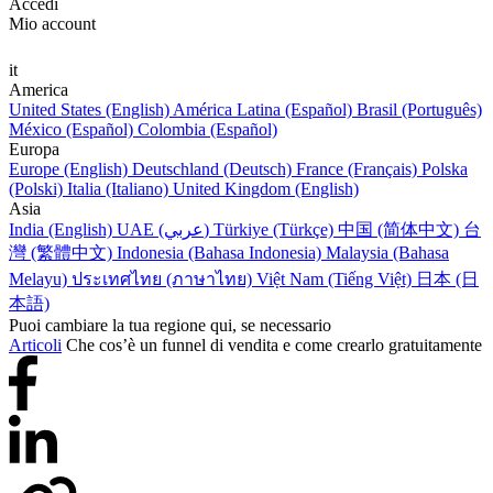
Accedi
Mio account
it
America
United States (English)
América Latina (Español)
Brasil (Português)
México (Español)
Colombia (Español)
Europa
Europe (English)
Deutschland (Deutsch)
France (Français)
Polska
(Polski)
Italia (Italiano)
United Kingdom (English)
Asia
India (English)
UAE (عربي)
Türkiye (Türkçe)
中国 (简体中文)
台
灣 (繁體中文)
Indonesia (Bahasa Indonesia)
Malaysia (Bahasa
Melayu)
ประเทศไทย (ภาษาไทย)
Việt Nam (Tiếng Việt)
日本 (日
本語)
Puoi cambiare la tua regione qui, se necessario
Articoli
Che cos’è un funnel di vendita e come crearlo gratuitamente