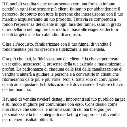
Il funnel di vendita viene rappresentato con una forma a imbuto
perch
é
in ogni fase sempre più clienti finiranno per abbandonare il
percorso, dopotutto non tutte le persone che interagiscono con il tuo
marchio acquisteranno un tuo prodotto. Tuttavia se comprendi a
fondo l'esperienza del cliente in ogni fase del funnel, sarai in grado
di modellarlo nel migliore dei modi, in base alle esigenze dei tuoi
clienti target e alle loro abitudini di acquisto.
Oltre all’acquisto, familiarizzare con il tuo funnel di vendita è
fondamentale per far crescere e fidelizzare la tua clientela.
Ora più che mai, la fidelizzazione dei clienti è la chiave per creare
un seguito, accrescere la presenza della tua azienda e massimizzare i
profitti. La padronanza di ciascuna delle fasi della canalizzazione di
vendita ti aiuter
à
a guidare le persone e a convertirle in clienti che
ritorneranno da te più e più volte. Non si tratta solo di convincere i
clienti ad acquistare: la fidelizzazione è dove risiede il valore chiave
del tuo marchio.
Il funnel di vendita rivelerà dettagli importanti sul tuo pubblico target
e sul modo migliore per comunicare con esso. Consideralo come
una chiave che sblocca le informazioni di cui hai bisogno per
personalizzare la tua strategia di marketing e l'approccio di vendita
per ottenere risultati ottimali.