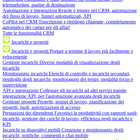
telemarketing, pagine di destinazione
Automazione e integrazioni
Regole e trigger nel CRM, automazione
dei flussi di lavoro, funnel automatizzati, API
CoPilot nel CRM
Trascrizione e riepilogo chiamate, completamento
automatico dei campi per gli affari
Tutte le funzionalità CRM
Incarichi e progetti
Incarichi e progetti
Portare a termine il lavoro più facilmente e
velocemente
Gestione incarichi
Diverse modalità di visualizzazione degli
incarichi
Monitoraggio incarichi
Elenchi di controllo e incarichi secondari,
riepiloghi degli incarichi, monitoraggio dei tempi, modalità focus e
supervisione
API e integrazioni
Collegare gli incarichi ad altri servizi tramite
integrazione API, per l'automazione avanzata degli incarichi
Gestione progetti
Progetti, gruppi di lavoro, pianificazione dei
progetti, ruoli, autorizzazioni di accesso
Prestazioni dei dipendenti
Favorisci la produttività con rapporti sugli
incarichi, gestione dei carichi di lavoro, efficienza negli incarichi e
KPI
Incarichi su dispositivi mobili
Creazione e monitoraggio degli
incarichi, notifiche, commenti e chat mobile