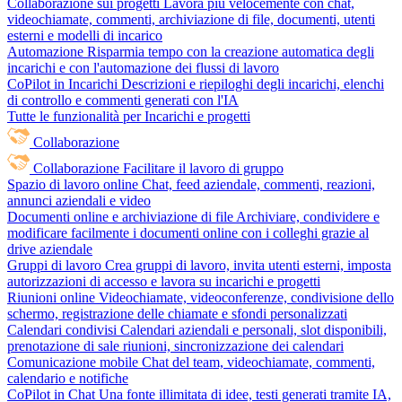
Collaborazione sui progetti
Lavora più velocemente con chat,
videochiamate, commenti, archiviazione di file, documenti, utenti
esterni e modelli di incarico
Automazione
Risparmia tempo con la creazione automatica degli
incarichi e con l'automazione dei flussi di lavoro
CoPilot in Incarichi
Descrizioni e riepiloghi degli incarichi, elenchi
di controllo e commenti generati con l'IA
Tutte le funzionalità per Incarichi e progetti
Collaborazione
Collaborazione
Facilitare il lavoro di gruppo
Spazio di lavoro online
Chat, feed aziendale, commenti, reazioni,
annunci aziendali e video
Documenti online e archiviazione di file
Archiviare, condividere e
modificare facilmente i documenti online con i colleghi grazie al
drive aziendale
Gruppi di lavoro
Crea gruppi di lavoro, invita utenti esterni, imposta
autorizzazioni di accesso e lavora su incarichi e progetti
Riunioni online
Videochiamate, videoconferenze, condivisione dello
schermo, registrazione delle chiamate e sfondi personalizzati
Calendari condivisi
Calendari aziendali e personali, slot disponibili,
prenotazione di sale riunioni, sincronizzazione dei calendari
Comunicazione mobile
Chat del team, videochiamate, commenti,
calendario e notifiche
CoPilot in Chat
Una fonte illimitata di idee, testi generati tramite IA,