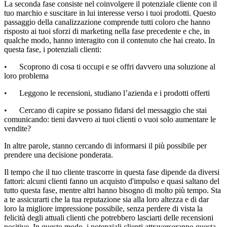
La seconda fase consiste nel coinvolgere il potenziale cliente con il
tuo marchio e suscitare in lui interesse verso i tuoi prodotti. Questo
passaggio della canalizzazione comprende tutti coloro che hanno
risposto ai tuoi sforzi di marketing nella fase precedente e che, in
qualche modo, hanno interagito con il contenuto che hai creato. In
questa fase, i potenziali clienti:
•
Scoprono di cosa ti occupi e se offri davvero una soluzione al
loro problema
•
Leggono le recensioni, studiano l’azienda e i prodotti offerti
•
Cercano di capire se possano fidarsi del messaggio che stai
comunicando: tieni davvero ai tuoi clienti o vuoi solo aumentare le
vendite?
In altre parole, stanno cercando di informarsi il più possibile per
prendere una decisione ponderata.
Il tempo che il tuo cliente trascorre in questa fase dipende da diversi
fattori: alcuni clienti fanno un acquisto d'impulso e quasi saltano del
tutto questa fase, mentre altri hanno bisogno di molto più tempo. Sta
a te assicurarti che la tua reputazione sia alla loro altezza e di dar
loro la migliore impressione possibile, senza perdere di vista la
felicità degli attuali clienti che potrebbero lasciarti delle recensioni
positive. In questo modo, i potenziali clienti attraverseranno questa