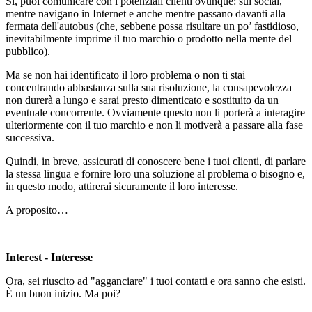
Sì, puoi comunicare con i potenziali clienti ovunque: sui social,
mentre navigano in Internet e anche mentre passano davanti alla
fermata dell'autobus (che, sebbene possa risultare un po’ fastidioso,
inevitabilmente imprime il tuo marchio o prodotto nella mente del
pubblico).
Ma se non hai identificato il loro problema o non ti stai
concentrando abbastanza sulla sua risoluzione, la consapevolezza
non durerà a lungo e sarai presto dimenticato e sostituito da un
eventuale concorrente. Ovviamente questo non li porterà a interagire
ulteriormente con il tuo marchio e non li motiverà a passare alla fase
successiva.
Quindi, in breve, assicurati di conoscere bene i tuoi clienti, di parlare
la stessa lingua e fornire loro una soluzione al problema o bisogno e,
in questo modo, attirerai sicuramente il loro interesse.
A proposito…
Interest - Interesse
Ora, sei riuscito ad "agganciare" i tuoi contatti e ora sanno che esisti.
È un buon inizio. Ma poi?