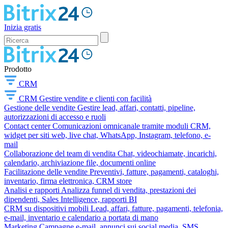
Inizia gratis
Prodotto
CRM
CRM
Gestire vendite e clienti con facilità
Gestione delle vendite
Gestire lead, affari, contatti, pipeline,
autorizzazioni di accesso e ruoli
Contact center
Comunicazioni omnicanale tramite moduli CRM,
widget per siti web, live chat, WhatsApp, Instagram, telefono, e-
mail
Collaborazione del team di vendita
Chat, videochiamate, incarichi,
calendario, archiviazione file, documenti online
Facilitazione delle vendite
Preventivi, fatture, pagamenti, cataloghi,
inventario, firma elettronica, CRM store
Analisi e rapporti
Analizza funnel di vendita, prestazioni dei
dipendenti, Sales Intelligence, rapporti BI
CRM su dispositivi mobili
Lead, affari, fatture, pagamenti, telefonia,
e-mail, inventario e calendario a portata di mano
Marketing
Campagne e-mail, annunci sui social media, SMS,