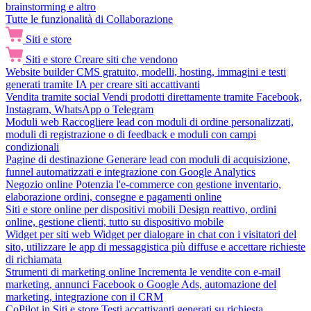
brainstorming e altro
Tutte le funzionalità di Collaborazione
Siti e store
Siti e store
Creare siti che vendono
Website builder
CMS gratuito, modelli, hosting, immagini e testi
generati tramite IA per creare siti accattivanti
Vendita tramite social
Vendi prodotti direttamente tramite Facebook,
Instagram, WhatsApp o Telegram
Moduli web
Raccogliere lead con moduli di ordine personalizzati,
moduli di registrazione o di feedback e moduli con campi
condizionali
Pagine di destinazione
Generare lead con moduli di acquisizione,
funnel automatizzati e integrazione con Google Analytics
Negozio online
Potenzia l'e-commerce con gestione inventario,
elaborazione ordini, consegne e pagamenti online
Siti e store online per dispositivi mobili
Design reattivo, ordini
online, gestione clienti, tutto su dispositivo mobile
Widget per siti web
Widget per dialogare in chat con i visitatori del
sito, utilizzare le app di messaggistica più diffuse e accettare richieste
di richiamata
Strumenti di marketing online
Incrementa le vendite con e-mail
marketing, annunci Facebook o Google Ads, automazione del
marketing, integrazione con il CRM
CoPilot in Siti e store
Testi accattivanti generati su richiesta,