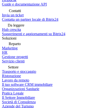
Guide e documentazione API
Contatti
Invia un ticket
Contatta un partner locale di Bitrix24
Da leggere
Hub crescita
Suggerimenti e aggiornamenti su Bitrix24
Soluzioni
Reparto
Marketing
HR
Gestione progetti
Servizio clienti
Settore
Trasporto e stoccaggio
Ristorazione
Lavoro da remoto
Il tuo software CRM immobiliare
Organizzazioni Sanitarie
Pratica Legale
Il Settore Immobiliare
Società di Consulenza
Aziende del Turismo