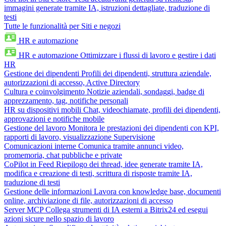
immagini generate tramite IA, istruzioni dettagliate, traduzione di
testi
Tutte le funzionalità per Siti e negozi
HR e automazione
HR e automazione
Ottimizzare i flussi di lavoro e gestire i dati
HR
Gestione dei dipendenti
Profili dei dipendenti, struttura aziendale,
autorizzazioni di accesso, Active Directory
Cultura e coinvolgimento
Notizie aziendali, sondaggi, badge di
apprezzamento, tag, notifiche personali
HR su dispositivi mobili
Chat, videochiamate, profili dei dipendenti,
approvazioni e notifiche mobile
Gestione del lavoro
Monitora le prestazioni dei dipendenti con KPI,
rapporti di lavoro, visualizzazione Supervisione
Comunicazioni interne
Comunica tramite annunci video,
promemoria, chat pubbliche e private
CoPilot in Feed
Riepilogo dei thread, idee generate tramite IA,
modifica e creazione di testi, scrittura di risposte tramite IA,
traduzione di testi
Gestione delle informazioni
Lavora con knowledge base, documenti
online, archiviazione di file, autorizzazioni di accesso
Server MCP
Collega strumenti di IA esterni a Bitrix24 ed esegui
azioni sicure nello spazio di lavoro