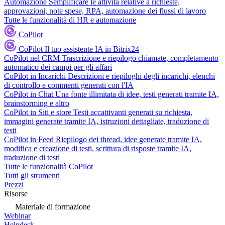
Automazione
Semplificare le attività relative a richieste,
approvazioni, note spese, RPA, automazione dei flussi di lavoro
Tutte le funzionalità di HR e automazione
CoPilot
CoPilot
Il tuo assistente IA in Bitrix24
CoPilot nel CRM
Trascrizione e riepilogo chiamate, completamento
automatico dei campi per gli affari
CoPilot in Incarichi
Descrizioni e riepiloghi degli incarichi, elenchi
di controllo e commenti generati con l'IA
CoPilot in Chat
Una fonte illimitata di idee, testi generati tramite IA,
brainstorming e altro
CoPilot in Siti e store
Testi accattivanti generati su richiesta,
immagini generate tramite IA, istruzioni dettagliate, traduzione di
testi
CoPilot in Feed
Riepilogo dei thread, idee generate tramite IA,
modifica e creazione di testi, scrittura di risposte tramite IA,
traduzione di testi
Tutte le funzionalità CoPilot
Tutti gli strumenti
Prezzi
Risorse
Materiale di formazione
Webinar
Helpdesk