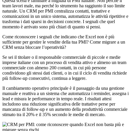
Questa scena è familiare a migliaia di PMI italiane. Non perché il
team lavori male, ma perché lo strumento ha raggiunto il suo limite
naturale. Un CRM per PMI centralizza contatti, trattative e
comunicazioni in un unico sistema, automatizza le attività ripetitive e
trasforma i dati sparsi in decisioni concrete. I segnali che quel
momento è arrivato sono più chiari di quanto si pensi.
Come riconoscere i segnali che indicano che Excel non è più
sufficiente per gestire le vendite della tua PMI? Come migrare a un
CRM senza bloccare l’operatività?
Se sei il titolare o il responsabile commerciale di piccole e medie
imprese italiane con un processo di vendita attivo e almeno un team
commerciale con almeno 200 contatti, in cui più persone
condividono gli stessi dati clienti, o in cui il ciclo di vendita richiede
più follow-up consecutivi, continua a leggere.
Il cambiamento operativo principale è il passaggio da una gestione
manuale e reattiva a un sistema che automatizza i reminder, assegna i
lead e misura le performance in tempo reale. I risultati attesi
includono una riduzione significativa delle trattative perse per
mancanza di follow-up e un aumento della produttività commerciale
stimato tra il 20% e il 35% secondo le medie di mercato.