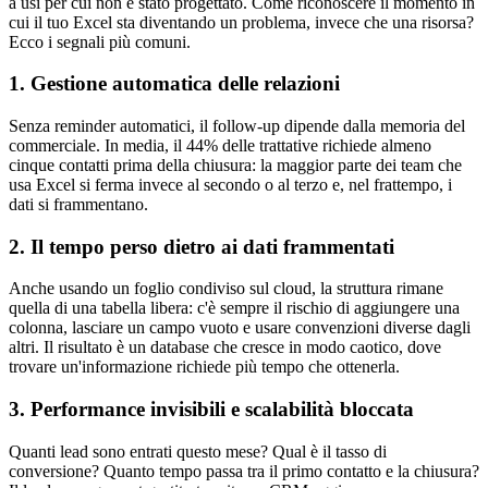
a usi per cui non è stato progettato. Come riconoscere il momento in
cui il tuo Excel sta diventando un problema, invece che una risorsa?
Ecco i segnali più comuni.
1. Gestione automatica delle relazioni
Senza reminder automatici, il follow-up dipende dalla memoria del
commerciale. In media, il 44% delle trattative richiede almeno
cinque contatti prima della chiusura: la maggior parte dei team che
usa Excel si ferma invece al secondo o al terzo e, nel frattempo, i
dati si frammentano.
2. Il tempo perso dietro ai dati frammentati
Anche usando un foglio condiviso sul cloud, la struttura rimane
quella di una tabella libera: c'è sempre il rischio di aggiungere una
colonna, lasciare un campo vuoto e usare convenzioni diverse dagli
altri. Il risultato è un database che cresce in modo caotico, dove
trovare un'informazione richiede più tempo che ottenerla.
3. Performance invisibili e scalabilità bloccata
Quanti lead sono entrati questo mese? Qual è il tasso di
conversione? Quanto tempo passa tra il primo contatto e la chiusura?