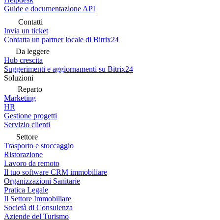
Guide e documentazione API
Contatti
Invia un ticket
Contatta un partner locale di Bitrix24
Da leggere
Hub crescita
Suggerimenti e aggiornamenti su Bitrix24
Soluzioni
Reparto
Marketing
HR
Gestione progetti
Servizio clienti
Settore
Trasporto e stoccaggio
Ristorazione
Lavoro da remoto
Il tuo software CRM immobiliare
Organizzazioni Sanitarie
Pratica Legale
Il Settore Immobiliare
Società di Consulenza
Aziende del Turismo