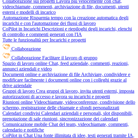
Collaborazione sui progetti
Lavora più velocemente con chat,
videochiamate, commenti, archiviazione di file, documenti, utenti
esterni e modelli di incarico
Automazione
Risparmia tempo con la creazione automatica degli
incarichi e con l'automazione dei flussi di lavoro
CoPilot in Incarichi
Descrizioni e riepiloghi degli incarichi, elenchi
di controllo e commenti generati con l'IA
Tutte le funzionalità per Incarichi e progetti
Collaborazione
Collaborazione
Facilitare il lavoro di gruppo
Spazio di lavoro online
Chat, feed aziendale, commenti, reazioni,
annunci aziendali e video
Documenti online e archiviazione di file
Archiviare, condividere e
modificare facilmente i documenti online con i colleghi grazie al
drive aziendale
Gruppi di lavoro
Crea gruppi di lavoro, invita utenti esterni, imposta
autorizzazioni di accesso e lavora su incarichi e progetti
Riunioni online
Videochiamate, videoconferenze, condivisione dello
schermo, registrazione delle chiamate e sfondi personalizzati
Calendari condivisi
Calendari aziendali e personali, slot disponibili,
prenotazione di sale riunioni, sincronizzazione dei calendari
Comunicazione mobile
Chat del team, videochiamate, commenti,
calendario e notifiche
CoPilot in Chat
Una fonte illimitata di idee, testi generati tramite IA,