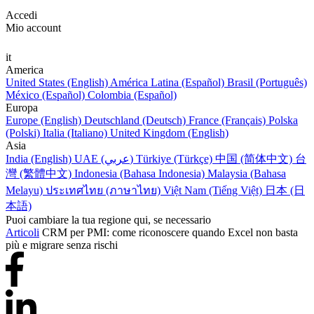
Accedi
Mio account
it
America
United States (English)
América Latina (Español)
Brasil (Português)
México (Español)
Colombia (Español)
Europa
Europe (English)
Deutschland (Deutsch)
France (Français)
Polska
(Polski)
Italia (Italiano)
United Kingdom (English)
Asia
India (English)
UAE (عربي)
Türkiye (Türkçe)
中国 (简体中文)
台
灣 (繁體中文)
Indonesia (Bahasa Indonesia)
Malaysia (Bahasa
Melayu)
ประเทศไทย (ภาษาไทย)
Việt Nam (Tiếng Việt)
日本 (日
本語)
Puoi cambiare la tua regione qui, se necessario
Articoli
CRM per PMI: come riconoscere quando Excel non basta
più e migrare senza rischi