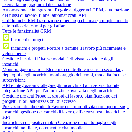
telemarketing, pagine di destinazione
Automazione e integrazioni
Regole e trigger nel CRM, automazione
dei flussi di lavoro, funnel automatizzati, API
CoPilot nel CRM
Trascrizione e riepilogo chiamate, completamento
automatico dei campi per gli affari
Tutte le funzionalità CRM
Incarichi e progetti
Incarichi e progetti
Portare a termine il lavoro più facilmente e
velocemente
Gestione incarichi
Diverse modalità di visualizzazione degli
incarichi
Monitoraggio incarichi
Elenchi di controllo e incarichi secondari,
riepiloghi degli incarichi, monitoraggio dei tempi, modalità focus e
supervisione
API e integrazioni
Collegare gli incarichi ad altri servizi tramite
integrazione API, per l'automazione avanzata degli incarichi
Gestione progetti
Progetti, gruppi di lavoro, pianificazione dei
progetti, ruoli, autorizzazioni di accesso
Prestazioni dei dipendenti
Favorisci la produttività con rapporti sugli
incarichi, gestione dei carichi di lavoro, efficienza negli incarichi e
KPI
Incarichi su dispositivi mobili
Creazione e monitoraggio degli
incarichi, notifiche, commenti e chat mobile