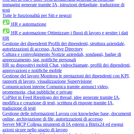
immagini generate tramite IA, istruzioni dettagliate, traduzione di
testi
Tutte le funzionalità per Siti e negozi
HR e automazione
HR e automazione
Ottimizzare i flussi di lavoro e gestire i dati
HR
Gestione dei dipendenti
Profili dei dipendenti, struttura aziendale,
autorizzazioni di accesso, Active Directory
Cultura e coinvolgimento
Notizie aziendali, sondaggi, badge di
apprezzamento, tag, notifiche personali
HR su dispositivi mobili
Chat, videochiamate, profili dei dipendenti,
approvazioni e notifiche mobile
Gestione del lavoro
Monitora le prestazioni dei dipendenti con KPI,
rapporti di lavoro, visualizzazione Supervisione
Comunicazioni interne
Comunica tramite annunci video,
promemoria, chat pubbliche e private
CoPilot in Feed
Riepilogo dei thread, idee generate tramite IA,
modifica e creazione di testi, scrittura di risposte tramite IA,
traduzione di testi
Gestione delle informazioni
Lavora con knowledge base, documenti
online, archiviazione di file, autorizzazioni di accesso
Server MCP
Collega strumenti di IA esterni a Bitrix24 ed esegui
azioni sicure nello spazio di lavoro