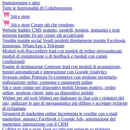
brainstorming e altro
Tutte le funzionalità di Collaborazione
Siti e store
Siti e store
Creare siti che vendono
Website builder
CMS gratuito, modelli, hosting, immagini e testi
generati tramite IA per creare siti accattivanti
Vendita tramite social
Vendi prodotti direttamente tramite Facebook,
Instagram, WhatsApp o Telegram
Moduli web
Raccogliere lead con moduli di ordine personalizzati,
moduli di registrazione o di feedback e moduli con campi
condizionali
Pagine di destinazione
Generare lead con moduli di acquisizione,
funnel automatizzati e integrazione con Google Analytics
Negozio online
Potenzia l'e-commerce con gestione inventario,
elaborazione ordini, consegne e pagamenti online
Siti e store online per dispositivi mobili
Design reattivo, ordini
online, gestione clienti, tutto su dispositivo mobile
Widget per siti web
Widget per dialogare in chat con i visitatori del
sito, utilizzare le app di messaggistica più diffuse e accettare richieste
di richiamata
Strumenti di marketing online
Incrementa le vendite con e-mail
marketing, annunci Facebook o Google Ads, automazione del
marketing, integrazione con il CRM
CoPilot in Siti e store
Testi accattivanti generati su richiesta,