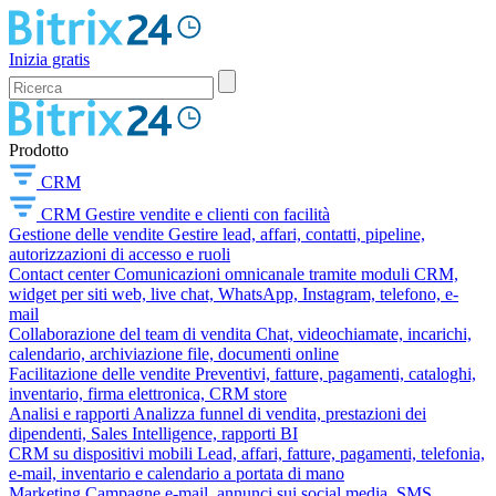
Inizia gratis
Prodotto
CRM
CRM
Gestire vendite e clienti con facilità
Gestione delle vendite
Gestire lead, affari, contatti, pipeline,
autorizzazioni di accesso e ruoli
Contact center
Comunicazioni omnicanale tramite moduli CRM,
widget per siti web, live chat, WhatsApp, Instagram, telefono, e-
mail
Collaborazione del team di vendita
Chat, videochiamate, incarichi,
calendario, archiviazione file, documenti online
Facilitazione delle vendite
Preventivi, fatture, pagamenti, cataloghi,
inventario, firma elettronica, CRM store
Analisi e rapporti
Analizza funnel di vendita, prestazioni dei
dipendenti, Sales Intelligence, rapporti BI
CRM su dispositivi mobili
Lead, affari, fatture, pagamenti, telefonia,
e-mail, inventario e calendario a portata di mano
Marketing
Campagne e-mail, annunci sui social media, SMS,