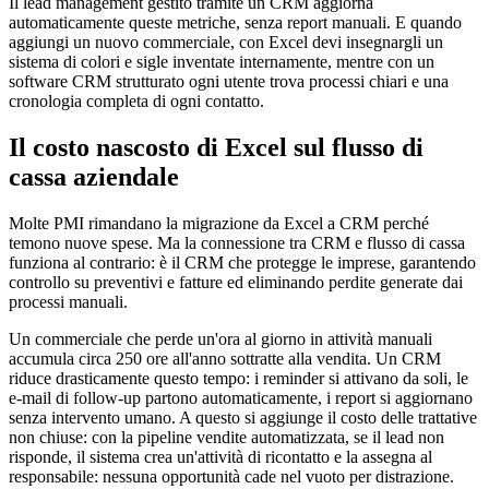
Il lead management gestito tramite un CRM aggiorna
automaticamente queste metriche, senza report manuali. E quando
aggiungi un nuovo commerciale, con Excel devi insegnargli un
sistema di colori e sigle inventate internamente, mentre con un
software CRM strutturato ogni utente trova processi chiari e una
cronologia completa di ogni contatto.
Il costo nascosto di Excel sul flusso di
cassa aziendale
Molte PMI rimandano la migrazione da Excel a CRM perché
temono nuove spese. Ma la connessione tra CRM e flusso di cassa
funziona al contrario: è il CRM che protegge le imprese, garantendo
controllo su preventivi e fatture ed eliminando perdite generate dai
processi manuali.
Un commerciale che perde un'ora al giorno in attività manuali
accumula circa 250 ore all'anno sottratte alla vendita. Un CRM
riduce drasticamente questo tempo: i reminder si attivano da soli, le
e-mail di follow-up partono automaticamente, i report si aggiornano
senza intervento umano. A questo si aggiunge il costo delle trattative
non chiuse: con la pipeline vendite automatizzata, se il lead non
risponde, il sistema crea un'attività di ricontatto e la assegna al
responsabile: nessuna opportunità cade nel vuoto per distrazione.