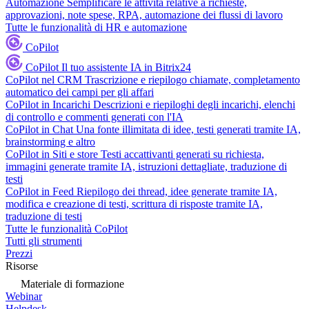
Automazione
Semplificare le attività relative a richieste,
approvazioni, note spese, RPA, automazione dei flussi di lavoro
Tutte le funzionalità di HR e automazione
CoPilot
CoPilot
Il tuo assistente IA in Bitrix24
CoPilot nel CRM
Trascrizione e riepilogo chiamate, completamento
automatico dei campi per gli affari
CoPilot in Incarichi
Descrizioni e riepiloghi degli incarichi, elenchi
di controllo e commenti generati con l'IA
CoPilot in Chat
Una fonte illimitata di idee, testi generati tramite IA,
brainstorming e altro
CoPilot in Siti e store
Testi accattivanti generati su richiesta,
immagini generate tramite IA, istruzioni dettagliate, traduzione di
testi
CoPilot in Feed
Riepilogo dei thread, idee generate tramite IA,
modifica e creazione di testi, scrittura di risposte tramite IA,
traduzione di testi
Tutte le funzionalità CoPilot
Tutti gli strumenti
Prezzi
Risorse
Materiale di formazione
Webinar
Helpdesk