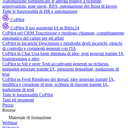
Automazione
Semplificare le attività relative a richieste,
approvazioni, note spese, RPA, automazione dei flussi di lavoro
Tutte le funzionalità di HR e automazione
CoPilot
CoPilot
Il tuo assistente IA in Bitrix24
CoPilot nel CRM
Trascrizione e riepilogo chiamate, completamento
automatico dei campi per gli affari
CoPilot in Incarichi
Descrizioni e riepiloghi degli incarichi, elenchi
di controllo e commenti generati con l'IA
CoPilot in Chat
Una fonte illimitata di idee, testi generati tramite IA,
brainstorming e altro
CoPilot in Siti e store
Testi accattivanti generati su richiesta,
immagini generate tramite IA, istruzioni dettagliate, traduzione di
testi
CoPilot in Feed
Riepilogo dei thread, idee generate tramite IA,
modifica e creazione di testi, scrittura di risposte tramite IA,
traduzione di testi
Tutte le funzionalità CoPilot
Tutti gli strumenti
Prezzi
Risorse
Materiale di formazione
Webinar
Helpdesk