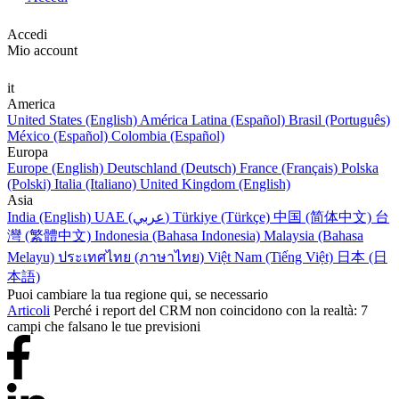
Accedi
Mio account
it
America
United States (English)
América Latina (Español)
Brasil (Português)
México (Español)
Colombia (Español)
Europa
Europe (English)
Deutschland (Deutsch)
France (Français)
Polska
(Polski)
Italia (Italiano)
United Kingdom (English)
Asia
India (English)
UAE (عربي)
Türkiye (Türkçe)
中国 (简体中文)
台
灣 (繁體中文)
Indonesia (Bahasa Indonesia)
Malaysia (Bahasa
Melayu)
ประเทศไทย (ภาษาไทย)
Việt Nam (Tiếng Việt)
日本 (日
本語)
Puoi cambiare la tua regione qui, se necessario
Articoli
Perché i report del CRM non coincidono con la realtà: 7
campi che falsano le tue previsioni