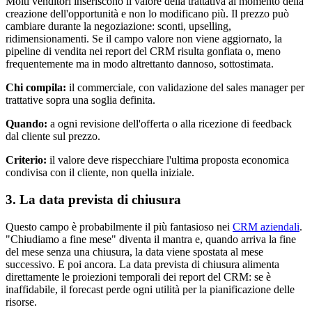
Molti venditori inseriscono il valore della trattativa al momento della
creazione dell'opportunità e non lo modificano più. Il prezzo può
cambiare durante la negoziazione: sconti, upselling,
ridimensionamenti. Se il campo valore non viene aggiornato, la
pipeline di vendita nei report del CRM risulta gonfiata o, meno
frequentemente ma in modo altrettanto dannoso, sottostimata.
Chi compila:
il commerciale, con validazione del sales manager per
trattative sopra una soglia definita.
Quando:
a ogni revisione dell'offerta o alla ricezione di feedback
dal cliente sul prezzo.
Criterio:
il valore deve rispecchiare l'ultima proposta economica
condivisa con il cliente, non quella iniziale.
3. La data prevista di chiusura
Questo campo è probabilmente il più fantasioso nei
CRM aziendali
.
"Chiudiamo a fine mese" diventa il mantra e, quando arriva la fine
del mese senza una chiusura, la data viene spostata al mese
successivo. E poi ancora. La data prevista di chiusura alimenta
direttamente le proiezioni temporali dei report del CRM: se è
inaffidabile, il forecast perde ogni utilità per la pianificazione delle
risorse.