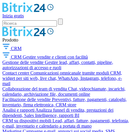
Inizia gratis
Prodotto
CRM
CRM
Gestire vendite e clienti con facilità
Gestione delle vendite
Gestire lead, affari, contatti, pipeline,
autorizzazioni di accesso e ruoli
Contact center
Comunicazioni omnicanale tramite moduli CRM,
widget per siti web, live chat, WhatsApp, Instagram, telefono, e-
mail
Collaborazione del team di vendita
Chat, videochiamate, incarichi,
calendario, archiviazione file, documenti online
Facilitazione delle vendite
Preventivi, fatture, pagamenti, cataloghi,
inventario, firma elettronica, CRM store
Analisi e rapporti
Analizza funnel di vendita, prestazioni dei
dipendenti, Sales Intelligence, rapporti BI
CRM su dispositivi mobili
Lead, affari, fatture, pagamenti, telefonia,
e-mail, inventario e calendario a portata di mano
Marketing
Campagne e-mail, annunci sui social media, SMS,