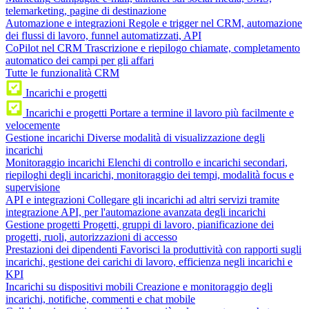
telemarketing, pagine di destinazione
Automazione e integrazioni
Regole e trigger nel CRM, automazione
dei flussi di lavoro, funnel automatizzati, API
CoPilot nel CRM
Trascrizione e riepilogo chiamate, completamento
automatico dei campi per gli affari
Tutte le funzionalità CRM
Incarichi e progetti
Incarichi e progetti
Portare a termine il lavoro più facilmente e
velocemente
Gestione incarichi
Diverse modalità di visualizzazione degli
incarichi
Monitoraggio incarichi
Elenchi di controllo e incarichi secondari,
riepiloghi degli incarichi, monitoraggio dei tempi, modalità focus e
supervisione
API e integrazioni
Collegare gli incarichi ad altri servizi tramite
integrazione API, per l'automazione avanzata degli incarichi
Gestione progetti
Progetti, gruppi di lavoro, pianificazione dei
progetti, ruoli, autorizzazioni di accesso
Prestazioni dei dipendenti
Favorisci la produttività con rapporti sugli
incarichi, gestione dei carichi di lavoro, efficienza negli incarichi e
KPI
Incarichi su dispositivi mobili
Creazione e monitoraggio degli
incarichi, notifiche, commenti e chat mobile