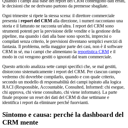
Quando i campi alla base dei report del CRM contengono dati errati,
le decisioni che ne derivano partono da premesse sbagliate.
Ogni trimestre si ripete la stessa scena: il direttore commerciale
presenta i
report del CRM
alla direzione, i numeri raccontano una
storia e il fatturato ne racconta un'altra. I report del CRM sono
strumenti potenti per la previsione delle vendite e la gestione della
pipeline, ma quando i dati alla base sono sporchi, imprecisi o
compilati senza criterio, le previsioni diventano semplici esercizi di
fantasia. Il problema, nella maggior parte dei casi, non è il software
CRM in sé, ma i campi che alimentano la
reportistica CRM
e il
modo in cui vengono gestiti o ignorati dal team commerciale.
Questo articolo analizza sette campi specifici che, se mal gestiti,
distorcono sistematicamente i report del CRM. Per ciascun campo
vedremo chi dovrebbe compilarlo, quando e con quale criterio,
secondo un modello di responsabilità dei campi ispirato alla logica
RACI (Responsible, Accountable, Consulted, Informed: chi esegue,
chi approva, chi viene consultato, chi viene informato). La parte
finale propone un reset dei dati del CRM di due settimane e
identifica i report da eliminare perché fuorvianti.
Sintomo e causa: perché la dashboard del
CRM mente