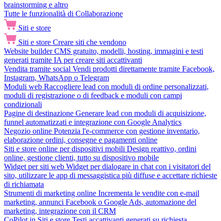
brainstorming e altro
Tutte le funzionalità di Collaborazione
Siti e store
Siti e store
Creare siti che vendono
Website builder
CMS gratuito, modelli, hosting, immagini e testi
generati tramite IA per creare siti accattivanti
Vendita tramite social
Vendi prodotti direttamente tramite Facebook,
Instagram, WhatsApp o Telegram
Moduli web
Raccogliere lead con moduli di ordine personalizzati,
moduli di registrazione o di feedback e moduli con campi
condizionali
Pagine di destinazione
Generare lead con moduli di acquisizione,
funnel automatizzati e integrazione con Google Analytics
Negozio online
Potenzia l'e-commerce con gestione inventario,
elaborazione ordini, consegne e pagamenti online
Siti e store online per dispositivi mobili
Design reattivo, ordini
online, gestione clienti, tutto su dispositivo mobile
Widget per siti web
Widget per dialogare in chat con i visitatori del
sito, utilizzare le app di messaggistica più diffuse e accettare richieste
di richiamata
Strumenti di marketing online
Incrementa le vendite con e-mail
marketing, annunci Facebook o Google Ads, automazione del
marketing, integrazione con il CRM
CoPilot in Siti e store
Testi accattivanti generati su richiesta,