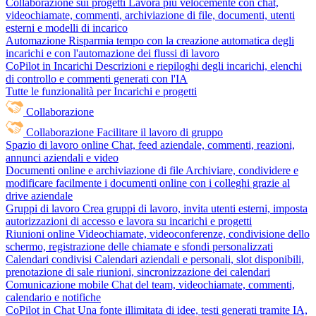
Collaborazione sui progetti
Lavora più velocemente con chat,
videochiamate, commenti, archiviazione di file, documenti, utenti
esterni e modelli di incarico
Automazione
Risparmia tempo con la creazione automatica degli
incarichi e con l'automazione dei flussi di lavoro
CoPilot in Incarichi
Descrizioni e riepiloghi degli incarichi, elenchi
di controllo e commenti generati con l'IA
Tutte le funzionalità per Incarichi e progetti
Collaborazione
Collaborazione
Facilitare il lavoro di gruppo
Spazio di lavoro online
Chat, feed aziendale, commenti, reazioni,
annunci aziendali e video
Documenti online e archiviazione di file
Archiviare, condividere e
modificare facilmente i documenti online con i colleghi grazie al
drive aziendale
Gruppi di lavoro
Crea gruppi di lavoro, invita utenti esterni, imposta
autorizzazioni di accesso e lavora su incarichi e progetti
Riunioni online
Videochiamate, videoconferenze, condivisione dello
schermo, registrazione delle chiamate e sfondi personalizzati
Calendari condivisi
Calendari aziendali e personali, slot disponibili,
prenotazione di sale riunioni, sincronizzazione dei calendari
Comunicazione mobile
Chat del team, videochiamate, commenti,
calendario e notifiche
CoPilot in Chat
Una fonte illimitata di idee, testi generati tramite IA,