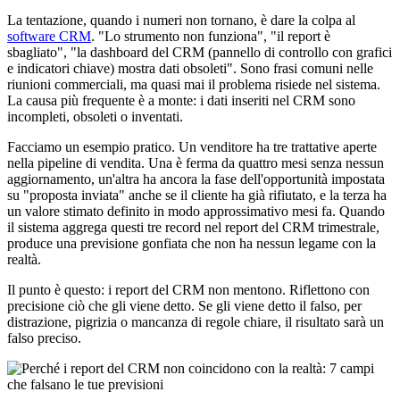
La tentazione, quando i numeri non tornano, è dare la colpa al
software CRM
. "Lo strumento non funziona", "il report è
sbagliato", "la dashboard del CRM (pannello di controllo con grafici
e indicatori chiave) mostra dati obsoleti". Sono frasi comuni nelle
riunioni commerciali, ma quasi mai il problema risiede nel sistema.
La causa più frequente è a monte: i dati inseriti nel CRM sono
incompleti, obsoleti o inventati.
Facciamo un esempio pratico. Un venditore ha tre trattative aperte
nella pipeline di vendita. Una è ferma da quattro mesi senza nessun
aggiornamento, un'altra ha ancora la fase dell'opportunità impostata
su "proposta inviata" anche se il cliente ha già rifiutato, e la terza ha
un valore stimato definito in modo approssimativo mesi fa. Quando
il sistema aggrega questi tre record nel report del CRM trimestrale,
produce una previsione gonfiata che non ha nessun legame con la
realtà.
Il punto è questo: i report del CRM non mentono. Riflettono con
precisione ciò che gli viene detto. Se gli viene detto il falso, per
distrazione, pigrizia o mancanza di regole chiare, il risultato sarà un
falso preciso.