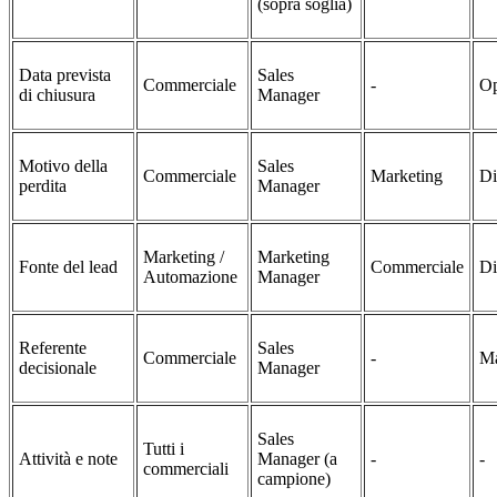
(sopra soglia)
Data prevista
Sales
Commerciale
-
Op
di chiusura
Manager
Motivo della
Sales
Commerciale
Marketing
Di
perdita
Manager
Marketing /
Marketing
Fonte del lead
Commerciale
Di
Automazione
Manager
Referente
Sales
Commerciale
-
Ma
decisionale
Manager
Sales
Tutti i
Attività e note
Manager (a
-
-
commerciali
campione)