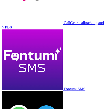
CallGear: calltracking and
VPBX
Fontumi SMS