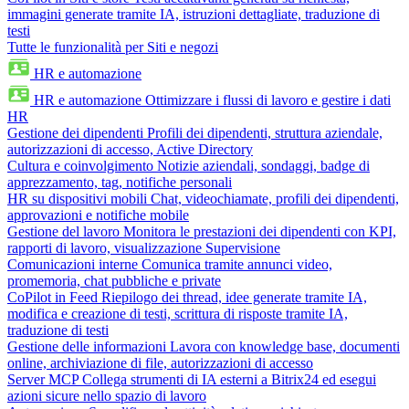
immagini generate tramite IA, istruzioni dettagliate, traduzione di
testi
Tutte le funzionalità per Siti e negozi
HR e automazione
HR e automazione
Ottimizzare i flussi di lavoro e gestire i dati
HR
Gestione dei dipendenti
Profili dei dipendenti, struttura aziendale,
autorizzazioni di accesso, Active Directory
Cultura e coinvolgimento
Notizie aziendali, sondaggi, badge di
apprezzamento, tag, notifiche personali
HR su dispositivi mobili
Chat, videochiamate, profili dei dipendenti,
approvazioni e notifiche mobile
Gestione del lavoro
Monitora le prestazioni dei dipendenti con KPI,
rapporti di lavoro, visualizzazione Supervisione
Comunicazioni interne
Comunica tramite annunci video,
promemoria, chat pubbliche e private
CoPilot in Feed
Riepilogo dei thread, idee generate tramite IA,
modifica e creazione di testi, scrittura di risposte tramite IA,
traduzione di testi
Gestione delle informazioni
Lavora con knowledge base, documenti
online, archiviazione di file, autorizzazioni di accesso
Server MCP
Collega strumenti di IA esterni a Bitrix24 ed esegui
azioni sicure nello spazio di lavoro