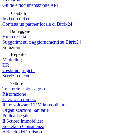
Guide e documentazione API
Contatti
Invia un ticket
Contatta un partner locale di Bitrix24
Da leggere
Hub crescita
Suggerimenti e aggiornamenti su Bitrix24
Soluzioni
Reparto
Marketing
HR
Gestione progetti
Servizio clienti
Settore
Trasporto e stoccaggio
Ristorazione
Lavoro da remoto
Il tuo software CRM immobiliare
Organizzazioni Sanitarie
Pratica Legale
Il Settore Immobiliare
Società di Consulenza
Aziende del Turismo