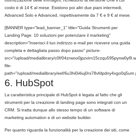
costo è di 14 € al mese. Esistono poi altri due piani intermedi,
Advanced Solo e Advanced, rispettivamente da 7 € e 9 € al mese.
[BANNER type="lead_banner_1" title="Guida Strumenti per
Landing Page: 10 soluzioni per potenziare il marketing"
description="Inserisci il tuo indirizzo e-mail per ricevere una guida
completa e dettagliata passo dopo passo" picture-
src="/upload/medialibrary/c0f/04zrwoo0jpzvirn15czqu595pynw0yl9.
file-
path="/upload/medialibrary/eef/6u3hi0i4iuj0rs78vfdpdny4xgo0q5um.
6. HubSpot
La caratteristica principale di HubSpot è legata al fatto che gli
strumenti per la creazione di landing page sono integrati con un
CRM. Si tratta dunque allo stesso tempo di un software di
marketing automation e di un website builder.
Per quanto riguarda la funzionalità per la creazione dei siti, come