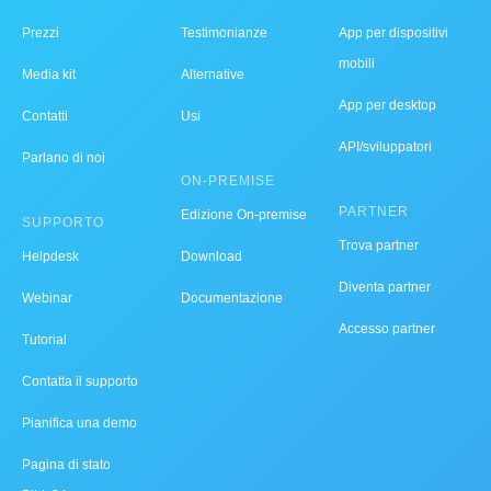
Prezzi
Testimonianze
App per dispositivi
mobili
Media kit
Alternative
App per desktop
Contatti
Usi
API/sviluppatori
Parlano di noi
ON-PREMISE
PARTNER
Edizione On-premise
SUPPORTO
Trova partner
Helpdesk
Download
Diventa partner
Webinar
Documentazione
Accesso partner
Tutorial
Contatta il supporto
Pianifica una demo
Pagina di stato