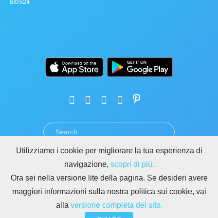
Bitrix24
Utilizziamo i cookie per migliorare la tua esperienza di
TERMINI
PRIVACY
GDPR
SICUREZZA
ABUSO
navigazione,
scopri di più.
REGOLE PER I SITI DI BITRIX24
Ora sei nella versione lite della pagina. Se desideri avere
Copyright © 2026 Bitrix24
maggiori informazioni sulla nostra politica sui cookie, vai
alla
versione completa del sito.