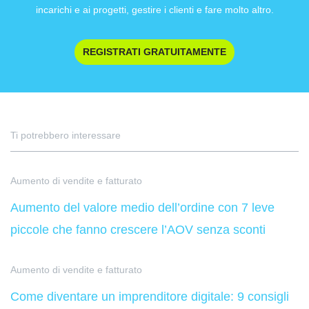
incarichi e ai progetti, gestire i clienti e fare molto altro.
REGISTRATI GRATUITAMENTE
Ti potrebbero interessare
Aumento di vendite e fatturato
Aumento del valore medio dell’ordine con 7 leve
piccole che fanno crescere l’AOV senza sconti
Aumento di vendite e fatturato
Come diventare un imprenditore digitale: 9 consigli