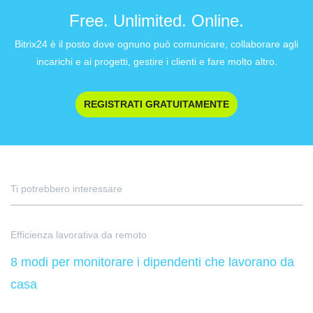
Free. Unlimited. Online.
Bitrix24 è il posto dove ognuno può comunicare, collaborare agli
incarichi e ai progetti, gestire i clienti e fare molto altro.
REGISTRATI GRATUITAMENTE
Ti potrebbero interessare
Efficienza lavorativa da remoto
8 modi per monitorare i dipendenti che lavorano da
casa