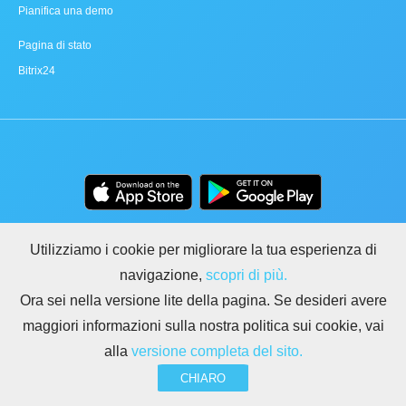
Pianifica una demo
Pagina di stato
Bitrix24
Utilizziamo i cookie per migliorare la tua esperienza di
navigazione,
scopri di più.
Ora sei nella versione lite della pagina. Se desideri avere
maggiori informazioni sulla nostra politica sui cookie, vai
alla
versione completa del sito.
TERMINI
PRIVACY
GDPR
SICUREZZA
ABUSO
REGOLE PER I SITI DI BITRIX24
CHIARO
Copyright © 2026 Bitrix24