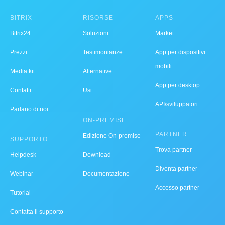
BITRIX
RISORSE
APPS
Bitrix24
Soluzioni
Market
Prezzi
Testimonianze
App per dispositivi
mobili
Media kit
Alternative
App per desktop
Contatti
Usi
API/sviluppatori
Parlano di noi
ON-PREMISE
PARTNER
Edizione On-premise
SUPPORTO
Trova partner
Helpdesk
Download
Diventa partner
Webinar
Documentazione
Accesso partner
Tutorial
Contatta il supporto