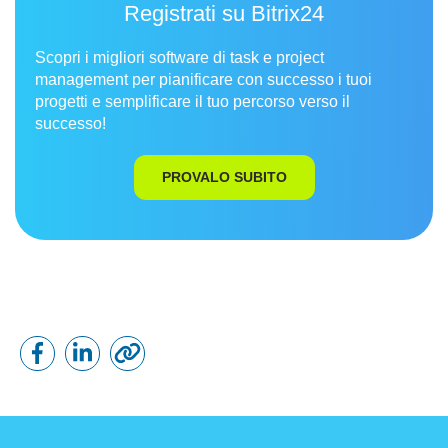
Registrati su Bitrix24
Scopri i migliori software di task e project
management per pianificare con successo i tuoi
progetti e semplificare il tuo percorso verso il
successo!
PROVALO SUBITO