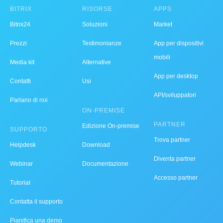
BITRIX
RISORSE
APPS
Bitrix24
Soluzioni
Market
Prezzi
Testimonianze
App per dispositivi
mobili
Media kit
Alternative
App per desktop
Contatti
Usi
API/sviluppatori
Parlano di noi
ON-PREMISE
PARTNER
Edizione On-premise
SUPPORTO
Trova partner
Helpdesk
Download
Diventa partner
Webinar
Documentazione
Accesso partner
Tutorial
Contatta il supporto
Pianifica una demo