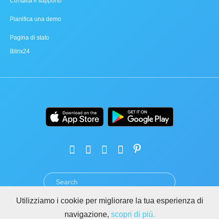
Contatta il supporto
Pianifica una demo
Pagina di stato
Bitrix24
Utilizziamo i cookie per migliorare la tua esperienza di
TERMINI
PRIVACY
GDPR
SICUREZZA
ABUSO
navigazione,
scopri di più.
REGOLE PER I SITI DI BITRIX24