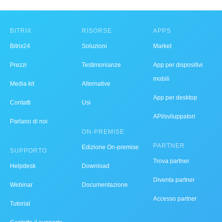
BITRIX
RISORSE
APPS
Bitrix24
Soluzioni
Market
Prezzi
Testimonianze
App per dispositivi
mobili
Media kit
Alternative
App per desktop
Contatti
Usi
API/sviluppatori
Parlano di noi
ON-PREMISE
PARTNER
Edizione On-premise
SUPPORTO
Trova partner
Helpdesk
Download
Diventa partner
Webinar
Documentazione
Accesso partner
Tutorial