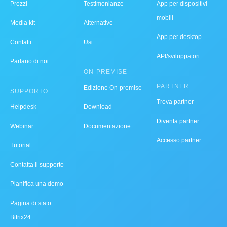
Prezzi
Testimonianze
App per dispositivi
mobili
Media kit
Alternative
App per desktop
Contatti
Usi
API/sviluppatori
Parlano di noi
ON-PREMISE
PARTNER
Edizione On-premise
SUPPORTO
Trova partner
Helpdesk
Download
Diventa partner
Webinar
Documentazione
Accesso partner
Tutorial
Contatta il supporto
Pianifica una demo
Pagina di stato
Bitrix24