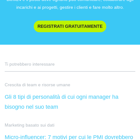
incarichi e ai progetti, gestire i clienti e fare molto altro.
REGISTRATI GRATUITAMENTE
Ti potrebbero interessare
Crescita di team e risorse umane
Gli 8 tipi di personalità di cui ogni manager ha
bisogno nel suo team
Marketing basato sui dati
Micro-influencer: 7 motivi per cui le PMI dovrebbero