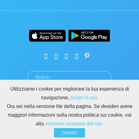
Utilizziamo i cookie per migliorare la tua esperienza di
TERMINI
PRIVACY
GDPR
SICUREZZA
ABUSO
navigazione,
scopri di più.
REGOLE PER I SITI DI BITRIX24
Ora sei nella versione lite della pagina. Se desideri avere
Copyright © 2026 Bitrix24
maggiori informazioni sulla nostra politica sui cookie, vai
alla
versione completa del sito.
CHIARO