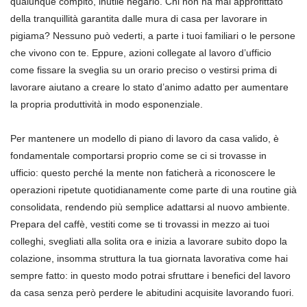
qualunque compito, inutile negarlo. Chi non ha mai approfittato
della tranquillità garantita dalle mura di casa per lavorare in
pigiama? Nessuno può vederti, a parte i tuoi familiari o le persone
che vivono con te. Eppure, azioni collegate al lavoro d’ufficio
come fissare la sveglia su un orario preciso o vestirsi prima di
lavorare aiutano a creare lo stato d’animo adatto per aumentare
la propria produttività in modo esponenziale.
Per mantenere un modello di piano di lavoro da casa valido, è
fondamentale comportarsi proprio come se ci si trovasse in
ufficio: questo perché la mente non faticherà a riconoscere le
operazioni ripetute quotidianamente come parte di una routine già
consolidata, rendendo più semplice adattarsi al nuovo ambiente.
Prepara del caffè, vestiti come se ti trovassi in mezzo ai tuoi
colleghi, svegliati alla solita ora e inizia a lavorare subito dopo la
colazione, insomma struttura la tua giornata lavorativa come hai
sempre fatto: in questo modo potrai sfruttare i benefici del lavoro
da casa senza però perdere le abitudini acquisite lavorando fuori.