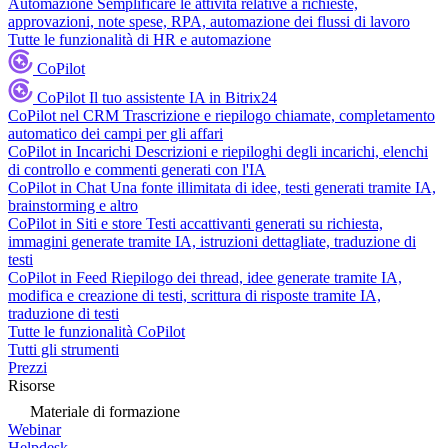
Automazione
Semplificare le attività relative a richieste,
approvazioni, note spese, RPA, automazione dei flussi di lavoro
Tutte le funzionalità di HR e automazione
CoPilot
CoPilot
Il tuo assistente IA in Bitrix24
CoPilot nel CRM
Trascrizione e riepilogo chiamate, completamento
automatico dei campi per gli affari
CoPilot in Incarichi
Descrizioni e riepiloghi degli incarichi, elenchi
di controllo e commenti generati con l'IA
CoPilot in Chat
Una fonte illimitata di idee, testi generati tramite IA,
brainstorming e altro
CoPilot in Siti e store
Testi accattivanti generati su richiesta,
immagini generate tramite IA, istruzioni dettagliate, traduzione di
testi
CoPilot in Feed
Riepilogo dei thread, idee generate tramite IA,
modifica e creazione di testi, scrittura di risposte tramite IA,
traduzione di testi
Tutte le funzionalità CoPilot
Tutti gli strumenti
Prezzi
Risorse
Materiale di formazione
Webinar
Helpdesk