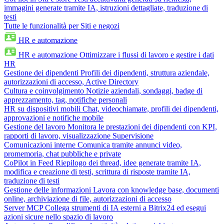
immagini generate tramite IA, istruzioni dettagliate, traduzione di
testi
Tutte le funzionalità per Siti e negozi
HR e automazione
HR e automazione
Ottimizzare i flussi di lavoro e gestire i dati
HR
Gestione dei dipendenti
Profili dei dipendenti, struttura aziendale,
autorizzazioni di accesso, Active Directory
Cultura e coinvolgimento
Notizie aziendali, sondaggi, badge di
apprezzamento, tag, notifiche personali
HR su dispositivi mobili
Chat, videochiamate, profili dei dipendenti,
approvazioni e notifiche mobile
Gestione del lavoro
Monitora le prestazioni dei dipendenti con KPI,
rapporti di lavoro, visualizzazione Supervisione
Comunicazioni interne
Comunica tramite annunci video,
promemoria, chat pubbliche e private
CoPilot in Feed
Riepilogo dei thread, idee generate tramite IA,
modifica e creazione di testi, scrittura di risposte tramite IA,
traduzione di testi
Gestione delle informazioni
Lavora con knowledge base, documenti
online, archiviazione di file, autorizzazioni di accesso
Server MCP
Collega strumenti di IA esterni a Bitrix24 ed esegui
azioni sicure nello spazio di lavoro