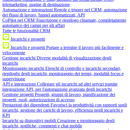
telemarketing, pagine di destinazione
Automazione e integrazioni
Regole e trigger nel CRM, automazione
dei flussi di lavoro, funnel automatizzati, API
CoPilot nel CRM
Trascrizione e riepilogo chiamate, completamento
automatico dei campi per gli affari
Tutte le funzionalità CRM
Incarichi e progetti
Incarichi e progetti
Portare a termine il lavoro più facilmente e
velocemente
Gestione incarichi
Diverse modalità di visualizzazione degli
incarichi
Monitoraggio incarichi
Elenchi di controllo e incarichi secondari,
riepiloghi degli incarichi, monitoraggio dei tempi, modalità focus e
supervisione
API e integrazioni
Collegare gli incarichi ad altri servizi tramite
integrazione API, per l'automazione avanzata degli incarichi
Gestione progetti
Progetti, gruppi di lavoro, pianificazione dei
progetti, ruoli, autorizzazioni di accesso
Prestazioni dei dipendenti
Favorisci la produttività con rapporti sugli
incarichi, gestione dei carichi di lavoro, efficienza negli incarichi e
KPI
Incarichi su dispositivi mobili
Creazione e monitoraggio degli
incarichi, notifiche, commenti e chat mobile