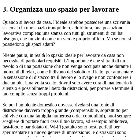
3. Organizza uno spazio per lavorare
Quando si lavora da casa, l’ideale sarebbe possedere una scrivania
sistemata in uno spazio tranquillo o, addirittura, una postazione
lavorativa completa: una stanza con tutti gli strumenti di cui hai
bisogno, che funzioni come un vero e proprio ufficio. Ma se non si
possiedono gli spazi adatti?
Niente paura, in realtà lo spazio ideale per lavorare da casa non
necessita di particolari requisiti. L’importante è che si tratti di un
tavolo o di una postazione che non venga occupata anche durante i
momenti di relax, come il divano del salotto o il letto, per aumentare
la sensazione di distacco tra il lavoro e lo svago e non confondere i
due ambiti. Una volta scelto, dovrai solo avere cura di mantenerlo in
silenzio e possibilmente libero da distrazioni, per portare a termine il
tuo compito senza troppi problemi.
Se poi l’ambiente domestico dovesse rivelarsi una fonte di
distrazione davvero troppo grande (comprensibile, soprattutto per
chi vive con una famiglia numerosa o dei coinquilini), puoi sempre
scegliere di portare fuori casa il tuo lavoro, ad esempio biblioteca,
fast-food o bar dotato di Wi-Fi gratuito sono posti perfetti per
sperimentare un nuovo genere di immersione: le distrazioni sono