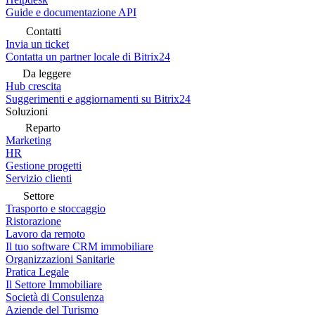
Guide e documentazione API
Contatti
Invia un ticket
Contatta un partner locale di Bitrix24
Da leggere
Hub crescita
Suggerimenti e aggiornamenti su Bitrix24
Soluzioni
Reparto
Marketing
HR
Gestione progetti
Servizio clienti
Settore
Trasporto e stoccaggio
Ristorazione
Lavoro da remoto
Il tuo software CRM immobiliare
Organizzazioni Sanitarie
Pratica Legale
Il Settore Immobiliare
Società di Consulenza
Aziende del Turismo