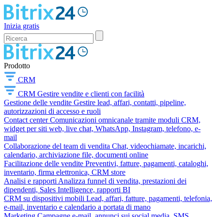
Inizia gratis
Prodotto
CRM
CRM
Gestire vendite e clienti con facilità
Gestione delle vendite
Gestire lead, affari, contatti, pipeline,
autorizzazioni di accesso e ruoli
Contact center
Comunicazioni omnicanale tramite moduli CRM,
widget per siti web, live chat, WhatsApp, Instagram, telefono, e-
mail
Collaborazione del team di vendita
Chat, videochiamate, incarichi,
calendario, archiviazione file, documenti online
Facilitazione delle vendite
Preventivi, fatture, pagamenti, cataloghi,
inventario, firma elettronica, CRM store
Analisi e rapporti
Analizza funnel di vendita, prestazioni dei
dipendenti, Sales Intelligence, rapporti BI
CRM su dispositivi mobili
Lead, affari, fatture, pagamenti, telefonia,
e-mail, inventario e calendario a portata di mano
Marketing
Campagne e-mail, annunci sui social media, SMS,