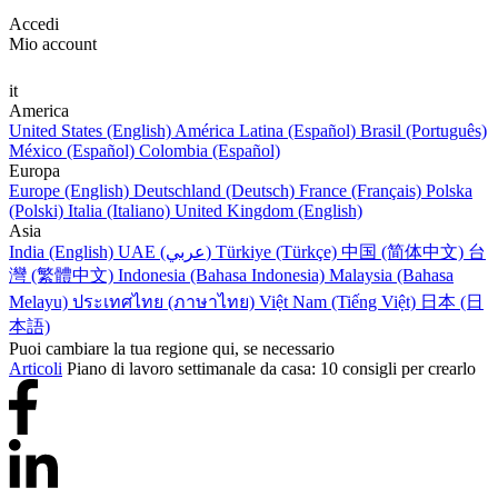
Accedi
Mio account
it
America
United States (English)
América Latina (Español)
Brasil (Português)
México (Español)
Colombia (Español)
Europa
Europe (English)
Deutschland (Deutsch)
France (Français)
Polska
(Polski)
Italia (Italiano)
United Kingdom (English)
Asia
India (English)
UAE (عربي)
Türkiye (Türkçe)
中国 (简体中文)
台
灣 (繁體中文)
Indonesia (Bahasa Indonesia)
Malaysia (Bahasa
Melayu)
ประเทศไทย (ภาษาไทย)
Việt Nam (Tiếng Việt)
日本 (日
本語)
Puoi cambiare la tua regione qui, se necessario
Articoli
Piano di lavoro settimanale da casa: 10 consigli per crearlo