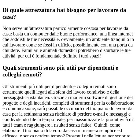
Di quale attrezzatura hai bisogno per lavorare da
casa?
Non serve un’attrezzatura particolarmente costosa per lavorare da
casa: basta un computer dalle buone performance, una linea internet
che soddisfi le tue necessità e, ovviamente, un ambiente tranquillo in
cui lavorare come se fossi in ufficio, possibilmente con una porta da
chiudere. Familiari e animali domestici potrebbero disturbare le tue
attività, per cui è fondamentale definire i tuoi spazi!
Quali strumenti sono più utili per dipendenti e
colleghi remoti?
Gli strumenti più utili per dipendenti e colleghi remoti sono
certamente quelli legati alla sfera del lavoro condiviso e della
messaggistica istantanea. Grazie ai moderni software di gestione del
progetto e degli incarichi, completi di strumenti per la collaborazione
e comunicazione, sarà possibile occuparti del tuo piano di lavoro da
casa per la settimana senza rischiare di perdere e-mail e messaggi e
condividendo file in tempo reale, per massimizzare la produttività di
tutti i team e raggiungere i risultati senza fatica. Quindi, come
elaborare il tuo piano di lavoro da casa in maniera semplice ed
efficace, e senza perdere tempo? Prosegui nella lettura per scoprire