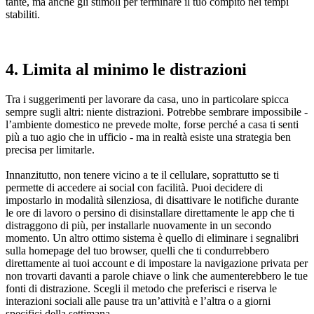
tante, ma anche gli stimoli per terminare il tuo compito nei tempi
stabiliti.
4. Limita al minimo le distrazioni
Tra i suggerimenti per lavorare da casa, uno in particolare spicca
sempre sugli altri: niente distrazioni. Potrebbe sembrare impossibile -
l’ambiente domestico ne prevede molte, forse perché a casa ti senti
più a tuo agio che in ufficio - ma in realtà esiste una strategia ben
precisa per limitarle.
Innanzitutto, non tenere vicino a te il cellulare, soprattutto se ti
permette di accedere ai social con facilità. Puoi decidere di
impostarlo in modalità silenziosa, di disattivare le notifiche durante
le ore di lavoro o persino di disinstallare direttamente le app che ti
distraggono di più, per installarle nuovamente in un secondo
momento. Un altro ottimo sistema è quello di eliminare i segnalibri
sulla homepage del tuo browser, quelli che ti condurrebbero
direttamente ai tuoi account e di impostare la navigazione privata per
non trovarti davanti a parole chiave o link che aumenterebbero le tue
fonti di distrazione. Scegli il metodo che preferisci e riserva le
interazioni sociali alle pause tra un’attività e l’altra o a giorni
specifici della settimana.