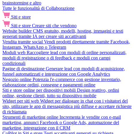
brainstorming e altro
Tutte le funzionalità di Collaborazione
Siti e store
Siti e store
Creare siti che vendono
Website builder
CMS gratuito, modelli, hosting, immagini e testi
generati tramite IA per creare siti accattivanti
Vendita tramite social
Vendi prodotti direttamente tramite Facebook,
Instagram, WhatsApp o Telegram
Moduli web
Raccogliere lead con moduli di ordine personalizzati,
moduli di registrazione o di feedback e moduli con campi
condizionali
Pagine di destinazione
Generare lead con moduli di acquisizione,
funnel automatizzati e integrazione con Google Analytics
Negozio online
Potenzia l'e-commerce con gestione inventario,
elaborazione ordini, consegne e pagamenti online
Siti e store online per dispositivi mobili
Design reattivo, ordini
online, gestione clienti, tutto su dispositivo mobile
Widget per siti web
Widget per dialogare in chat con i visitatori del
sito, utilizzare le app di messaggistica più diffuse e accettare richieste
di richiamata
Strumenti di marketing online
Incrementa le vendite con e-mail
marketing, annunci Facebook o Google Ads, automazione del
marketing, integrazione con il CRM
CoPilot in Siti e store
Testi accattivanti generati su richiesta,