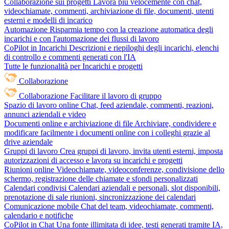
Collaborazione sui progetti
Lavora più velocemente con chat,
videochiamate, commenti, archiviazione di file, documenti, utenti
esterni e modelli di incarico
Automazione
Risparmia tempo con la creazione automatica degli
incarichi e con l'automazione dei flussi di lavoro
CoPilot in Incarichi
Descrizioni e riepiloghi degli incarichi, elenchi
di controllo e commenti generati con l'IA
Tutte le funzionalità per Incarichi e progetti
Collaborazione
Collaborazione
Facilitare il lavoro di gruppo
Spazio di lavoro online
Chat, feed aziendale, commenti, reazioni,
annunci aziendali e video
Documenti online e archiviazione di file
Archiviare, condividere e
modificare facilmente i documenti online con i colleghi grazie al
drive aziendale
Gruppi di lavoro
Crea gruppi di lavoro, invita utenti esterni, imposta
autorizzazioni di accesso e lavora su incarichi e progetti
Riunioni online
Videochiamate, videoconferenze, condivisione dello
schermo, registrazione delle chiamate e sfondi personalizzati
Calendari condivisi
Calendari aziendali e personali, slot disponibili,
prenotazione di sale riunioni, sincronizzazione dei calendari
Comunicazione mobile
Chat del team, videochiamate, commenti,
calendario e notifiche
CoPilot in Chat
Una fonte illimitata di idee, testi generati tramite IA,