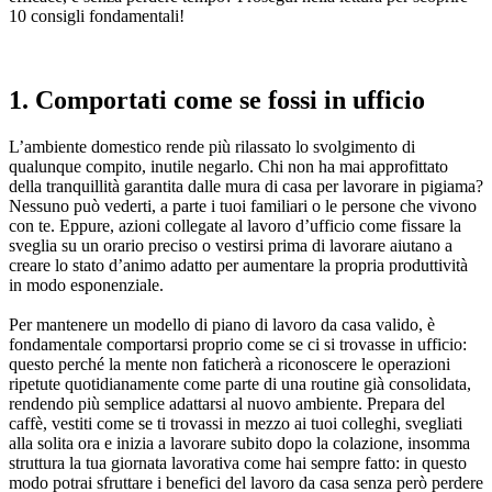
10 consigli fondamentali!
1. Comportati come se fossi in ufficio
L’ambiente domestico rende più rilassato lo svolgimento di
qualunque compito, inutile negarlo. Chi non ha mai approfittato
della tranquillità garantita dalle mura di casa per lavorare in pigiama?
Nessuno può vederti, a parte i tuoi familiari o le persone che vivono
con te. Eppure, azioni collegate al lavoro d’ufficio come fissare la
sveglia su un orario preciso o vestirsi prima di lavorare aiutano a
creare lo stato d’animo adatto per aumentare la propria produttività
in modo esponenziale.
Per mantenere un modello di piano di lavoro da casa valido, è
fondamentale comportarsi proprio come se ci si trovasse in ufficio:
questo perché la mente non faticherà a riconoscere le operazioni
ripetute quotidianamente come parte di una routine già consolidata,
rendendo più semplice adattarsi al nuovo ambiente. Prepara del
caffè, vestiti come se ti trovassi in mezzo ai tuoi colleghi, svegliati
alla solita ora e inizia a lavorare subito dopo la colazione, insomma
struttura la tua giornata lavorativa come hai sempre fatto: in questo
modo potrai sfruttare i benefici del lavoro da casa senza però perdere