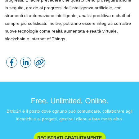
progressi. È facile prevedere che questo trend proseguirà anche
in seguito, grazie ai progressi dell'intelligenza artificiale, con
strumenti di automazione intelligente, analisi predittiva e chatbot
sempre più sofisticati. Inoltre, potranno essere integrati con altre
nuove tecnologie come realtà aumentata e realtà virtuale,
blockchain e Internet of Things.
Free. Unlimited. Online.
Bitrix24 è il posto dove ognuno può comunicare, collaborare agli
incarichi e ai progetti, gestire i clienti e fare molto altro.
REGISTRATI GRATUITAMENTE