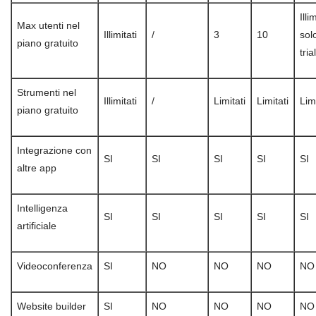
Illi
Max utenti nel
Illimitati
/
3
10
sol
piano gratuito
trial
Strumenti nel
Illimitati
/
Limitati
Limitati
Limi
piano gratuito
Integrazione con
SI
SI
SI
SI
SI
altre app
Intelligenza
SI
SI
SI
SI
SI
artificiale
Videoconferenza
SI
NO
NO
NO
NO
Website builder
SI
NO
NO
NO
NO