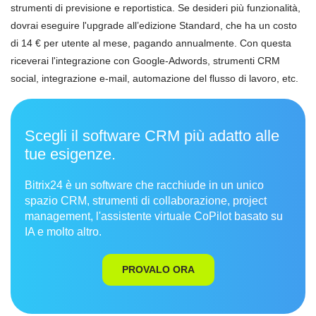
strumenti di previsione e reportistica. Se desideri più funzionalità,
dovrai eseguire l'upgrade all’edizione Standard, che ha un costo
di 14 € per utente al mese, pagando annualmente. Con questa
riceverai l'integrazione con Google-Adwords, strumenti CRM
social, integrazione e-mail, automazione del flusso di lavoro, etc.
Scegli il software CRM più adatto alle
tue esigenze.
Bitrix24 è un software che racchiude in un unico
spazio CRM, strumenti di collaborazione, project
management, l'assistente virtuale CoPilot basato su
IA e molto altro.
PROVALO ORA