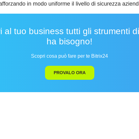
i, rafforzando in modo uniforme il livello di sicurezza aziend
i al tuo business tutti gli strumenti d
ha bisogno!
Scopri cosa può fare per te Bitrix24
PROVALO ORA