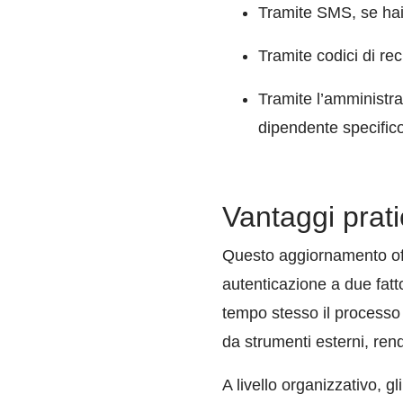
Tramite SMS, se hai 
T
ramite codici di re
Tr
amite l’amministra
dipendente specifico
Vantaggi pratic
Questo aggiornamento offr
autenticazione a due fatto
tempo stesso il processo d
da strumenti esterni, rend
A livello organizzativo, g