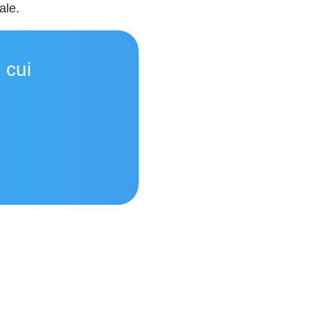
ale.
i cui