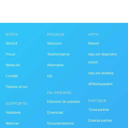
BITRIX
RISORSE
APPS
Bitrix24
Soluzioni
Market
Prezzi
Testimonianze
App per dispositivi
mobili
Media kit
Alternative
App per desktop
Contatti
Usi
API/sviluppatori
Parlano di noi
ON-PREMISE
PARTNER
Edizione On-premise
SUPPORTO
Trova partner
Helpdesk
Download
Diventa partner
Webinar
Documentazione